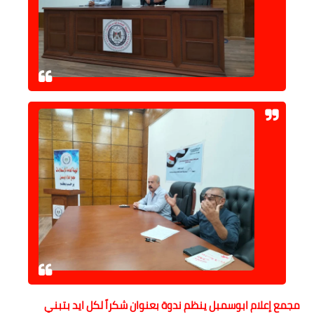
مجمع إعلام ابوسمبل ينظم ندوة بعنوان شكراً لكل ايد بتبني