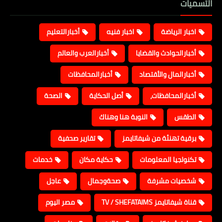
التسميات
اخبار الرياضة
اخبار فنيه
أخبارالتعليم
أخبارالحوادث والقضايا
أخبارالعرب والعالم
أخبارالمال والأقتصاد
أخبارالمحافظات
أخبارالمحافظات،
أصل الحكاية
الصحة
الطقس
النوبة هنا وهناك
برقية تهنئة من شيفاتايمز
تقارير صحفية
تكنولجيا المعلومات
حكاية مكان
خدمات
شخصيات مشرفة
صحةوجمال
عاجل
قناة شيفاتايمز TV / SHEFATAIMS
مصر اليوم