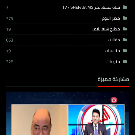
قناة شيفاتايمز TV / SHEFATAIMS
3
مصر اليوم
775
مطبخ شيفاتايمز
19
مقالات
663
مناسبات
19
منوعات
228
مشاركة مميزة