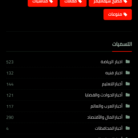
مطبخ شيفاتايمز
مقالات
مناسبات
منوعات
التسميات
اخبار الرياضة
523
اخبار فنيه
132
أخبارالتعليم
144
أخبارالحوادث والقضايا
121
أخبارالعرب والعالم
117
أخبارالمال والأقتصاد
290
أخبارالمحافظات
4