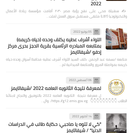
2022
✍️ سهيلة محي على نهج رؤية مصر ٢٠٣٠ أقامت مؤسسة ريادة الأعمال
والتكنولوجيا (LBT) ملتقى مستقبل سوق العمل (ملت…
05 يوليو 2022
اللواء أشرف عطيه يكلف وحده (حياه كريمه)
بمتابعه المبادره الرئاسية بقرية الحجز بحرى مركز
إدفو /شيفاتايمز
متابعه /بسمه عبد الرحمن كلف السيد اللواء أشرف عطيه محافظ أسوان وحده حياه
كريمه بمواصلة المرور والمتابعة الميدانية لم…
06 أغسطس 2022
لمعرفة نتيجة الثانويه العامه 2022 /شيفاتايمز
ل معرفة نتيجة الثانويه العامه 2022 بالتوفيق والنجاح لابنائنا
الطلاب 👇👇👇👇👇👇👇👇👇 https://g12.emis.gov.eg/ وال…
14 أكتوبر 2022
"كي لا تتوه يا صاحبي: حكاية طالب في الدراسات
الدنيا" / شيفاتايمز