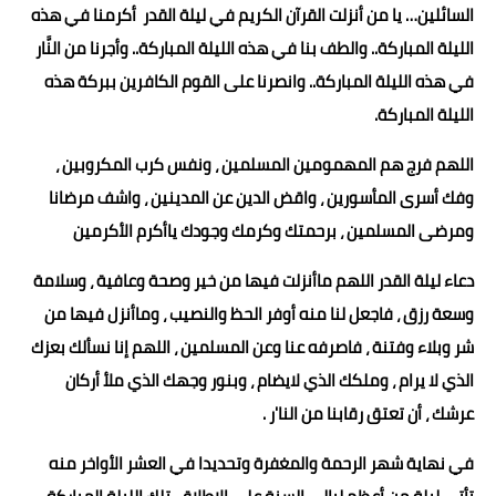
السائلين… يا من أنزلت القرآن الكريم في ليلة القدر أكرمنا في هذه
الليلة المباركة.. والطف بنا في هذه الليلة المباركة.. وأجرنا من النَّار
في هذه الليلة المباركة.. وانصرنا على القوم الكافرين ببركة هذه
الليلة المباركة.
اللهم فرج هم المهمومين المسلمين ، ونفس كرب المكروبين ،
وفك أسرى المأسورين ، واقض الدين عن المدينين ، واشف مرضانا
ومرضى المسلمين ، برحمتك وكرمك وجودك ياأكرم الأكرمين
دعاء ليلة القدر اللهم ماأنزلت فيها من خير وصحة وعافية ، وسلامة
وسعة رزق ، فاجعل لنا منه أوفر الحظ والنصيب ، وماأنزل فيها من
شر وبلاء وفتنة ، فاصرفه عنا وعن المسلمين ، اللهم إنا نسألك بعزك
الذي لا يرام ، وملكك الذي لايضام ، وبنور وجهك الذي ملأ أركان
عرشك ، أن تعتق رقابنا من النا'ر .
في نهاية شهر الرحمة والمغفرة وتحديدا في العشر الأواخر منه