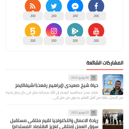
200
200
200
200
200
200
200
200
المشاركات الشائعة
06 يونيو 2022
حياة شيخ صعيدى (إبراهيم رفعت)/شيفاتايمز
بقلم :سحر عبدالسيد أبوبكر إن الله سبحانه جعل في كل زمان فترة
من الرسل، بقايا من أهل العلم، يدعون من ضل إلى …
02 يونيو 2022
ريادة الاعمال والتكنولجيا تقيم ملتقى مستقبل
سوق العمل (ملتقى تعزيز الاقتصاد المستدام)