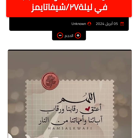
في ليلة٢٧/شيفاتايمز
أخبار الرياصة
الطب البديل
05 أبريل 2024
Unknown
منوعات
الحجم
خدمات
عاجل
اخبار فنيه
التعليم
الصحه
الطقس
معلومه قانونيه
تكنولوجيا المعلومات