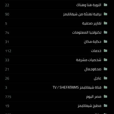
النوبة هنا وهناك
22
برقية تهنئة من شيفاتايمز
90
تقارير صحفية
5
تكنولجيا المعلومات
74
حكاية مكان
31
خدمات
112
شخصيات مشرفة
33
صحةوجمال
21
عاجل
26
قناة شيفاتايمز TV / SHEFATAIMS
3
مصر اليوم
775
مطبخ شيفاتايمز
19