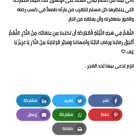
تأتي ليلة من أعظم ليالي السنة على الإطلاق، تلك الليلة المباركة
التي ينتظرها كل مسلم للتقرب من بارئه طمعاً في كسب رضاه
والفوز بمغفرته وأن يعتقه من النار.
اللَّهُمَّ فِي هَذِهِ اللَّيْلَةِ الْمُبَارَكَة أَن تكتبنا مِن عتقائك مِنْ النَّا'رِ، اللَّهُمَّ
أَعْتِقْ رقابَنا ورقابَ آبَائِنَا وأمهاتنا وَسَائِر قَرَابَاتِنَا مِنْ النَّا'رِ يَا عَزِيزُ يَا
غِف 🤍
لازم تدعى بيها لحد الفجر .
نشر
تغريد
مشاركة
LinkedIn
Twitter
Facebook
حفظ
مشاركة
إرسال
Email
Whatsapp
Pinterest
طباعة
Print