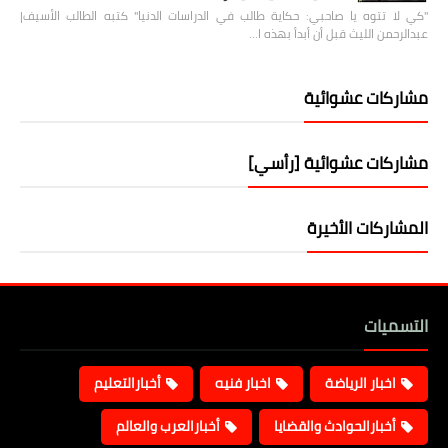
"كي لا تتوه يا صاحبي: حكاية طالب في الدراسات الدنيا" كتبه الطالب الأسيف|
عبدالرحمن الليث قبل أن أبدأ بهذه ا…
مشاركات عشوائية
مشاركات عشوائية [رأسي]
المشاركات الأخيرة
التسميات
اخبار الرياضة
اخبار فنيه
أخبارالتعليم
أخبارالحوادث والقضايا
أخبارالعرب والعالم