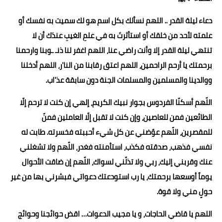
دعاء ليلة القدر .. اللهم نسألك بكل اسم هو لك سميت به نفسك أو
علمته لأحد من خلقك أو استأثرتَ به في علمِ الغيبِ عندَك أن لا
تنتهي ليلة القدر إلا وأنت راضي عنا، اللهم اغفر لنا ذنـ ـوبنا وارحمنا
برحمتك يا أرحم الراحمين، اللهم اعتق رقابنا من النا'ر، اللهم أدخلنا
ووالدينا والمسلمين والمسلمات الجنة دون سابقة عذ'اب.
اللّهم أسكنّا الفردوس بجوار نبيك الكريم، إلهي إن كنت لا ترحم إلّا
الطائعين فمن للعاصين، وإن كنت لا تقبل إلّا العاملين فمنّ
للمقصرين، اللّهم عوّضني عن كل شيء أحببته فخسرته. طابت له
نفسي فذهب، صدقته فكذب، استأمنته فغدر، اللّهم ولا تشغلني
عنك وقربني إليك، ربي ولا تذلّني لسواك، اللّهم إن ضاقت الأحوال
يوماً أوسعها برحمتك، يا رب استودعتك دعواتي فبشرني بها من غير
حولٍ مني ولا قوة.
اللهم يا قاضي الحاجات، و يا مجيب الدعوات… اقض حوائجنا وحوائج