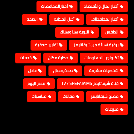
أخبارالمال والأقتصاد
أخبارالمحافظات
أخبارالمحافظات،
أصل الحكاية
الصحة
الطقس
النوبة هنا وهناك
برقية تهنئة من شيفاتايمز
تقارير صحفية
تكنولجيا المعلومات
حكاية مكان
خدمات
شخصيات مشرفة
صحةوجمال
عاجل
قناة شيفاتايمز TV / SHEFATAIMS
مصر اليوم
مطبخ شيفاتايمز
مقالات
مناسبات
منوعات