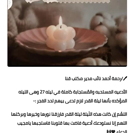
حوادث وقضايا
خدمات
الصحه والجمال
فن المطبخ
مقالات
🖊️/رحمة أحمد نائب مدير مكتب قنا
الأدعيه المستحبه والمُستجابة كاملة في ليله 27 وهى الليله
المؤكده بأنها ليلة القدر لازم تدعى بيهم لحد الفجر :-
اللهُم إن كانت هذه اللَيلة ليلة القدر فارزقنا نورها وخيرها وبركتها
اللهم إنا نستودعك أدعية فاضت بها قلوبنا فاستجبها يامجيب
الدعاء 💙🙌