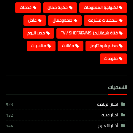
تكنولجيا المعلومات
حكاية مكان
خدمات
شخصيات مشرفة
صحةوجمال
عاجل
قناة شيفاتايمز TV / SHEFATAIMS
مصر اليوم
مطبخ شيفاتايمز
مقالات
مناسبات
منوعات
التسميات
اخبار الرياضة
523
اخبار فنيه
132
أخبارالتعليم
144