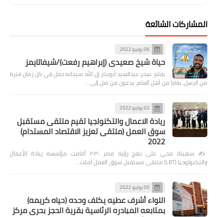
المشاركات الشائعة
06 يونيو 2022
حياة شيخ صعيدى (إبراهيم رفعت)/شيفاتايمز
بقلم :سحر عبدالسيد أبوبكر إن الله سبحانه جعل في كل زمان فترة
من الرسل، بقايا من أهل العلم، يدعون من ضل إلى …
02 يونيو 2022
ريادة الاعمال والتكنولجيا تقيم ملتقى مستقبل
سوق العمل (ملتقى تعزيز الاقتصاد المستدام)
2022
✍️ سهيلة محي على نهج رؤية مصر ٢٠٣٠ أقامت مؤسسة ريادة الأعمال
والتكنولوجيا (LBT) ملتقى مستقبل سوق العمل (ملت…
05 يوليو 2022
اللواء أشرف عطيه يكلف وحده (حياه كريمه)
بمتابعه المبادره الرئاسية بقرية الحجز بحرى مركز