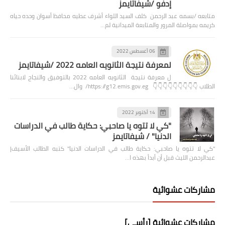
إدفو /شيفاتايمز
متابعه /بسمه عبد الرحمن كلف السيد اللواء أشرف عطيه محافظ أسوان وحده حياه
كريمه بمواصلة المرور والمتابعة الميدانية لم…
06 أغسطس 2022
لمعرفة نتيجة الثانويه العامه 2022 /شيفاتايمز
ل معرفة نتيجة الثانويه العامه 2022 بالتوفيق والنجاح لابنائنا
الطلاب 👇👇👇👇👇👇👇👇👇 https://g12.emis.gov.eg/ وال…
14 أكتوبر 2022
"كي لا تتوه يا صاحبي: حكاية طالب في الدراسات
الدنيا" / شيفاتايمز
"كي لا تتوه يا صاحبي: حكاية طالب في الدراسات الدنيا" كتبه الطالب الأسيف|
عبدالرحمن الليث قبل أن أبدأ بهذه ا…
مشاركات عشوائية
مشاركات عشوائية [رأسي]