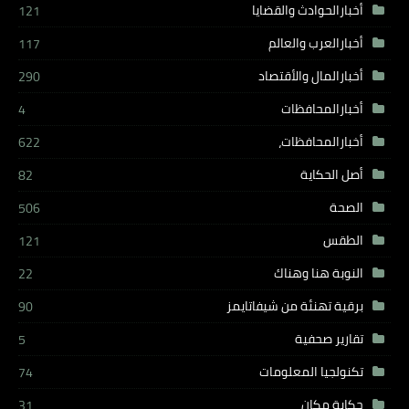
أخبارالحوادث والقضايا
121
أخبارالعرب والعالم
117
أخبارالمال والأقتصاد
290
أخبارالمحافظات
4
أخبارالمحافظات،
622
أصل الحكاية
82
الصحة
506
الطقس
121
النوبة هنا وهناك
22
برقية تهنئة من شيفاتايمز
90
تقارير صحفية
5
تكنولجيا المعلومات
74
حكاية مكان
31