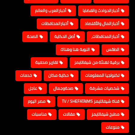
أخبارالحوادث والقضايا
أخبارالعرب والعالم
أخبارالمال والأقتصاد
أخبارالمحافظات
أخبارالمحافظات،
أصل الحكاية
الصحة
الطقس
النوبة هنا وهناك
برقية تهنئة من شيفاتايمز
تقارير صحفية
تكنولجيا المعلومات
حكاية مكان
خدمات
شخصيات مشرفة
صحةوجمال
عاجل
قناة شيفاتايمز TV / SHEFATAIMS
مصر اليوم
مطبخ شيفاتايمز
مقالات
مناسبات
منوعات