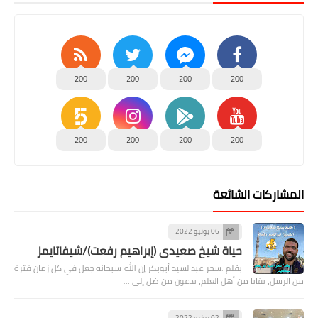
200
200
200
200
200
200
200
200
المشاركات الشائعة
06 يونيو 2022
حياة شيخ صعيدى (إبراهيم رفعت)/شيفاتايمز
بقلم :سحر عبدالسيد أبوبكر إن الله سبحانه جعل في كل زمان فترة
من الرسل، بقايا من أهل العلم، يدعون من ضل إلى …
02 يونيو 2022