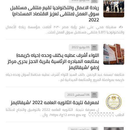
ريادة الاعمال والتكنولجيا تقيم ملتقى مستقبل
سوق العمل (ملتقى تعزيز الاقتصاد المستدام)
2022
✍️ سهيلة محي على نهج رؤية مصر ٢٠٣٠ أقامت مؤسسة ريادة الأعمال
والتكنولوجيا (LBT) ملتقى مستقبل سوق العمل (ملت…
05 يوليو 2022
اللواء أشرف عطيه يكلف وحده (حياه كريمه)
بمتابعه المبادره الرئاسية بقرية الحجز بحرى مركز
إدفو /شيفاتايمز
متابعه /بسمه عبد الرحمن كلف السيد اللواء أشرف عطيه محافظ أسوان وحده حياه
كريمه بمواصلة المرور والمتابعة الميدانية لم…
06 أغسطس 2022
لمعرفة نتيجة الثانويه العامه 2022 /شيفاتايمز
ل معرفة نتيجة الثانويه العامه 2022 بالتوفيق والنجاح لابنائنا
الطلاب 👇👇👇👇👇👇👇👇👇 https://g12.emis.gov.eg/ وال…
14 أكتوبر 2022