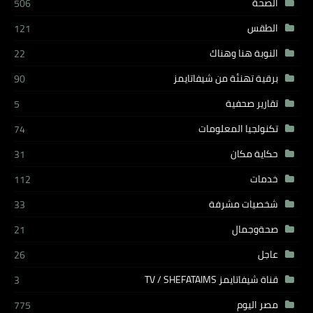
الصحة
506
الطقس
121
النوبة هنا وهناك
22
برقية تهنئة من شيفاتايمز
90
تقارير صحفية
5
تكنولجيا المعلومات
74
حكاية مكان
31
خدمات
112
شخصيات مشرفة
33
صحةوجمال
21
عاجل
26
قناة شيفاتايمز TV / SHEFATAIMS
3
مصر اليوم
775