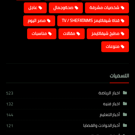
شخصيات مشرفة
صحةوجمال
عاجل
قناة شيفاتايمز TV / SHEFATAIMS
مصر اليوم
مطبخ شيفاتايمز
مقالات
مناسبات
منوعات
التسميات
اخبار الرياضة
523
اخبار فنيه
132
أخبارالتعليم
144
أخبارالحوادث والقضايا
121