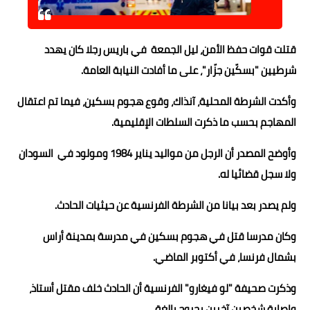
حوادث وقضايا
قتلت قوات حفظ الأمن، ليل الجمعة في باريس رجلا كان يهدد
خدمات
شرطيين "بسكّين جزّار"، على ما أفادت النيابة العامة.
الصحه والجمال
وأكدت الشرطة المحلية، آنذاك، وقوع هجوم بسكين، فيما تم اعتقال
فن المطبخ
المهاجم بحسب ما ذكرت السلطات الإقليمية.
مقالات
وأوضح المصدر أن الرجل من مواليد يناير 1984 ومولود في السودان
ولا سجل قضائيا له.
ولم يصدر بعد بيانا من الشرطة الفرنسية عن حيثيات الحادث.
وكان مدرسا قتل في هجوم بسكين في مدرسة بمدينة أراس
بشمال فرنسا، في أكتوبر الماضي.
وذكرت صحيفة "لو فيغارو" الفرنسية أن الحادث خلف مقتل أستاذ،
وإصابة شخصين آخرين بجروح بالغة