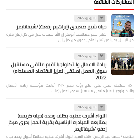
المشاركات الشائعة
06 يونيو 2022
حياة شيخ صعيدى (إبراهيم رفعت)/شيفاتايمز
بقلم :سحر عبدالسيد أبوبكر إن الله سبحانه جعل في كل زمان فترة
من الرسل، بقايا من أهل العلم، يدعون من ضل إلى …
02 يونيو 2022
ريادة الاعمال والتكنولجيا تقيم ملتقى مستقبل
سوق العمل (ملتقى تعزيز الاقتصاد المستدام)
2022
✍️ سهيلة محي على نهج رؤية مصر ٢٠٣٠ أقامت مؤسسة ريادة الأعمال
والتكنولوجيا (LBT) ملتقى مستقبل سوق العمل (ملت…
05 يوليو 2022
اللواء أشرف عطيه يكلف وحده (حياه كريمه)
بمتابعه المبادره الرئاسية بقرية الحجز بحرى مركز
إدفو /شيفاتايمز
متابعه /بسمه عبد الرحمن كلف السيد اللواء أشرف عطيه محافظ أسوان وحده حياه