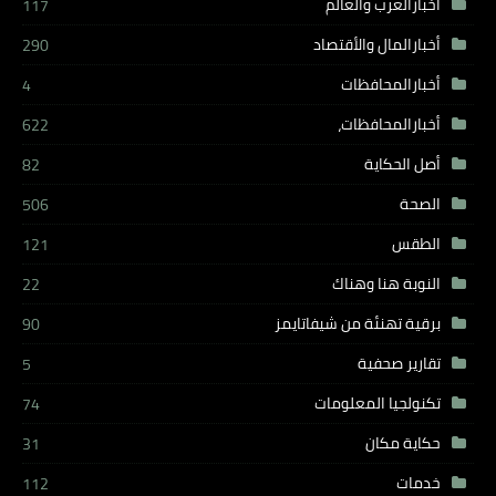
أخبارالعرب والعالم
117
أخبارالمال والأقتصاد
290
أخبارالمحافظات
4
أخبارالمحافظات،
622
أصل الحكاية
82
الصحة
506
الطقس
121
النوبة هنا وهناك
22
برقية تهنئة من شيفاتايمز
90
تقارير صحفية
5
تكنولجيا المعلومات
74
حكاية مكان
31
خدمات
112