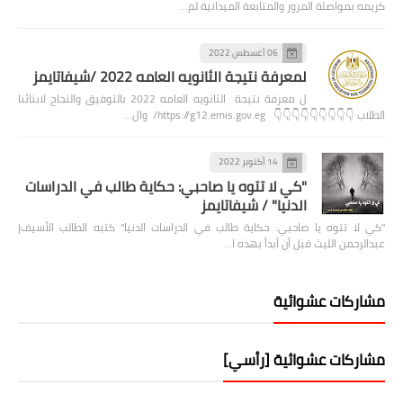
كريمه بمواصلة المرور والمتابعة الميدانية لم…
06 أغسطس 2022
لمعرفة نتيجة الثانويه العامه 2022 /شيفاتايمز
ل معرفة نتيجة الثانويه العامه 2022 بالتوفيق والنجاح لابنائنا
الطلاب 👇👇👇👇👇👇👇👇👇 https://g12.emis.gov.eg/ وال…
14 أكتوبر 2022
"كي لا تتوه يا صاحبي: حكاية طالب في الدراسات
الدنيا" / شيفاتايمز
"كي لا تتوه يا صاحبي: حكاية طالب في الدراسات الدنيا" كتبه الطالب الأسيف|
عبدالرحمن الليث قبل أن أبدأ بهذه ا…
مشاركات عشوائية
مشاركات عشوائية [رأسي]