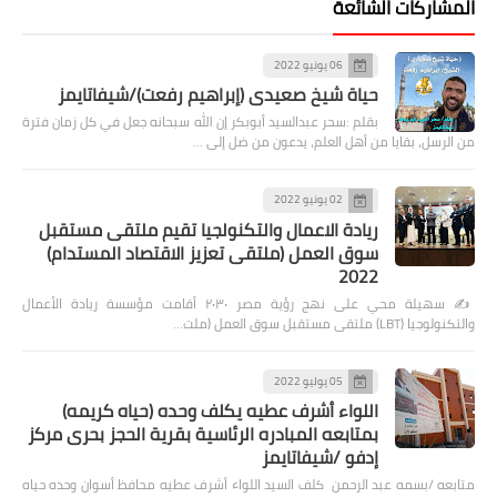
المشاركات الشائعة
06 يونيو 2022
حياة شيخ صعيدى (إبراهيم رفعت)/شيفاتايمز
بقلم :سحر عبدالسيد أبوبكر إن الله سبحانه جعل في كل زمان فترة
من الرسل، بقايا من أهل العلم، يدعون من ضل إلى …
02 يونيو 2022
ريادة الاعمال والتكنولجيا تقيم ملتقى مستقبل
سوق العمل (ملتقى تعزيز الاقتصاد المستدام)
2022
✍️ سهيلة محي على نهج رؤية مصر ٢٠٣٠ أقامت مؤسسة ريادة الأعمال
والتكنولوجيا (LBT) ملتقى مستقبل سوق العمل (ملت…
05 يوليو 2022
اللواء أشرف عطيه يكلف وحده (حياه كريمه)
بمتابعه المبادره الرئاسية بقرية الحجز بحرى مركز
إدفو /شيفاتايمز
متابعه /بسمه عبد الرحمن كلف السيد اللواء أشرف عطيه محافظ أسوان وحده حياه