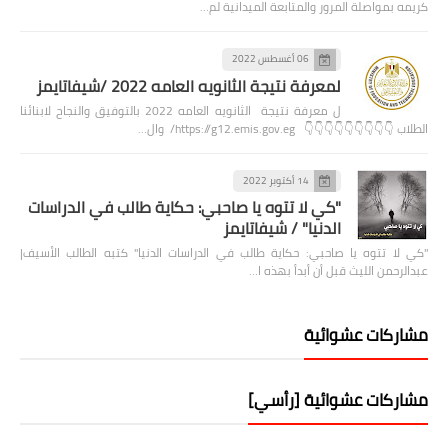
كريمه بمواصلة المرور والمتابعة الميدانية لم…
06 أغسطس 2022
لمعرفة نتيجة الثانويه العامه 2022 /شيفاتايمز
ل معرفة نتيجة الثانويه العامه 2022 بالتوفيق والنجاح لابنائنا
الطلاب 👇👇👇👇👇👇👇👇👇 https://g12.emis.gov.eg/ وال…
14 أكتوبر 2022
"كي لا تتوه يا صاحبي: حكاية طالب في الدراسات
الدنيا" / شيفاتايمز
"كي لا تتوه يا صاحبي: حكاية طالب في الدراسات الدنيا" كتبه الطالب الأسيف|
عبدالرحمن الليث قبل أن أبدأ بهذه ا…
مشاركات عشوائية
مشاركات عشوائية [رأسي]