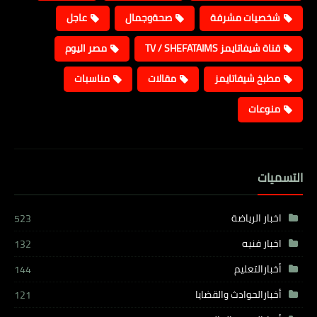
شخصيات مشرفة
صحةوجمال
عاجل
قناة شيفاتايمز TV / SHEFATAIMS
مصر اليوم
مطبخ شيفاتايمز
مقالات
مناسبات
منوعات
التسميات
اخبار الرياضة
523
اخبار فنيه
132
أخبارالتعليم
144
أخبارالحوادث والقضايا
121