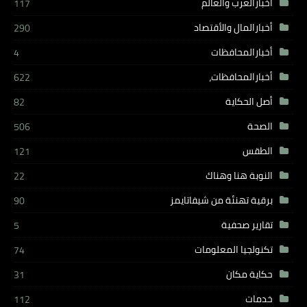
أخبارالعرب والعالم
117
أخبارالمال والأقتصاد
290
أخبارالمحافظات
4
أخبارالمحافظات،
622
أصل الحكاية
82
الصحة
506
الطقس
121
النوبة هنا وهناك
22
برقية تهنئة من شيفاتايمز
90
تقارير صحفية
5
تكنولجيا المعلومات
74
حكاية مكان
31
خدمات
112