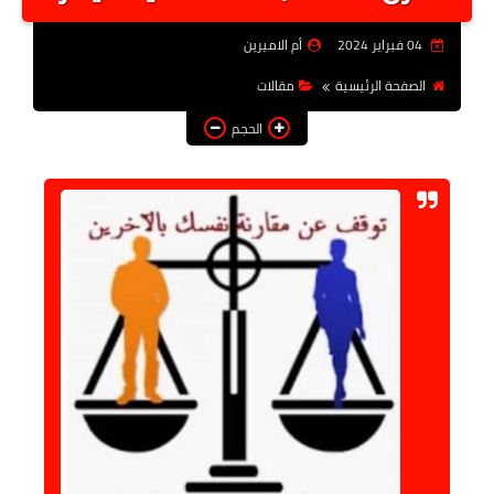
أخبار الرياصة
04 فبراير 2024
أم الاميرين
الطب البديل
الصفحة الرئيسية
مقالات
منوعات
الحجم
خدمات
عاجل
اخبار فنيه
التعليم
الصحه
الطقس
معلومه قانونيه
تكنولوجيا المعلومات