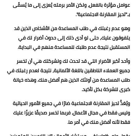
عوامل مؤثرة بالفعل، ولكن الأمر برمته يُعزى إلى ما يُسمَّى
بـ"تحيز المقارنة الاجتماعية".
وهو عدم رغبتك في طلب المساعدة من الأشخاص الذين قد
يتفوقون عليك، حتى لو أدى ذلك إلى حدوث أضرار لك في
المستقبل نتيجة عدم طلبك للمساعدة منهم في البداية.
وأحد أكبر الأضرار التي قد تحدث لك ولشركتك هي أن تخسر
جميع العملاء الناطقين باللغة الألمانية، نتيجة لعدم رغبتك في
طلب المساعدة من أولئك الذين هم أفضل منك. وهذه خيانة
كبرى للشركة بكل تأكيد.
ويُعَدُّ تحيز المقارنة الاجتماعية ضارًا في جميع الأمور الحياتية
وليس فقط في مجال الأعمال. فربما تخسر صديقًا عزيزًا عليك
فقط لأنه أفضل منك في أمر ما.
يقول جاي كاواساكي، مستشار الأعمال: "إن اللاعبين المتميزين