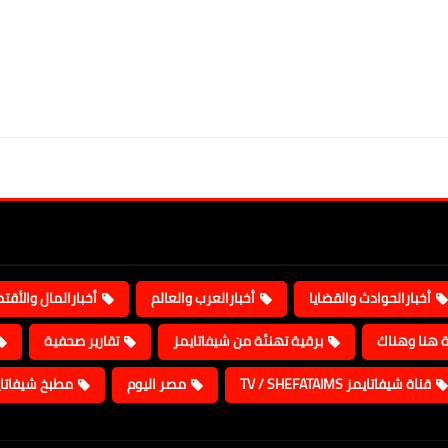
أخبارالحوادث والقضايا
أخبارالعرب والعالم
أخبارالمال والأقت
ة هنا وهناك
برقية تهنئة من شيفاتايمز
تقارير صحفية
قناة شيفاتايمز TV / SHEFATAIMS
مصر اليوم
مطبخ شيفاتا