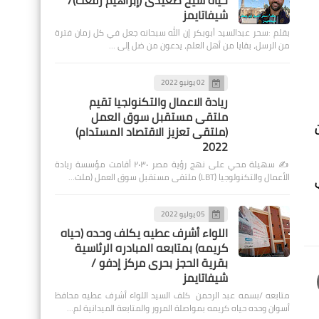
حياة شيخ صعيدى (إبراهيم رفعت)/
شيفاتايمز
بقلم :سحر عبدالسيد أبوبكر إن الله سبحانه جعل في كل زمان فترة
من الرسل، بقايا من أهل العلم، يدعون من ضل إلى …
02 يونيو 2022
ريادة الاعمال والتكنولجيا تقيم
ملتقى مستقبل سوق العمل
(ملتقى تعزيز الاقتصاد المستدام)
2022
✍️ سهيلة محي على نهج رؤية مصر ٢٠٣٠ أقامت مؤسسة ريادة
الأعمال والتكنولوجيا (LBT) ملتقى مستقبل سوق العمل (ملت…
05 يوليو 2022
اللواء أشرف عطيه يكلف وحده (حياه
كريمه) بمتابعه المبادره الرئاسية
بقرية الحجز بحرى مركز إدفو /
شيفاتايمز
متابعه /بسمه عبد الرحمن كلف السيد اللواء أشرف عطيه محافظ
أسوان وحده حياه كريمه بمواصلة المرور والمتابعة الميدانية لم…