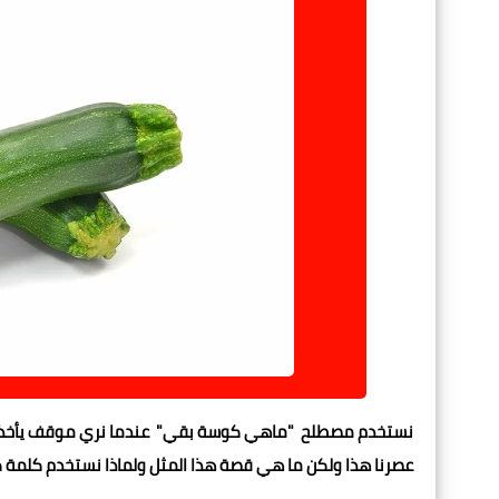
نستخدم مصطلح "ماهي كوسة بقي" عندما نري موقف يأخذ فيه اح
عصرنا هذا ولكن ما هي قصة هذا المثل ولماذا نستخدم كلمة كو