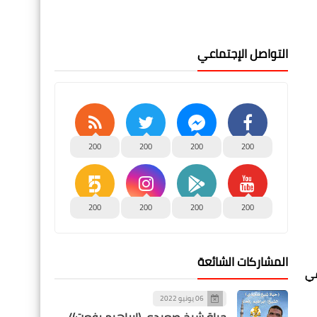
التواصل الإجتماعي
200
200
200
200
200
200
200
200
المشاركات الشائعة
في
06 يونيو 2022