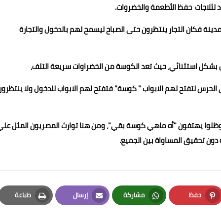
 لثلاجات حفظ الأطعمة والخضروات.
مدينة فكان التجار ينتظرون حتى الصباح ليسمح لهم بالدخول والتجارة
 بشكل استثنائي، حيث تعد الكوسة من الخضراوات سريعة التلف،
 الحرس لتفتح لهم الابواب " كوسة" فتفتح لهم الابواب للدخول ولا ينتظرون
هم وظلوا يهتفون "أه ماهي كوسة بقي"، ومن هنا توارث المصريون المثل علي
 دون تحقيق المساواة بين الجميع.
حفظ
مشاركة
إرسال
طباعة
Print
Email
Whatsapp
Pinterest