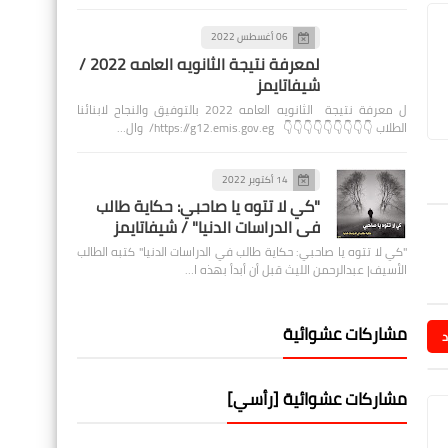
06 أغسطس 2022
لمعرفة نتيجة الثانويه العامه 2022 /
شيفاتايمز
ل معرفة نتيجة الثانويه العامه 2022 بالتوفيق والنجاح لابنائنا
الطلاب 👇👇👇👇👇👇👇👇👇 https://g12.emis.gov.eg/ وال…
14 أكتوبر 2022
"كي لا تتوه يا صاحبي: حكاية طالب
في الدراسات الدنيا" / شيفاتايمز
"كي لا تتوه يا صاحبي: حكاية طالب في الدراسات الدنيا" كتبه الطالب
الأسيف| عبدالرحمن الليث قبل أن أبدأ بهذه ا…
مشاركات عشوائية
د
مشاركات عشوائية [رأسي]