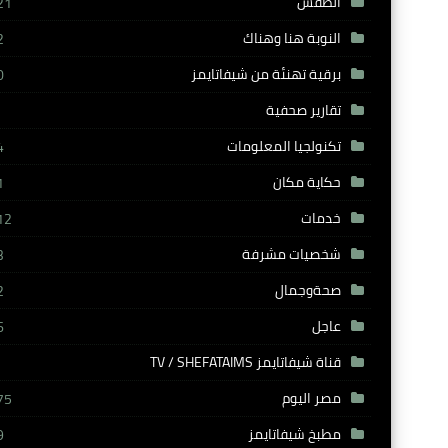
الطقس
21
النوبة هنا وهناك
2
برقية تهنئة من شيفاتايمز
0
تقارير صحفية
تكنولجيا المعلومات
4
حكاية مكان
1
خدمات
12
شخصيات مشرفة
3
صحةوجمال
2
عاجل
6
قناة شيفاتايمز TV / SHEFATAIMS
مصر اليوم
75
مطبخ شيفاتايمز
9