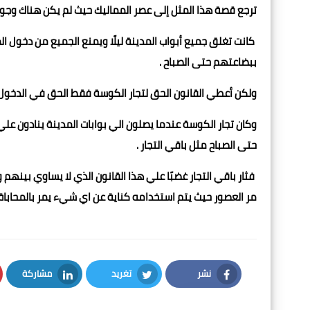
ترجع قصة هذا المثل إلى عصر المماليك حيث لم يكن هناك وجود
كانت تغلق جميع أبواب المدينة ليلًا ويمنع الجميع من دخول ال
ببضاعتهم حتى الصباح .
ولكن أعطي القانون الحق لتجار الكوسة فقط الحق في الدخول
وكان تجار الكوسة عندما يصلون الي بوابات المدينة ينادون علي
حتى الصباح مثل باقي التجار .
فثار باقي التجار غضبًا علي هذا القانون الذي لا يساوي بين
مر العصور حيث يتم استخدامه كناية عن اي شيء يمر بالمحاباة
نشر
تغريد
مشاركة
LinkedIn
Twitter
Facebook