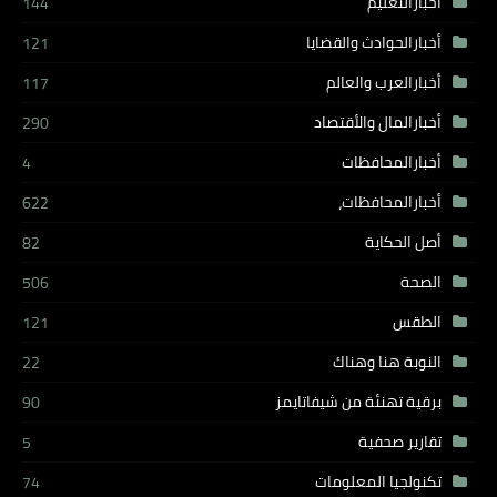
أخبارالتعليم
144
أخبارالحوادث والقضايا
121
أخبارالعرب والعالم
117
أخبارالمال والأقتصاد
290
أخبارالمحافظات
4
أخبارالمحافظات،
622
أصل الحكاية
82
الصحة
506
الطقس
121
النوبة هنا وهناك
22
برقية تهنئة من شيفاتايمز
90
تقارير صحفية
5
تكنولجيا المعلومات
74