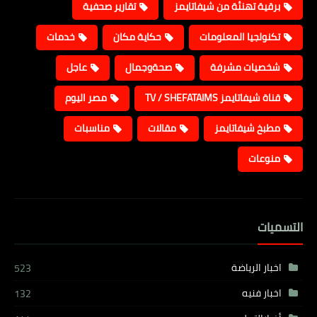
برقية تهنئة من شيفاتايمز
تقارير صحفية
تكنولجيا المعلومات
حكاية مكان
خدمات
شخصيات مشرفة
صحةوجمال
عاجل
قناة شيفاتايمز TV / SHEFATAIMS
مصر اليوم
مطبخ شيفاتايمز
مقالات
مناسبات
منوعات
التسميات
اخبار الرياضة
523
اخبار فنيه
132