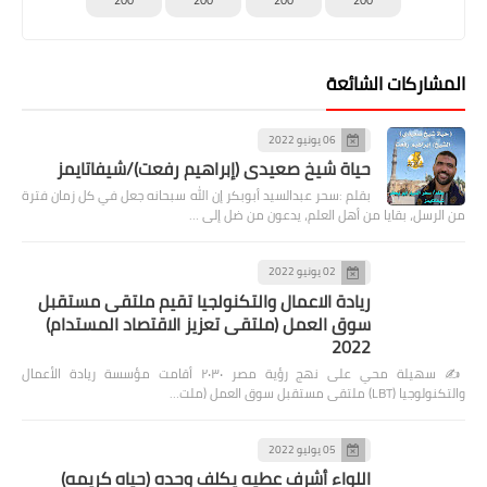
المشاركات الشائعة
06 يونيو 2022
حياة شيخ صعيدى (إبراهيم رفعت)/شيفاتايمز
بقلم :سحر عبدالسيد أبوبكر إن الله سبحانه جعل في كل زمان فترة
من الرسل، بقايا من أهل العلم، يدعون من ضل إلى …
02 يونيو 2022
ريادة الاعمال والتكنولجيا تقيم ملتقى مستقبل
سوق العمل (ملتقى تعزيز الاقتصاد المستدام)
2022
✍️ سهيلة محي على نهج رؤية مصر ٢٠٣٠ أقامت مؤسسة ريادة الأعمال
والتكنولوجيا (LBT) ملتقى مستقبل سوق العمل (ملت…
05 يوليو 2022
اللواء أشرف عطيه يكلف وحده (حياه كريمه)