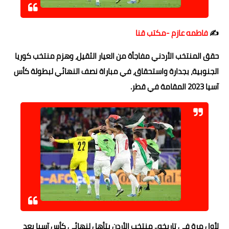
حوادث وقضايا
✍️
فاطمه عازم -مكتب قنا
خدمات
حقق المنتخب الأردني مفاجأة من العيار الثقيل، وهزم منتخب كوريا
الصحه والجمال
الجنوبية، بجدارة واستحقاق، في مباراة نصف النهائي لبطولة كأس
فن المطبخ
آسيا 2023 المقامة في قطر.
مقالات
لأول مرة في تاريخه.. منتخب الأردن يتأهل لنهائي كأس آسيا بعد