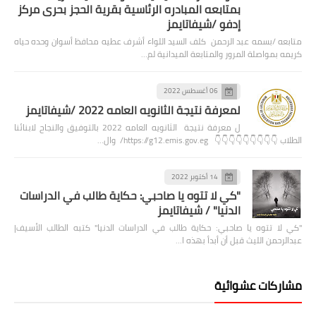
بمتابعه المبادره الرئاسية بقرية الحجز بحرى مركز
إدفو /شيفاتايمز
متابعه /بسمه عبد الرحمن كلف السيد اللواء أشرف عطيه محافظ أسوان وحده حياه
كريمه بمواصلة المرور والمتابعة الميدانية لم…
06 أغسطس 2022
لمعرفة نتيجة الثانويه العامه 2022 /شيفاتايمز
ل معرفة نتيجة الثانويه العامه 2022 بالتوفيق والنجاح لابنائنا
الطلاب 👇👇👇👇👇👇👇👇👇 https://g12.emis.gov.eg/ وال…
14 أكتوبر 2022
"كي لا تتوه يا صاحبي: حكاية طالب في الدراسات
الدنيا" / شيفاتايمز
"كي لا تتوه يا صاحبي: حكاية طالب في الدراسات الدنيا" كتبه الطالب الأسيف|
عبدالرحمن الليث قبل أن أبدأ بهذه ا…
مشاركات عشوائية