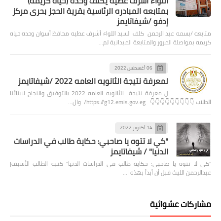
اللواء أشرف عطيه يكلف وحده (حياه كريمه)
بمتابعه المبادره الرئاسية بقرية الحجز بحرى مركز
إدفو /شيفاتايمز
متابعه /بسمه عبد الرحمن كلف السيد اللواء أشرف عطيه محافظ أسوان وحده حياه
كريمه بمواصلة المرور والمتابعة الميدانية لم…
06 أغسطس 2022
لمعرفة نتيجة الثانويه العامه 2022 /شيفاتايمز
ل معرفة نتيجة الثانويه العامه 2022 بالتوفيق والنجاح لابنائنا
الطلاب 👇👇👇👇👇👇👇👇👇 https://g12.emis.gov.eg/ وال…
14 أكتوبر 2022
"كي لا تتوه يا صاحبي: حكاية طالب في الدراسات
الدنيا" / شيفاتايمز
"كي لا تتوه يا صاحبي: حكاية طالب في الدراسات الدنيا" كتبه الطالب الأسيف|
عبدالرحمن الليث قبل أن أبدأ بهذه ا…
مشاركات عشوائية