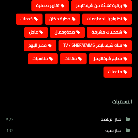
برقية تهنئة من شيفاتايمز
تقارير صحفية
تكنولجيا المعلومات
حكاية مكان
خدمات
شخصيات مشرفة
صحةوجمال
عاجل
قناة شيفاتايمز TV / SHEFATAIMS
مصر اليوم
مطبخ شيفاتايمز
مقالات
مناسبات
منوعات
التسميات
اخبار الرياضة
523
اخبار فنيه
132