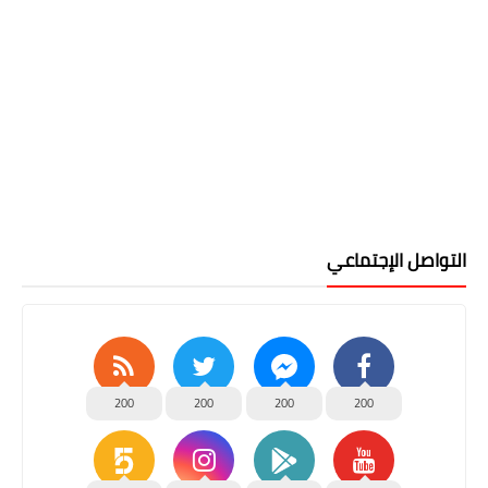
التواصل الإجتماعي
200
200
200
200