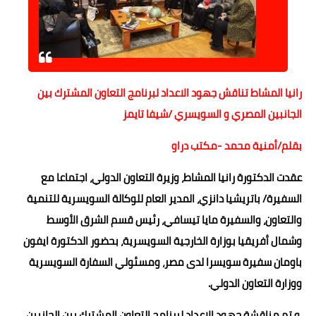
حوادث وقضايا
خدمات
الصحه والجمال
رانيا المشاط تناقش جهود الاعداد لبرنامج التعاون المشترك بين
فن المطبخ
الجانبين المصري و السويسري /شيفا تايمز
مقالات
بقلم/أمنية محمد -مكتب دراو
عقدت الدكتورة رانيا المشاط، وزيرة التعاون الدولي، اجتماعا مع
السفيرة/ باتريشيا دانزي، المدير العام للوكالة السويسرية للتنمية
والتعاون، والسفيرة مايا تيسافي، رئيس قسم الشرق الأوسط
وشمال أفريقيا بوزارة الخارجية السويسرية، بحضور الدكتورة ايفون
باومان سفيرة سويسرا لدى مصر، ومسئولي السفارة السويسرية
ووزارة التعاون الدولي.
و تم مناقشة جهود الإعداد لبرنامج التعاون المشترك بين الجانبين