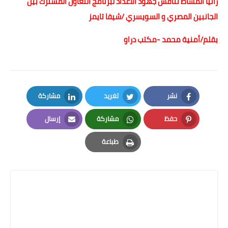
رانيا المشاط تناقش جهود الاعداد لبرنامج التعاون المشترك بين
الجانبين المصري و السويسري /شيفا تايمز
بقلم/أمنية محمد -مكتب دراو
نشر
تغريد
مشاركة
LinkedIn
Twitter
Facebook
حفظ
مشاركة
إرسال
Email
Whatsapp
Pinterest
طباعة
Print