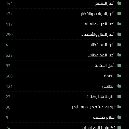
أخبارالتعليم
144
أخبارالحوادث والقضايا
121
أخبارالعرب والعالم
117
أخبارالمال والأقتصاد
290
أخبارالمحافظات
4
أخبارالمحافظات،
622
أصل الحكاية
82
الصحة
506
الطقس
121
النوبة هنا وهناك
22
برقية تهنئة من شيفاتايمز
90
تقارير صحفية
5
تكنولجيا المعلومات
74