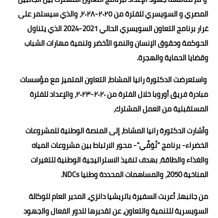
المصري و السويسري للفترة من ٢٠٢٥-٢٠٢٨، والذي سيستمر على
غرار برنامج التعاون السويسري الحالي 2021-2024 الذي يتناول
الحوكمة وحقوق الإنسان والنمو الأخضر وتنمية مهارات الشباب
وقضايا الحماية والهجرة.
واستعرضت الدكتورة رانيا المشاط، التعاون المتميز مع مؤسسات
مبادرة فريق أوروبا خلال الفترة من ٢٠٢٠-٢٠٢٣، والإعداد للفترة
المستقبلية من العمل المشترك،
وأشارت الدكتورة رانيا المشاط، إلى المنصة الوطنية للمشروعات
الخضراء- برنامج "نُوَفِّي"- محور الارتباط بين مشروعات المياه
والغذاء والطاقة، بهدف تنفيذ الاستراتيجية الوطنية للتغيرات
المناخية 2050، والمساهمات المحددة وطنيا NDCs.
من جانبها، أعربت السفيرة باتريشيا دانزي، المدير العام للوكالة
السويسرية للتنمية والتعاون، عن تقديرها للدور الفعال والجهود