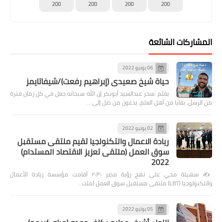
200
200
200
200
المشاركات الشائعة
06 يونيو 2022
حياة شيخ صعيدى (إبراهيم رفعت)/شيفاتايمز
بقلم :سحر عبدالسيد أبوبكر إن الله سبحانه جعل في كل زمان فترة
من الرسل، بقايا من أهل العلم، يدعون من ضل إلى …
02 يونيو 2022
ريادة الاعمال والتكنولجيا تقيم ملتقى مستقبل
سوق العمل (ملتقى تعزيز الاقتصاد المستدام)
2022
✍️ سهيلة محي على نهج رؤية مصر ٢٠٣٠ أقامت مؤسسة ريادة الأعمال
والتكنولوجيا (LBT) ملتقى مستقبل سوق العمل (ملت…
05 يوليو 2022