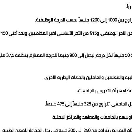
رجة الوظيفية.
- علاوات دورية للمخاطبين بقانون الخدمة المدنية بنسبة 10% من الأجر الوظيفي، و15% من الأجر الأساسي لغير المخاطبين، وبحد أدنى 150
- حافز إضافي يبدأ من 500 جنيهاً للدرجة السادسة، ويزيد بقيمة 50 جنيهاً لكل درجة، ليصل إ
- 4,5 مليار جنيه لإقرار زيادة إضافية لأعضاء المهن الطبية وهيئات التمريض تتراوح من 250 إلى 300 جنيه في بدل المخاطر للمهن الطبية،