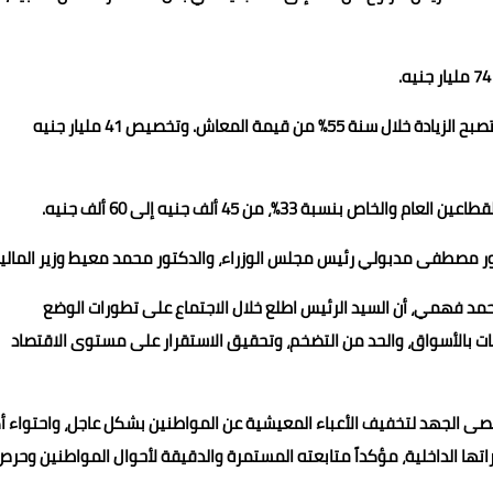
- 15% زيادة لمعاشات "تكافل وكرامة" بتكلفة 5,5 مليار جنيه، لتصبح الزيادة خلال سنة 55% من قيمة المعاش. وتخصيص 41 مليار جنيه
بة 33%، من 45 ألف جنيه إلى 60 ألف جنيه.
كتور مصطفى مدبولي رئيس مجلس الوزراء، والدكتور محمد معيط وزير المالية
مد فهمي، أن السيد الرئيس اطلع خلال الاجتماع على تطورات الوضع
مات بالأسواق، والحد من التضخم، وتحقيق الاستقرار على مستوى الاقتصاد
صى الجهد لتخفيف الأعباء المعيشية عن المواطنين بشكل عاجل، واحتواء أك
يراتها الداخلية، مؤكداً متابعته المستمرة والدقيقة لأحوال المواطنين وحرص