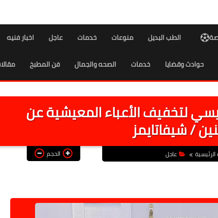
اصة
الطب البديل
منوعات
خدمات
عاجل
اخبار فنيه
حوادث وقضايا
خدمات
الصحه والجمال
فن المطبخ
مقالا
يسي لتخفيف الأعباء المعيشية عن
ين / شيفاتايمز
الحجم
الرئيسية
عاجل