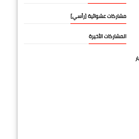
مشاركات عشوائية [رأسي]
المشاركات الأخيرة
لى 900 جنيهاً للدرجة الممتازة، بتكلفة 37,5 مليار