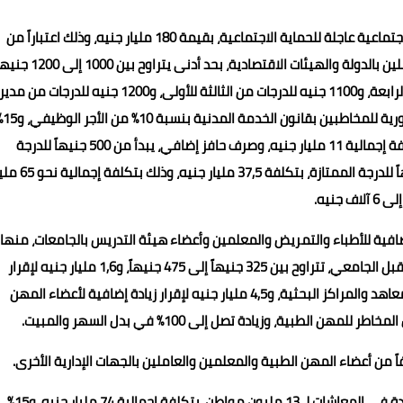
وقد وجه السيد الرئيس عبد الفتاح السيسي بتنفيذ أكبر حزمة اجتماعية عاجلة للحماية الاجتماعية، بقيمة 180 مليار جنيه، وذلك اعتباراً من
الأول من الشهر المقبل مارس 2024، بحيث تتم زيادة أجور العاملين بالدولة والهيئات الاقتصادية، بحد أدنى يتراوح بين 1000
بحسب الدرجة الوظيفية (1000 جنيه للدرجات من السادسة إلى الرابعة، و1100 جنيه للدرجات من الثالثة للأولى، و1200 جنيه للدرجات من مدير
عام إلى وكيل أول وزارة)، وذلك من خلال تبكير صرف 
من الأجر الأساسي لغير المخاطبين، وبحد أدنى 150 جنيهاً وتكلفة إجمالية 11 مليار جنيه، وصرف حافز إضافي، يبدأ من 500 جنيهاً للدرجة
السادسة، ويزيد بقيمة 50 جنيهاً لكل درجة، ليصل إلى 900 جنيهاً للدرجة الممتازة، بتكلفة 37,5 
ة تخصيص 15 مليار جنيه زيادات إضافية للأطباء والتمريض والمعلمين وأعضاء هيئة التدريس بالجامعات، منها
8.1 مليار جنيه لإقرار زيادة إضافية في أجور المعلمين بالتعليم قبل الجامعي، تتراوح بين 325 جنيهاً إلى 475 جنيهاً، و1,6 مليار جنيه لإقرار
زيادة إضافية لأعضاء هيئة التدريس ومعاونيهم بالجامعات والمعاهد والمراكز البحثية، و4,5 مليار جنيه لإقرار زيادة إضافية لأعضاء المهن
وشملت الحزمة الاجتماعية التي وجه بها السيد الرئيس 15% زيادة في المعاشات لـ 13 مليون مواطن، بتكلفة إجمالية 74 مليار جنيه، و15%