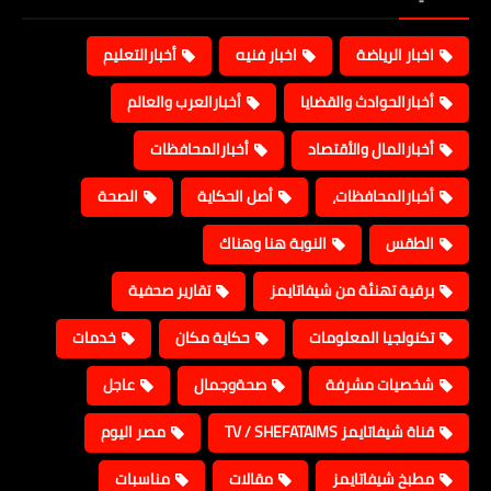
اخبار الرياضة
اخبار فنيه
أخبارالتعليم
أخبارالحوادث والقضايا
أخبارالعرب والعالم
أخبارالمال والأقتصاد
أخبارالمحافظات
أخبارالمحافظات،
أصل الحكاية
الصحة
الطقس
النوبة هنا وهناك
برقية تهنئة من شيفاتايمز
تقارير صحفية
تكنولجيا المعلومات
حكاية مكان
خدمات
شخصيات مشرفة
صحةوجمال
عاجل
قناة شيفاتايمز TV / SHEFATAIMS
مصر اليوم
مطبخ شيفاتايمز
مقالات
مناسبات