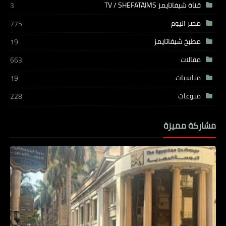
قناة شيفاتايمز TV / SHEFATAIMS
3
مصر اليوم
775
مطبخ شيفاتايمز
19
مقالات
663
مناسبات
19
منوعات
228
مشاركة مميزة