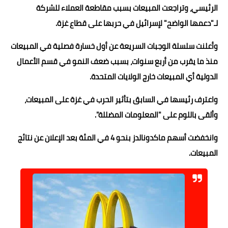
الرئيسي، وتراجعت المبيعات بسبب مقاطعة العملاء للشركة
حوادث وقضايا
لـ"دعمها الواضح" لإسرائيل في حربها على قطاع غزة.
خدمات
وأعلنت سلسلة الوجبات السريعة عن أول خسارة فصلية في المبيعات
الصحه والجمال
منذ ما يقرب من أربع سنوات، بسبب ضعف النمو في قسم الأعمال
الدولية أي المبيعات خارج الولايات المتحدة.
فن المطبخ
واعترف رئيسها في السابق بتأثير الحرب في غزة على المبيعات،
مقالات
وألقى باللوم على "المعلومات المضللة".
وانخفضت أسهم ماكدونالدز بنحو 4 في المئة بعد الإعلان عن نتائج
المبيعات.