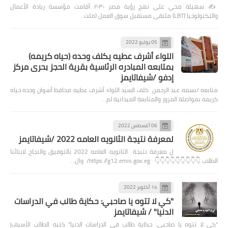
✍️ سهيلة محي على نهج رؤية مصر ٢٠٣٠ أقامت مؤسسة ريادة الأعمال
والتكنولوجيا (LBT) ملتقى مستقبل سوق العمل (ملت…
05 يوليو 2022
اللواء أشرف عطيه يكلف وحده (حياه كريمه)
بمتابعه المبادره الرئاسية بقرية الحجز بحرى مركز
إدفو /شيفاتايمز
متابعه /بسمه عبد الرحمن كلف السيد اللواء أشرف عطيه محافظ أسوان وحده حياه
كريمه بمواصلة المرور والمتابعة الميدانية لم…
06 أغسطس 2022
لمعرفة نتيجة الثانويه العامه 2022 /شيفاتايمز
ل معرفة نتيجة الثانويه العامه 2022 بالتوفيق والنجاح لابنائنا
الطلاب 👇👇👇👇👇👇👇👇👇 https://g12.emis.gov.eg/ وال…
14 أكتوبر 2022
"كي لا تتوه يا صاحبي: حكاية طالب في الدراسات
الدنيا" / شيفاتايمز
"كي لا تتوه يا صاحبي: حكاية طالب في الدراسات الدنيا" كتبه الطالب الأسيف|