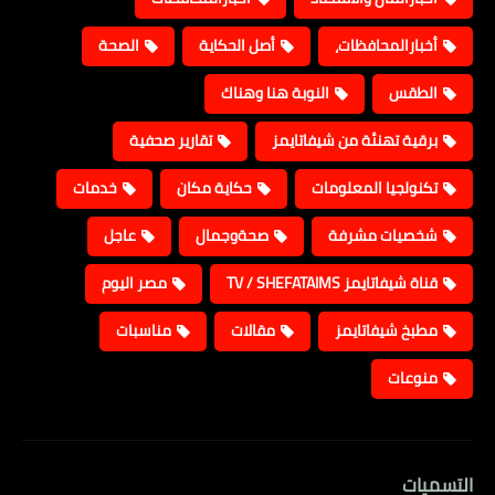
أخبارالمحافظات،
أصل الحكاية
الصحة
الطقس
النوبة هنا وهناك
برقية تهنئة من شيفاتايمز
تقارير صحفية
تكنولجيا المعلومات
حكاية مكان
خدمات
شخصيات مشرفة
صحةوجمال
عاجل
قناة شيفاتايمز TV / SHEFATAIMS
مصر اليوم
مطبخ شيفاتايمز
مقالات
مناسبات
منوعات
التسميات