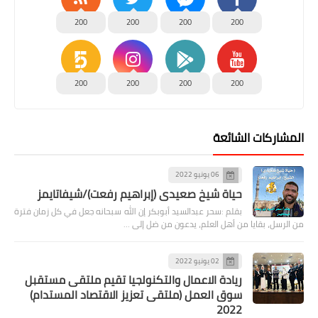
200
200
200
200
200
200
200
200
المشاركات الشائعة
06 يونيو 2022
حياة شيخ صعيدى (إبراهيم رفعت)/شيفاتايمز
بقلم :سحر عبدالسيد أبوبكر إن الله سبحانه جعل في كل زمان فترة
من الرسل، بقايا من أهل العلم، يدعون من ضل إلى …
02 يونيو 2022
ريادة الاعمال والتكنولجيا تقيم ملتقى مستقبل
سوق العمل (ملتقى تعزيز الاقتصاد المستدام)
2022