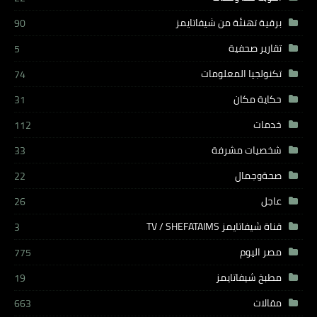
برقية تهنئة من شيفاتايمز
90
تقارير صحفية
5
تكنولجيا المعلومات
74
حكاية مكان
31
خدمات
112
شخصيات مشرفة
33
صحةوجمال
22
عاجل
26
قناة شيفاتايمز TV / SHEFATAIMS
3
مصر اليوم
775
مطبخ شيفاتايمز
19
مقالات
663