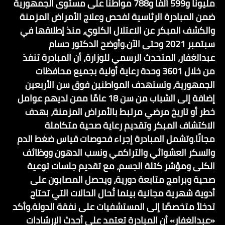
مليونًا و599 ألفًا و788 مواطنًا على مستوى الجمهورية
ضمن المبادرة الرئاسية لفحص وعلاج الأمراض المزمنة
والكشف المبكر عن الاعتلال الكلوي، منذ إطلاقها في
سبتمبر 2021 وحتى الآن.وأوضح الدكتور حسام
عبدالغفار، المتحدث الرسمي للوزارة، أن المبادرة تنفذ
من خلال 3601 وحدة رعاية أولية بجميع محافظات
الجمهورية، وتستهدف المواطنين فوق سن الأربعين
إضافة إلى الشباب من سن 18 عامًا ممن لديهم عوامل
خطر أو تاريخ مرضي مرتبط بالأمراض المزمنة، بهدف
الاكتشاف المبكر وتقديم رعاية صحية متكاملة
مجانًا.وتشمل المبادرة إجراء فحوصات قياس ضغط الدم
والسكر العشوائي والتراكمي ونسب الدهون ووظائف
الكلى ومؤشر كتلة الجسم، مع تقديم جلسات توعية
صحية وبرامج متابعة دورية، ويحصل المصابون على
أدوية شهرية مجانية بينما تُحال الحالات التي تحتاج
تدخلاً متخصصًا إلى المستشفيات على نفقة الدولة.وأكد
«عبدالغفار» أن المبادرة تعتمد على أحدث الإرشادات