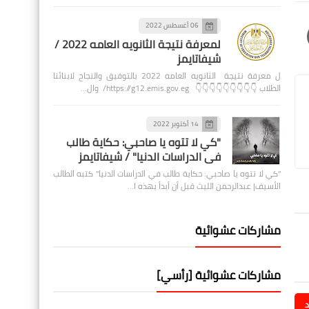
06 أغسطس 2022
لمعرفة نتيجة الثانويه العامه 2022 /
شيفاتايمز
ل معرفة نتيجة الثانويه العامه 2022 بالتوفيق والنجاح لابنائنا
الطلاب 👇👇👇👇👇👇👇👇👇 https://g12.emis.gov.eg/ وال…
14 أكتوبر 2022
"كي لا تتوه يا صاحبي: حكاية طالب
في الدراسات الدنيا" / شيفاتايمز
"كي لا تتوه يا صاحبي: حكاية طالب في الدراسات الدنيا" كتبه الطالب
الأسيف| عبدالرحمن الليث قبل أن أبدأ بهذه ا…
مشاركات عشوائية
مشاركات عشوائية [رأسي]
د