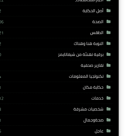
22
أصل الحكاية
2
الصحة
06
الطقس
21
النوبة هنا وهناك
2
برقية تهنئة من شيفاتايمز
0
تقارير صحفية
تكنولجيا المعلومات
4
حكاية مكان
1
خدمات
12
شخصيات مشرفة
3
صحةوجمال
1
عاجل
6