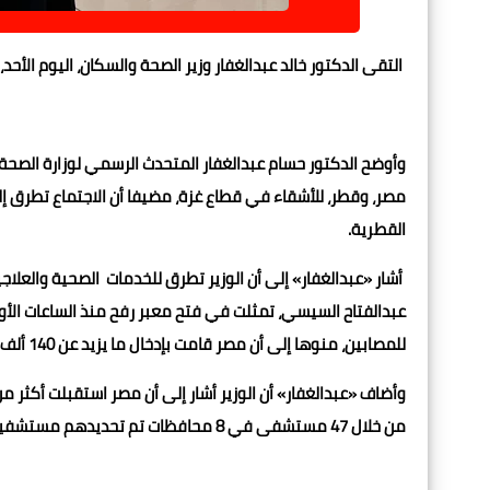
التقى الدكتور خالد عبدالغفار وزير الصحة والسكان، اليوم الأحد
وأوضح الدكتور حسام عبدالغفار المتحدث الرسمي لوزارة الصحة و
مصر، وقطر، للأشقاء في قطاع غزة، مضيفا أن الاجتماع تطرق
القطرية.
أشار «عبدالغفار» إلى أن الوزير تطرق للخدمات الصحية والعلاج
عبدالفتاح السيسي، تمثلت في فتح معبر رفح منذ الساعات الأول
للمصابين، منوها إلى أن مصر قامت بإدخال ما يزيد عن 140 ألف طن من المساعدات، محملة على ما يقرب من 9500 شاحنة.
من خلال 47 مستشفى في 8 محافظات تم تحديدهم مستشفيات إحالة للأشقاء الفلسطينيين.