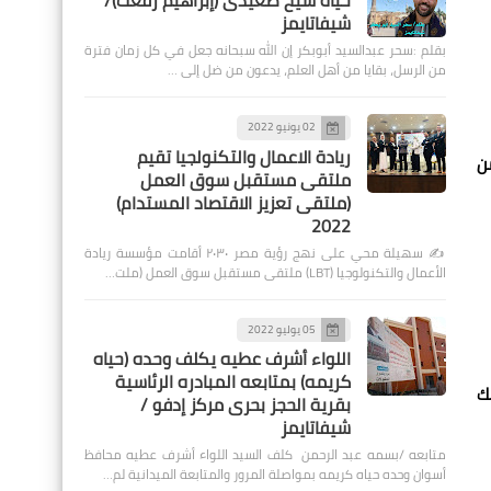
حياة شيخ صعيدى (إبراهيم رفعت)/
شيفاتايمز
بقلم :سحر عبدالسيد أبوبكر إن الله سبحانه جعل في كل زمان فترة
من الرسل، بقايا من أهل العلم، يدعون من ضل إلى …
02 يونيو 2022
ريادة الاعمال والتكنولجيا تقيم
من
ملتقى مستقبل سوق العمل
(ملتقى تعزيز الاقتصاد المستدام)
2022
✍️ سهيلة محي على نهج رؤية مصر ٢٠٣٠ أقامت مؤسسة ريادة
الأعمال والتكنولوجيا (LBT) ملتقى مستقبل سوق العمل (ملت…
05 يوليو 2022
اللواء أشرف عطيه يكلف وحده (حياه
كريمه) بمتابعه المبادره الرئاسية
ة، وذلك
بقرية الحجز بحرى مركز إدفو /
شيفاتايمز
متابعه /بسمه عبد الرحمن كلف السيد اللواء أشرف عطيه محافظ
أسوان وحده حياه كريمه بمواصلة المرور والمتابعة الميدانية لم…