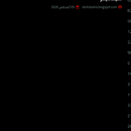
6
shefataims.blogspot.com
05 أغسطس 2026
8
5
1
2
9
5
7
3
1
3
2
2