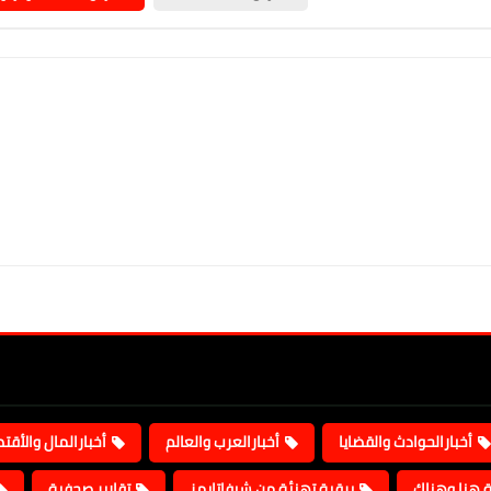
أخبارالحوادث والقضايا
أخبارالعرب والعالم
أخبارالمال والأقت
ة هنا وهناك
برقية تهنئة من شيفاتايمز
تقارير صحفية