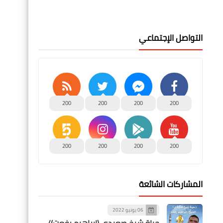
التواصل الإجتماعي
200
200
200
200
200
200
200
200
المشاركات الشائعة
06 يونيو 2022