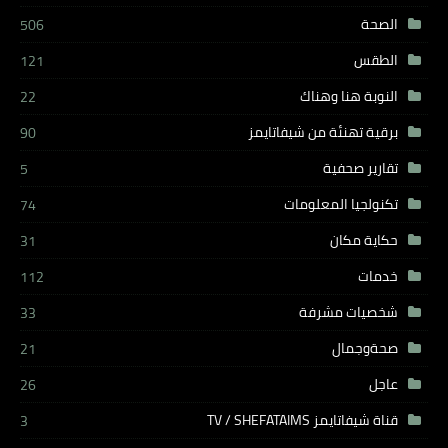
الصحة
506
الطقس
121
النوبة هنا وهناك
22
برقية تهنئة من شيفاتايمز
90
تقارير صحفية
5
تكنولجيا المعلومات
74
حكاية مكان
31
خدمات
112
شخصيات مشرفة
33
صحةوجمال
21
عاجل
26
قناة شيفاتايمز TV / SHEFATAIMS
3