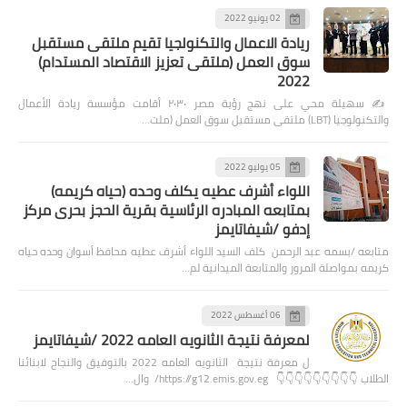
02 يونيو 2022
ريادة الاعمال والتكنولجيا تقيم ملتقى مستقبل
سوق العمل (ملتقى تعزيز الاقتصاد المستدام)
2022
✍️ سهيلة محي على نهج رؤية مصر ٢٠٣٠ أقامت مؤسسة ريادة الأعمال
والتكنولوجيا (LBT) ملتقى مستقبل سوق العمل (ملت…
05 يوليو 2022
اللواء أشرف عطيه يكلف وحده (حياه كريمه)
بمتابعه المبادره الرئاسية بقرية الحجز بحرى مركز
إدفو /شيفاتايمز
متابعه /بسمه عبد الرحمن كلف السيد اللواء أشرف عطيه محافظ أسوان وحده حياه
كريمه بمواصلة المرور والمتابعة الميدانية لم…
06 أغسطس 2022
لمعرفة نتيجة الثانويه العامه 2022 /شيفاتايمز
ل معرفة نتيجة الثانويه العامه 2022 بالتوفيق والنجاح لابنائنا
الطلاب 👇👇👇👇👇👇👇👇👇 https://g12.emis.gov.eg/ وال…