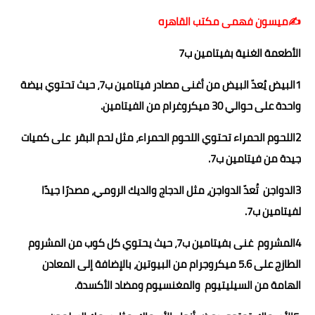
حوادث وقضايا
✍️ميسون فهمى مكتب القاهره
خدمات
الأطعمة الغنية بفيتامين ب7
الصحه والجمال
1البيض يُعدّ البيض من أغنى مصادر فيتامين ب7، حيث تحتوي بيضة
واحدة على حوالي 30 ميكروغرام من الفيتامين.
فن المطبخ
2اللحوم الحمراء تحتوي اللحوم الحمراء، مثل لحم البقر على كميات
مقالات
جيدة من فيتامين ب7.
3الدواجن تُعدّ الدواجن، مثل الدجاج والديك الرومي، مصدرًا جيدًا
لفيتامين ب7.
4المشروم غنى بفيتامين ب7، حيث يحتوي كل كوب من المشروم
الطازج على 5.6 ميكروجرام من البيوتين، بالإضافة إلى المعادن
الهامة من السيليتيوم والمغنسيوم ومضاد الأكسدة.