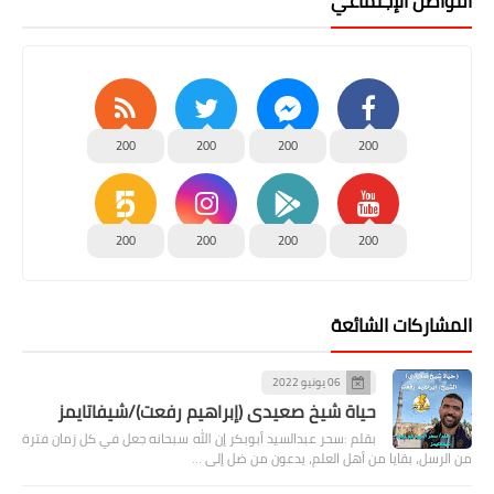
التواصل الإجتماعي
200
200
200
200
200
200
200
200
المشاركات الشائعة
06 يونيو 2022
حياة شيخ صعيدى (إبراهيم رفعت)/شيفاتايمز
بقلم :سحر عبدالسيد أبوبكر إن الله سبحانه جعل في كل زمان فترة
من الرسل، بقايا من أهل العلم، يدعون من ضل إلى …