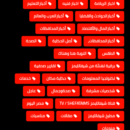
اخبار الرياضة
اخبار فنيه
أخبارالتعليم
أخبارالحوادث والقضايا
أخبارالعرب والعالم
أخبارالمال والأقتصاد
أخبارالمحافظات
أخبارالمحافظات،
أصل الحكاية
الصحة
الطقس
النوبة هنا وهناك
برقية تهنئة من شيفاتايمز
تقارير صحفية
تكنولجيا المعلومات
حكاية مكان
خدمات
شخصيات مشرفة
صحةوجمال
عاجل
قناة شيفاتايمز TV / SHEFATAIMS
مصر اليوم
مطبخ شيفاتايمز
مقالات
مناسبات
منوعات