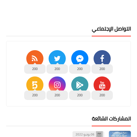
التواصل الإجتماعي
200
200
200
200
200
200
200
200
المشاركات الشائعة
06 يونيو 2022