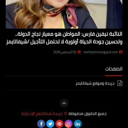
النائبة نيفين فارس: المواطن هو معيار نجاح الدولة..
وتحسين جودة الحياة أولوية لا تحتمل التأجيل /شيفاتايمز
shefataims.blogspot.com
05 أغسطس 2026
الصفحات
جريدة وموقع شيفاتايمز
جميع الحقوق محفوظة
جريدة شيفاتايمز الإخباريّة
©