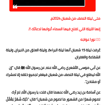
حوادث وقضايا
خدمات
متى ليلة النصف من شعبان 2024م.
الصحه والجمال
إنها الليلة التي تفتح فيها السماء أبوابها لدعائك !!.
فن المطبخ
✍🏻 نورا عواجه
مقالات
عُرفت ليلة 15 شعبان أنها ليلة البراءة، وليلة العتق من النيران، وليلة
الشفاعة والغفران.
عن أبي موسى الأشعري رضي الله عنه، عن رسول الله ﷺ قال: "إن
الله ليطلع في ليلة النصف من شعبان فيغفر لجميع خلقه إلا لمشرك
أو مشاحن".
عن أسامة بن زيد رضي الله عنهما قال: قلت: يا رسول الله، لم أرك
تصوم شهرًا من الشهور ما تصوم من شعبان؟ قال: "ذَلِكَ شَهْرٌ يَغْفُلُ