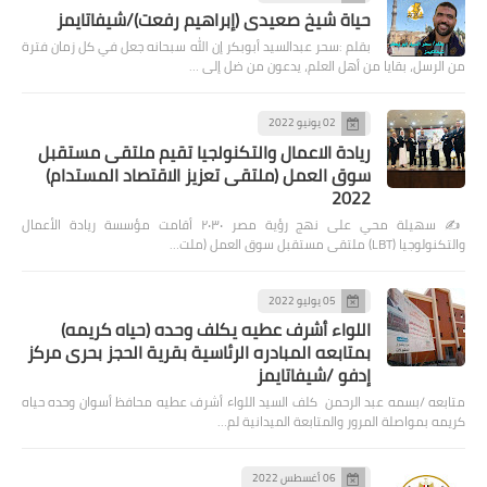
حياة شيخ صعيدى (إبراهيم رفعت)/شيفاتايمز
بقلم :سحر عبدالسيد أبوبكر إن الله سبحانه جعل في كل زمان فترة
من الرسل، بقايا من أهل العلم، يدعون من ضل إلى …
02 يونيو 2022
ريادة الاعمال والتكنولجيا تقيم ملتقى مستقبل
سوق العمل (ملتقى تعزيز الاقتصاد المستدام)
2022
✍️ سهيلة محي على نهج رؤية مصر ٢٠٣٠ أقامت مؤسسة ريادة الأعمال
والتكنولوجيا (LBT) ملتقى مستقبل سوق العمل (ملت…
05 يوليو 2022
اللواء أشرف عطيه يكلف وحده (حياه كريمه)
بمتابعه المبادره الرئاسية بقرية الحجز بحرى مركز
إدفو /شيفاتايمز
متابعه /بسمه عبد الرحمن كلف السيد اللواء أشرف عطيه محافظ أسوان وحده حياه
كريمه بمواصلة المرور والمتابعة الميدانية لم…
06 أغسطس 2022