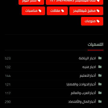
قناة شيفاتايمز TV / SHEFATAIMS
مصر اليوم
مطبخ شيفاتايمز
مقالات
مناسبات
منوعات
التسميات
اخبار الرياضة
523
اخبار فنيه
132
أخبارالتعليم
144
أخبارالحوادث والقضايا
121
أخبارالعرب والعالم
117
أخبارالمال والأقتصاد
290