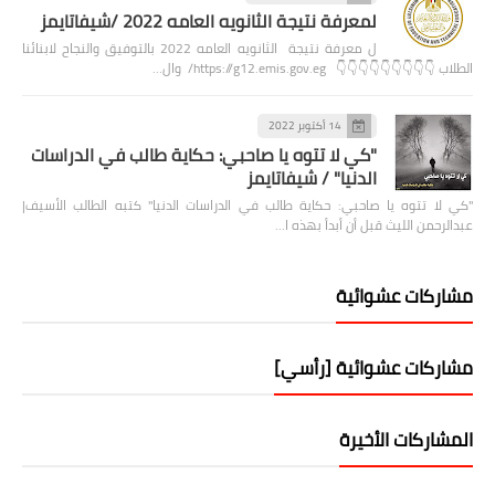
لمعرفة نتيجة الثانويه العامه 2022 /شيفاتايمز
ل معرفة نتيجة الثانويه العامه 2022 بالتوفيق والنجاح لابنائنا
الطلاب 👇👇👇👇👇👇👇👇👇 https://g12.emis.gov.eg/ وال…
14 أكتوبر 2022
"كي لا تتوه يا صاحبي: حكاية طالب في الدراسات
الدنيا" / شيفاتايمز
"كي لا تتوه يا صاحبي: حكاية طالب في الدراسات الدنيا" كتبه الطالب الأسيف|
عبدالرحمن الليث قبل أن أبدأ بهذه ا…
مشاركات عشوائية
مشاركات عشوائية [رأسي]
المشاركات الأخيرة