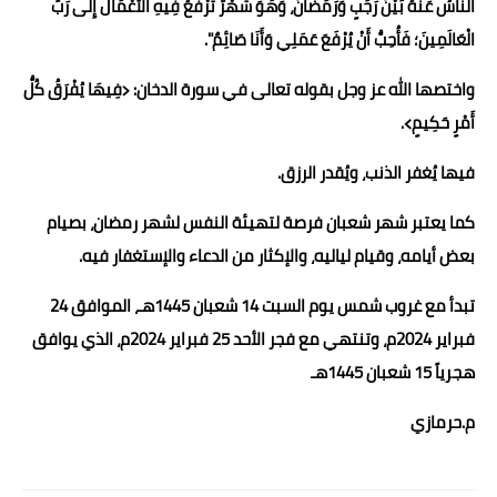
النَّاسُ عَنْهُ بَيْنَ رَجَبٍ وَرَمَضَانَ، وَهُوَ شَهْرٌ تُرْفَعُ فِيهِ الْأَعْمَالُ إِلَى رَبِّ
الْعَالَمِينَ؛ فَأُحِبُّ أَنْ يُرْفَعَ عَمَلِي وَأَنَا صَائِمٌ".
واختصها الله عز وجل بقوله تعالى في سورة الدخان: ﴿فِيهَا يُفْرَقُ كُلُّ
أَمْرٍ حَكِيمٍ﴾.
فيها يُغفر الذنب، ويُقدر الرزق.
كما يعتبر شهر شعبان فرصة لتهيئة النفس لشهر رمضان، بصيام
بعض أيامه، وقيام لياليه، والإكثار من الدعاء والإستغفار فيه.
تبدأ مع غروب شمس يوم السبت 14 شعبان 1445هـ، الموافق 24
فبراير 2024م، وتنتهي مع فجر الأحد 25 فبراير 2024م، الذي يوافق
هجرياً 15 شعبان 1445هـ
م.حرمازي