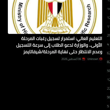
1
1
1
1
2
التعليم العالي: استمرار تسجيل رغبات المرحلة
الأولى.. والوزارة تدعو الطلاب إلى سرعة التسجيل
4
وعدم الانتظار حتى نهاية المرحلة/شيفاتايمز
6
Unknown
06 أغسطس 2026
8
5
1
2
9
5