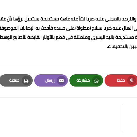
 والترصد بالمجنى عليه ضربا نشأ عنه عاهة مستديمة يستحيل برؤها بأن عقد
ى انهال عليه ضربا بسلاح (مطواة) على جسده فأحدث به الإصابات الموصوفة
 مستديمة باليد اليسرى ومتمثلة فى قطع بالأوتار القابضة للأصابع الوس
حفظ
مشاركة
إرسال
طباعة
Print
Email
Whatsapp
Pinterest