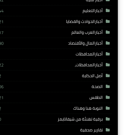
32
أخبارالتعليم
44
أخبارالحوادث والقضايا
21
أخبارالعرب والعالم
17
أخبارالمال والأقتصاد
90
أخبارالمحافظات
أخبارالمحافظات،
22
أصل الحكاية
2
الصحة
06
الطقس
21
النوبة هنا وهناك
2
برقية تهنئة من شيفاتايمز
0
تقارير صحفية