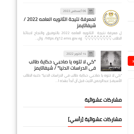
06 أغسطس 2022
لمعرفة نتيجة الثانويه العامه 2022 /
شيفاتايمز
ل معرفة نتيجة الثانويه العامه 2022 بالتوفيق والنجاح لابنائنا
الطلاب 👇👇👇👇👇👇👇👇👇 https://g12.emis.gov.eg/ وال…
14 أكتوبر 2022
"كي لا تتوه يا صاحبي: حكاية طالب
د
في الدراسات الدنيا" / شيفاتايمز
"كي لا تتوه يا صاحبي: حكاية طالب في الدراسات الدنيا" كتبه الطالب
الأسيف| عبدالرحمن الليث قبل أن أبدأ بهذه ا…
مشاركات عشوائية
مشاركات عشوائية [رأسي]