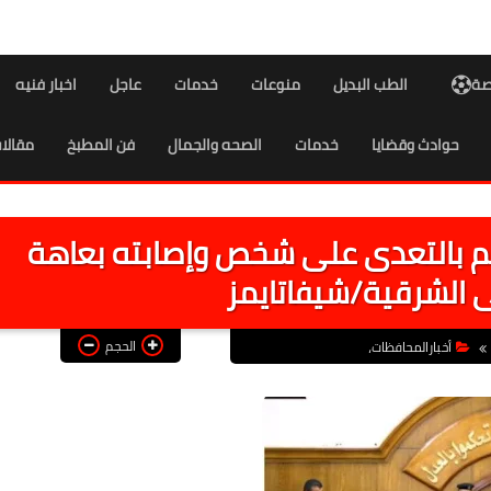
اصة
الطب البديل
منوعات
خدمات
عاجل
اخبار فنيه
حوادث وقضايا
خدمات
الصحه والجمال
فن المطبخ
مقالا
ات للمتهم بالتعدى على شخص وإصابته بعاهة
الشرقية/شيفاتايمز
الحجم
أخبارالمحافظات،