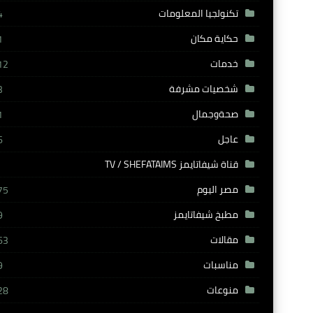
تكنولجيا المعلومات
4
حكاية مكان
1
خدمات
12
شخصيات مشرفة
3
صحةوجمال
1
عاجل
6
قناة شيفاتايمز TV / SHEFATAIMS
مصر اليوم
75
مطبخ شيفاتايمز
9
مقالات
63
مناسبات
9
منوعات
28