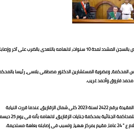
عاقبت محكمة جنايات الزقازيق بمحافظة الشرقية، اليوم، شخص بالسجن المشدد لمدة 10 سنوات، لاتهامه بالتعدى بالضرب على آخر وإص
ئيس المحكمة، وعضوية المستشارين الدكتور مصطفى بلاسى، رئيسا بالمحكم
 محمد فاروق وأحمد غريب.
تعود أحداث القضية رقم 18161 لسنة 2023 جنايات مركز ههيا، المقيدة برقم 2422 لسنة 2023 كلى شمال الزقازيق، عندما قررت النيابة
العامة إحالة المتهم "أمين م ن أ" 39 عامل مقيم بمركز ههيا، للمحاكمة الجنائية بمحكمة جنايات الز