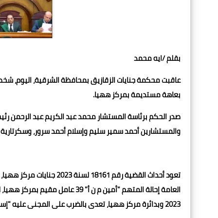
بقلم /ايه محمد
بعاهة مستديمة بمركز ههيا.
صدر الحكم برئاسة المستشار محمد عبد الكريم عبد الرحمن ر
والمستشارين أحمد سمير سليم وإسلام أحمد سرور، وسكرتارية
2023 وبدائرة مركز ههيا، تعدى بالضرب على المجنى عليه "إسلام ع " 24 عاما، مقيم بمركز ههيا، وتسبب فى إصابته بعاهة مستديمة.