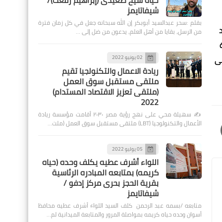
حياة شيخ صعيدى (إبراهيم رفعت)/
شيفاتايمز
بقلم :سحر عبدالسيد أبوبكر إن الله سبحانه جعل في كل زمان فترة
من الرسل، بقايا من أهل العلم، يدعون من ضل إلى …
02 يونيو 2022
طى
ريادة الاعمال والتكنولجيا تقيم
ملتقى مستقبل سوق العمل
(ملتقى تعزيز الاقتصاد المستدام)
2022
✍️ سهيلة محي على نهج رؤية مصر ٢٠٣٠ أقامت مؤسسة ريادة
الأعمال والتكنولوجيا (LBT) ملتقى مستقبل سوق العمل (ملت…
05 يوليو 2022
اللواء أشرف عطيه يكلف وحده (حياه
كريمه) بمتابعه المبادره الرئاسية
بقرية الحجز بحرى مركز إدفو /
شيفاتايمز
متابعه /بسمه عبد الرحمن كلف السيد اللواء أشرف عطيه محافظ
أسوان وحده حياه كريمه بمواصلة المرور والمتابعة الميدانية لم…