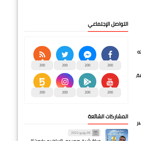
التواصل الإجتماعي
ابته
200
200
200
200
ة،
200
200
200
200
المشاركات الشائعة
قازيق، لاتهامه بأنه فى يوم 25 ديسمبر
06 يونيو 2022