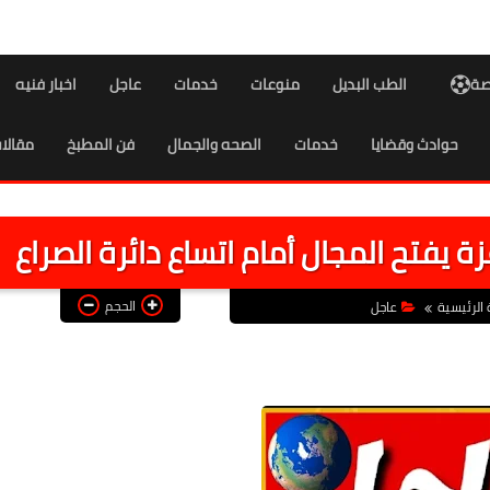
اصة
الطب البديل
منوعات
خدمات
عاجل
اخبار فنيه
حوادث وقضايا
خدمات
الصحه والجمال
فن المطبخ
مقالا
 يفتح المجال أمام اتساع دائرة الصراع
الحجم
الرئيسية
عاجل