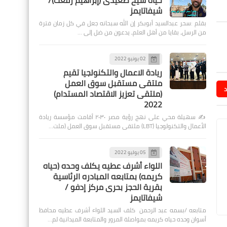
حياة شيخ صعيدى (إبراهيم رفعت)/
شيفاتايمز
بقلم :سحر عبدالسيد أبوبكر إن الله سبحانه جعل في كل زمان فترة
من الرسل، بقايا من أهل العلم، يدعون من ضل إلى …
02 يونيو 2022
ريادة الاعمال والتكنولجيا تقيم
ملتقى مستقبل سوق العمل
د
(ملتقى تعزيز الاقتصاد المستدام)
2022
✍️ سهيلة محي على نهج رؤية مصر ٢٠٣٠ أقامت مؤسسة ريادة
الأعمال والتكنولوجيا (LBT) ملتقى مستقبل سوق العمل (ملت…
05 يوليو 2022
اللواء أشرف عطيه يكلف وحده (حياه
كريمه) بمتابعه المبادره الرئاسية
بقرية الحجز بحرى مركز إدفو /
شيفاتايمز
متابعه /بسمه عبد الرحمن كلف السيد اللواء أشرف عطيه محافظ
أسوان وحده حياه كريمه بمواصلة المرور والمتابعة الميدانية لم…