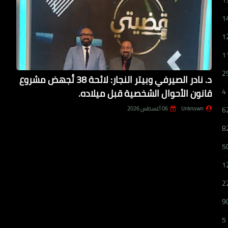
1
1
1
1
2
د. نادر الصيرفي وبيتر النجار: لائحة 38 تُجهض مشروع
قانون الأحوال الشخصية قبل ميلاده.
4
Unknown
06 أغسطس 2026
6
8
5
1
2
9
5