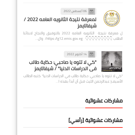
06 أغسطس 2022
لمعرفة نتيجة الثانويه العامه 2022 /
شيفاتايمز
ل معرفة نتيجة الثانويه العامه 2022 بالتوفيق والنجاح لابنائنا
الطلاب 👇👇👇👇👇👇👇👇👇 https://g12.emis.gov.eg/ وال…
14 أكتوبر 2022
"كي لا تتوه يا صاحبي: حكاية طالب
في الدراسات الدنيا" / شيفاتايمز
"كي لا تتوه يا صاحبي: حكاية طالب في الدراسات الدنيا" كتبه الطالب
الأسيف| عبدالرحمن الليث قبل أن أبدأ بهذه ا…
مشاركات عشوائية
مشاركات عشوائية [رأسي]