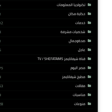
تكنولجيا المعلومات
4
حكاية مكان
1
خدمات
12
شخصيات مشرفة
3
صحةوجمال
1
عاجل
6
قناة شيفاتايمز TV / SHEFATAIMS
مصر اليوم
75
مطبخ شيفاتايمز
9
مقالات
63
مناسبات
9
منوعات
28