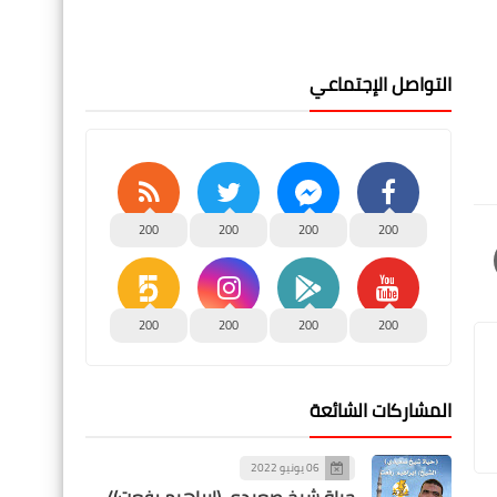
التواصل الإجتماعي
200
200
200
200
200
200
200
200
المشاركات الشائعة
06 يونيو 2022