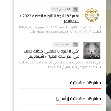
06 أغسطس 2022
لمعرفة نتيجة الثانويه العامه 2022 /
شيفاتايمز
ل معرفة نتيجة الثانويه العامه 2022 بالتوفيق والنجاح لابنائنا
الطلاب 👇👇👇👇👇👇👇👇👇 https://g12.emis.gov.eg/ وال…
14 أكتوبر 2022
"كي لا تتوه يا صاحبي: حكاية طالب
في الدراسات الدنيا" / شيفاتايمز
"كي لا تتوه يا صاحبي: حكاية طالب في الدراسات الدنيا" كتبه الطالب
الأسيف| عبدالرحمن الليث قبل أن أبدأ بهذه ا…
مشاركات عشوائية
مشاركات عشوائية [رأسي]