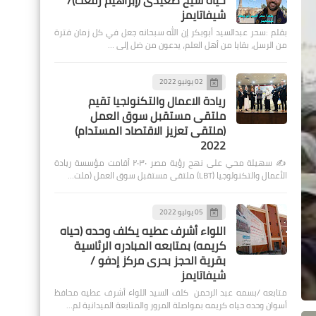
حياة شيخ صعيدى (إبراهيم رفعت)/
شيفاتايمز
بقلم :سحر عبدالسيد أبوبكر إن الله سبحانه جعل في كل زمان فترة
من الرسل، بقايا من أهل العلم، يدعون من ضل إلى …
02 يونيو 2022
ريادة الاعمال والتكنولجيا تقيم
ملتقى مستقبل سوق العمل
(ملتقى تعزيز الاقتصاد المستدام)
2022
✍️ سهيلة محي على نهج رؤية مصر ٢٠٣٠ أقامت مؤسسة ريادة
الأعمال والتكنولوجيا (LBT) ملتقى مستقبل سوق العمل (ملت…
05 يوليو 2022
اللواء أشرف عطيه يكلف وحده (حياه
كريمه) بمتابعه المبادره الرئاسية
بقرية الحجز بحرى مركز إدفو /
شيفاتايمز
متابعه /بسمه عبد الرحمن كلف السيد اللواء أشرف عطيه محافظ
أسوان وحده حياه كريمه بمواصلة المرور والمتابعة الميدانية لم…