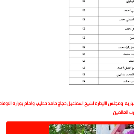
بارية ومجلس االإدارة لشيخ اسماعيل حجاج حامد خطيب وامام بوزارة الاوقات
رب العالمين