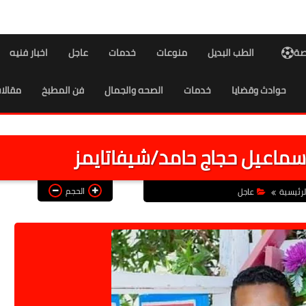
اصة
الطب البديل
منوعات
خدمات
عاجل
اخبار فنيه
حوادث وقضايا
خدمات
الصحه والجمال
فن المطبخ
مقالا
سماعيل حجاج حامد/شيفاتايمز
الحجم
لرئيسية
عاجل