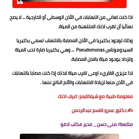
اذا كنت تعاني من التهابات في الأذن الوسطى أو الخارجية ... لا يصح
نهائيا أن تقرب اذنك الملتهبة من المياة.
وذلك لوجود بكتيريا في الأذن المصابة بالالتهاب تسمي بكتيريا
السيدوموناس Pseudomonas ... وهي بكتيريا ضارة تحب المياة
وتزداد بوجود مياة بالاذن المصابة.
لذا عزيزي القاريء اوعى تقرب مياة لاذنك إذا كنت مصابا بالتهابات
في الأذن منعا لزيادة الالتهابات والألم الناتج عنها .
معلومة طبية مع شيفاتايمز: اعرف اذنك
✍️ دكتور عمرو قاسم عبدالرحمن
متابعة/ منى حسن _ مدير مكتب ادفو