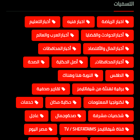
التسميات
اخبار الرياضة
اخبار فنيه
أخبارالتعليم
أخبارالحوادث والقضايا
أخبارالعرب والعالم
أخبارالمال والأقتصاد
أخبارالمحافظات
أخبارالمحافظات،
أصل الحكاية
الصحة
الطقس
النوبة هنا وهناك
برقية تهنئة من شيفاتايمز
تقارير صحفية
تكنولجيا المعلومات
حكاية مكان
خدمات
شخصيات مشرفة
صحةوجمال
عاجل
قناة شيفاتايمز TV / SHEFATAIMS
مصر اليوم