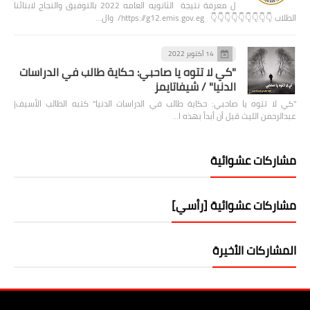
ل معرفة نتيجة الثانويه العامه 2022 بالتوفيق والنجاح لابنائنا
الطلاب 👇👇👇👇👇👇👇👇👇 https://g12.emis.gov.eg/ وال…
14 أكتوبر 2022
"كي لا تتوه يا صاحبي: حكاية طالب في الدراسات
الدنيا" / شيفاتايمز
"كي لا تتوه يا صاحبي: حكاية طالب في الدراسات الدنيا" كتبه الطالب الأسيف|
عبدالرحمن الليث قبل أن أبدأ بهذه ا…
مشاركات عشوائية
مشاركات عشوائية [رأسي]
المشاركات الأخيرة