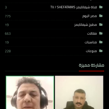
قناة شيفاتايمز TV / SHEFATAIMS
3
مصر اليوم
775
مطبخ شيفاتايمز
19
مقالات
663
مناسبات
19
منوعات
228
مشاركة مميزة