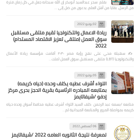
بقلم :سحر عبدالسيد أبوبكر إن الله سبحانه جعل في كل زمان فترة
من الرسل، بقايا من أهل العلم، يدعون من ضل إلى …
02 يونيو 2022
ريادة الاعمال والتكنولجيا تقيم ملتقى مستقبل
سوق العمل (ملتقى تعزيز الاقتصاد المستدام)
2022
✍️ سهيلة محي على نهج رؤية مصر ٢٠٣٠ أقامت مؤسسة ريادة الأعمال
والتكنولوجيا (LBT) ملتقى مستقبل سوق العمل (ملت…
05 يوليو 2022
اللواء أشرف عطيه يكلف وحده (حياه كريمه)
بمتابعه المبادره الرئاسية بقرية الحجز بحرى مركز
إدفو /شيفاتايمز
متابعه /بسمه عبد الرحمن كلف السيد اللواء أشرف عطيه محافظ أسوان وحده حياه
كريمه بمواصلة المرور والمتابعة الميدانية لم…
06 أغسطس 2022
لمعرفة نتيجة الثانويه العامه 2022 /شيفاتايمز