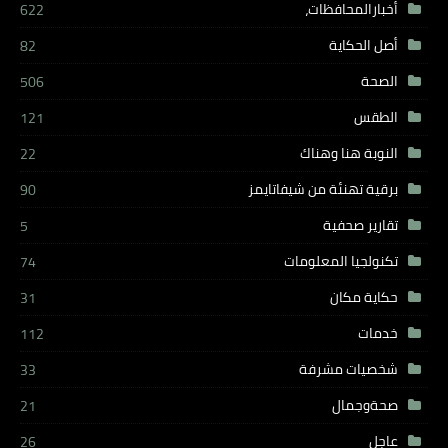
أخبارالمحافظات،
622
أصل الحكاية
82
الصحة
506
الطقس
121
النوبة هنا وهناك
22
برقية تهنئة من شيفاتايمز
90
تقارير صحفية
5
تكنولجيا المعلومات
74
حكاية مكان
31
خدمات
112
شخصيات مشرفة
33
صحةوجمال
21
عاجل
26