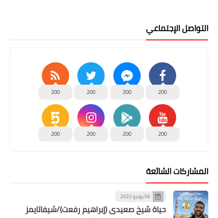
التواصل الإجتماعي
200
200
200
200
200
200
200
200
المشاركات الشائعة
06 يونيو 2022
حياة شيخ صعيدى (إبراهيم رفعت)/شيفاتايمز