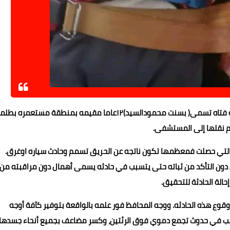
سقط اليوم بمحافظة أسوان بأحدى القرى عمود اناره على وجه فتاه تسمى( بسنت محمودالسيد)١٢عاما مقيمه بمنطقة مستعمر
تم نقلها إلى المستشفى.
ث التي حصلت فمعظمها تكون ناتجه عن الحريق تسمم وحادث سياره اوغرق.
ق دون التأكد من ثباته حتى يتسبب في حادثه يسمى أهمال دون مراقبته من
الة الحادثة للتحقيق.
ع هذه الحادثه. ووجه المحافظ فور علمه بالواقعة بتوفير كآفة أوجه
ا تسبب في حدوث تجمع دموي فوق الرئتين، وكسر مضاعف بجميع أنحاء جسدها