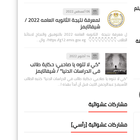
تم
06 أغسطس 2022
لمعرفة نتيجة الثانويه العامه 2022 /
شيفاتايمز
ل معرفة نتيجة الثانويه العامه 2022 بالتوفيق والنجاح لابنائنا
الطلاب 👇👇👇👇👇👇👇👇👇 https://g12.emis.gov.eg/ وال…
نة
14 أكتوبر 2022
"كي لا تتوه يا صاحبي: حكاية طالب
في الدراسات الدنيا" / شيفاتايمز
"كي لا تتوه يا صاحبي: حكاية طالب في الدراسات الدنيا" كتبه الطالب
الأسيف| عبدالرحمن الليث قبل أن أبدأ بهذه ا…
مشاركات عشوائية
مشاركات عشوائية [رأسي]