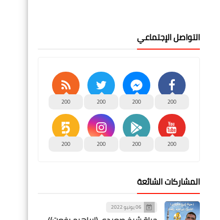
التواصل الإجتماعي
200
200
200
200
200
200
200
200
المشاركات الشائعة
06 يونيو 2022