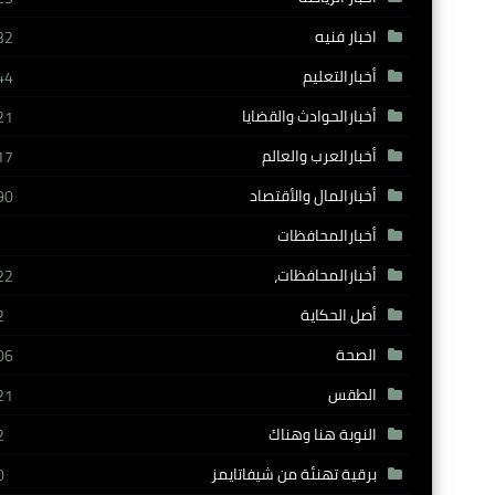
اخبار فنيه
32
أخبارالتعليم
44
أخبارالحوادث والقضايا
21
أخبارالعرب والعالم
17
أخبارالمال والأقتصاد
90
أخبارالمحافظات
أخبارالمحافظات،
22
أصل الحكاية
2
الصحة
06
الطقس
21
النوبة هنا وهناك
2
برقية تهنئة من شيفاتايمز
0