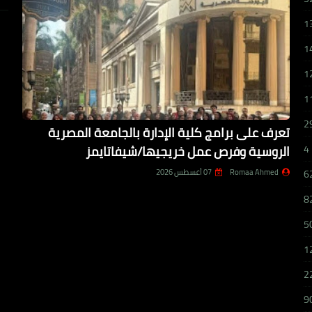
1
1
1
1
2
تعرف على برامج كلية الإدارة بالجامعة المصرية
الروسية وفرص عمل خريجيها/شيفاتايمز
4
Romaa Ahmed
07 أغسطس 2026
6
8
5
1
2
9