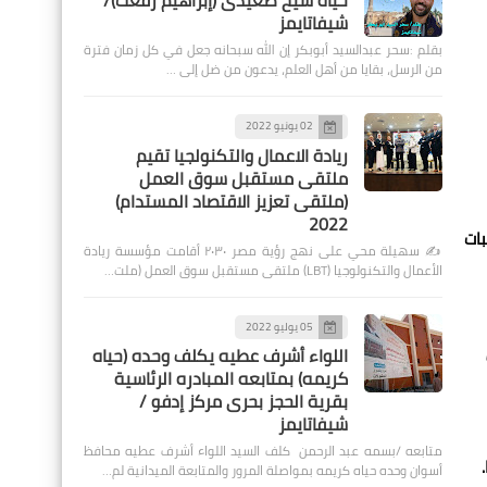
حياة شيخ صعيدى (إبراهيم رفعت)/
شيفاتايمز
بقلم :سحر عبدالسيد أبوبكر إن الله سبحانه جعل في كل زمان فترة
من الرسل، بقايا من أهل العلم، يدعون من ضل إلى …
02 يونيو 2022
ريادة الاعمال والتكنولجيا تقيم
ملتقى مستقبل سوق العمل
(ملتقى تعزيز الاقتصاد المستدام)
2022
ه بطلمبات
✍️ سهيلة محي على نهج رؤية مصر ٢٠٣٠ أقامت مؤسسة ريادة
الأعمال والتكنولوجيا (LBT) ملتقى مستقبل سوق العمل (ملت…
05 يوليو 2022
اللواء أشرف عطيه يكلف وحده (حياه
كريمه) بمتابعه المبادره الرئاسية
بقرية الحجز بحرى مركز إدفو /
شيفاتايمز
متابعه /بسمه عبد الرحمن كلف السيد اللواء أشرف عطيه محافظ
.
أسوان وحده حياه كريمه بمواصلة المرور والمتابعة الميدانية لم…