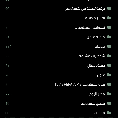
برقية تهنئة من شيفاتايمز
90
تقارير صحفية
5
تكنولجيا المعلومات
74
حكاية مكان
31
خدمات
112
شخصيات مشرفة
33
صحةوجمال
21
عاجل
26
قناة شيفاتايمز TV / SHEFATAIMS
3
مصر اليوم
775
مطبخ شيفاتايمز
19
مقالات
663