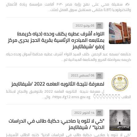
✍️ سهيلة محي على نهج رؤية مصر ٢٠٣٠ أقامت مؤسسة ريادة الأعمال
والتكنولوجيا (LBT) ملتقى مستقبل سوق العمل (ملت…
05 يوليو 2022
اللواء أشرف عطيه يكلف وحده (حياه كريمه)
بمتابعه المبادره الرئاسية بقرية الحجز بحرى مركز
إدفو /شيفاتايمز
متابعه /بسمه عبد الرحمن كلف السيد اللواء أشرف عطيه محافظ أسوان وحده حياه
كريمه بمواصلة المرور والمتابعة الميدانية لم…
06 أغسطس 2022
لمعرفة نتيجة الثانويه العامه 2022 /شيفاتايمز
ل معرفة نتيجة الثانويه العامه 2022 بالتوفيق والنجاح لابنائنا
الطلاب 👇👇👇👇👇👇👇👇👇 https://g12.emis.gov.eg/ وال…
14 أكتوبر 2022
"كي لا تتوه يا صاحبي: حكاية طالب في الدراسات
الدنيا" / شيفاتايمز
"كي لا تتوه يا صاحبي: حكاية طالب في الدراسات الدنيا" كتبه الطالب الأسيف|