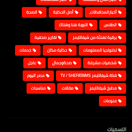
أخبارالمحافظات،
أصل الحكاية
الصحة
الطقس
النوبة هنا وهناك
برقية تهنئة من شيفاتايمز
تقارير صحفية
تكنولجيا المعلومات
حكاية مكان
خدمات
شخصيات مشرفة
صحةوجمال
عاجل
قناة شيفاتايمز TV / SHEFATAIMS
مصر اليوم
مطبخ شيفاتايمز
مقالات
مناسبات
منوعات
التسميات