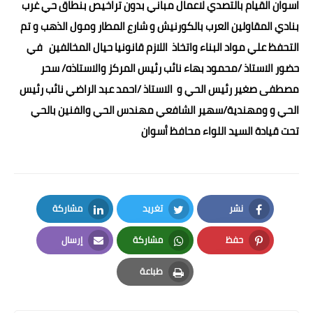
اسوان القيام بالتصدي لاعمال مباني بدون تراخيص بنطاق حي غرب
بنادي المقاولين العرب بالكورنيش و شارع المطار ومول الذهب و تم
التحفظ علي مواد البناء واتخاذ اللازم قانونيا حيال المخالفين في
حضور الاستاذ /محمود بهاء نائب رئيس المركز والاستاذه/ سحر
مصطفى صغير رئيس الحي و الاستاذ /احمد عبد الراضي نائب رئيس
الحي و ومهندية/سهير الشافعي مهندس الحي والفنين بالحي
تحت قيادة السيد اللواء محافظ أسوان
نشر
تغريد
مشاركة
LinkedIn
Twitter
Facebook
حفظ
مشاركة
إرسال
Email
Whatsapp
Pinterest
طباعة
Print