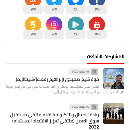
200
200
200
200
200
200
200
200
المشاركات الشائعة
06 يونيو 2022
حياة شيخ صعيدى (إبراهيم رفعت)/شيفاتايمز
بقلم :سحر عبدالسيد أبوبكر إن الله سبحانه جعل في كل زمان فترة
من الرسل، بقايا من أهل العلم، يدعون من ضل إلى …
02 يونيو 2022
ريادة الاعمال والتكنولجيا تقيم ملتقى مستقبل
سوق العمل (ملتقى تعزيز الاقتصاد المستدام)
2022