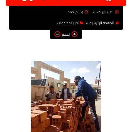
أخبار الرياصة
01 يناير 2024
وسام أحمد
الطب البديل
الصفحة الرئيسية
أخبارالمحافظات،
منوعات
الحجم
خدمات
عاجل
اخبار فنيه
التعليم
الصحه
الطقس
معلومه قانونيه
تكنولوجيا المعلومات