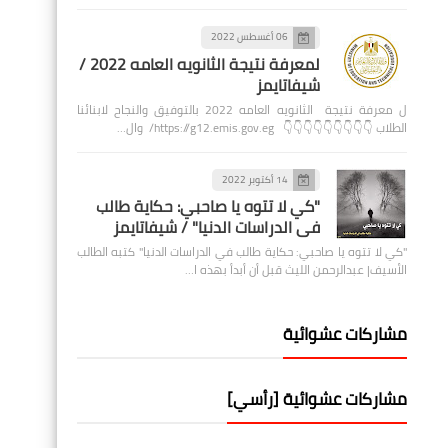
06 أغسطس 2022
لمعرفة نتيجة الثانويه العامه 2022 /
شيفاتايمز
ل معرفة نتيجة الثانويه العامه 2022 بالتوفيق والنجاح لابنائنا
الطلاب 👇👇👇👇👇👇👇👇👇 https://g12.emis.gov.eg/ وال…
14 أكتوبر 2022
"كي لا تتوه يا صاحبي: حكاية طالب
في الدراسات الدنيا" / شيفاتايمز
"كي لا تتوه يا صاحبي: حكاية طالب في الدراسات الدنيا" كتبه الطالب
الأسيف| عبدالرحمن الليث قبل أن أبدأ بهذه ا…
مشاركات عشوائية
مشاركات عشوائية [رأسي]