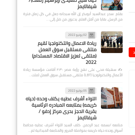
حياة شيخ صعيدى (إبراهيم رفعت)/
شيفاتايمز
بقلم :سحر عبدالسيد أبوبكر إن الله سبحانه جعل في كل زمان فترة
من الرسل، بقايا من أهل العلم، يدعون من ضل إلى …
02 يونيو 2022
ريادة الاعمال والتكنولجيا تقيم
ملتقى مستقبل سوق العمل
د
(ملتقى تعزيز الاقتصاد المستدام)
2022
✍️ سهيلة محي على نهج رؤية مصر ٢٠٣٠ أقامت مؤسسة ريادة
الأعمال والتكنولوجيا (LBT) ملتقى مستقبل سوق العمل (ملت…
05 يوليو 2022
اللواء أشرف عطيه يكلف وحده (حياه
كريمه) بمتابعه المبادره الرئاسية
بقرية الحجز بحرى مركز إدفو /
شيفاتايمز
متابعه /بسمه عبد الرحمن كلف السيد اللواء أشرف عطيه محافظ
أسوان وحده حياه كريمه بمواصلة المرور والمتابعة الميدانية لم…