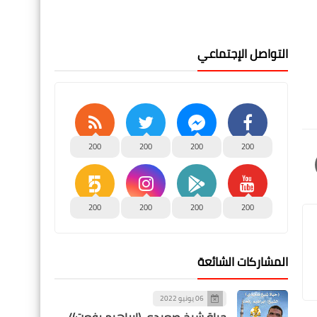
التواصل الإجتماعي
200
200
200
200
200
200
200
200
المشاركات الشائعة
06 يونيو 2022