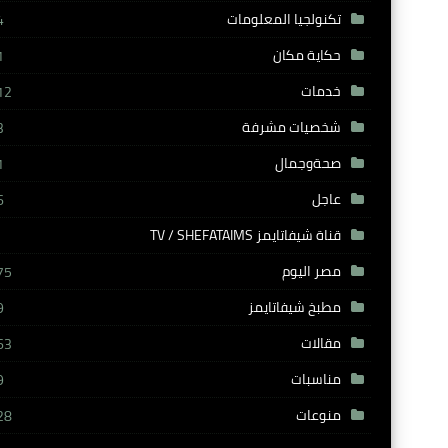
تكنولجيا المعلومات
4
حكاية مكان
1
خدمات
12
شخصيات مشرفة
3
صحةوجمال
1
عاجل
6
قناة شيفاتايمز TV / SHEFATAIMS
مصر اليوم
75
مطبخ شيفاتايمز
9
مقالات
63
مناسبات
9
منوعات
28