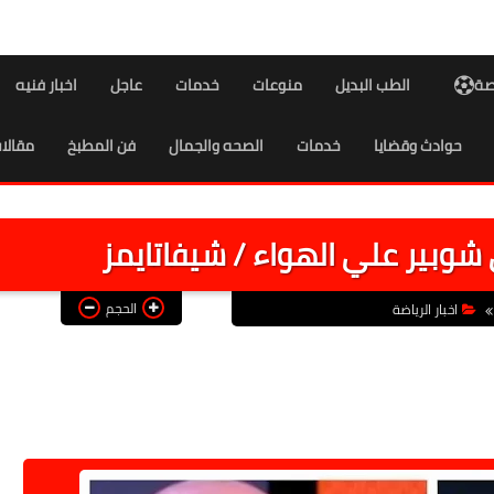
اصة
الطب البديل
منوعات
خدمات
عاجل
اخبار فنيه
حوادث وقضايا
خدمات
الصحه والجمال
فن المطبخ
مقالا
ى شوبير علي الهواء / شيفاتايمز
الحجم
اخبار الرياضة