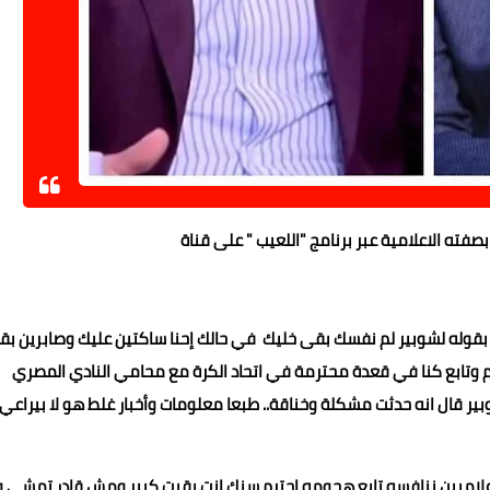
فته الاعلامية عبر برنامج "اللعيب " على قناة
 بقوله لشوبير لم نفسك بقى خليك في حالك إحنا ساكتين عليك وصابرين بقال
م وتابع كنا في قعدة محترمة في اتحاد الكرة مع محامي النادي المصري
ر قال انه حدثت مشكلة وخناقة.. طبعا معلومات وأخبار غلط هو لا بيراعي
 إعلاميين ننافسه تابع هجومه احترم سنك انت بقيت كبير ومش قادر تمشي وأ