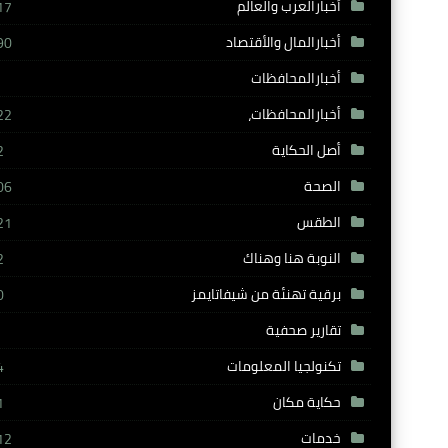
أخبارالعرب والعالم
17
أخبارالمال والأقتصاد
90
أخبارالمحافظات
أخبارالمحافظات،
22
أصل الحكاية
2
الصحة
06
الطقس
21
النوبة هنا وهناك
2
برقية تهنئة من شيفاتايمز
0
تقارير صحفية
تكنولجيا المعلومات
4
حكاية مكان
1
خدمات
12