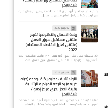
حياة شيخ صعيدى (إبراهيم رفعت)/
شيفاتايمز
بقلم :سحر عبدالسيد أبوبكر إن الله سبحانه جعل في كل زمان فترة
من الرسل، بقايا من أهل العلم، يدعون من ضل إلى …
02 يونيو 2022
ريادة الاعمال والتكنولجيا تقيم
ملتقى مستقبل سوق العمل
(ملتقى تعزيز الاقتصاد المستدام)
2022
✍️ سهيلة محي على نهج رؤية مصر ٢٠٣٠ أقامت مؤسسة ريادة
الأعمال والتكنولوجيا (LBT) ملتقى مستقبل سوق العمل (ملت…
05 يوليو 2022
نا
اللواء أشرف عطيه يكلف وحده (حياه
كريمه) بمتابعه المبادره الرئاسية
بقرية الحجز بحرى مركز إدفو /
شيفاتايمز
متابعه /بسمه عبد الرحمن كلف السيد اللواء أشرف عطيه محافظ
أسوان وحده حياه كريمه بمواصلة المرور والمتابعة الميدانية لم…
نا