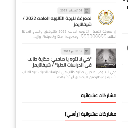
06 أغسطس 2022
لمعرفة نتيجة الثانويه العامه 2022 /
شيفاتايمز
ل معرفة نتيجة الثانويه العامه 2022 بالتوفيق والنجاح لابنائنا
الطلاب 👇👇👇👇👇👇👇👇👇 https://g12.emis.gov.eg/ وال…
14 أكتوبر 2022
"كي لا تتوه يا صاحبي: حكاية طالب
في الدراسات الدنيا" / شيفاتايمز
"كي لا تتوه يا صاحبي: حكاية طالب في الدراسات الدنيا" كتبه الطالب
الأسيف| عبدالرحمن الليث قبل أن أبدأ بهذه ا…
مشاركات عشوائية
مشاركات عشوائية [رأسي]