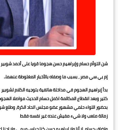
شن التوأم حسام وإبراهيم حسن هجوما قويا على أحمد شوبير بص
إم بي سي مصر ، بسبب ما وصفاه بالأخبار المغلوطة عنهما..
بدأ إبراهيم الهجوم في مداخلة هاتفية بتوجيه الكلام لشوبير
كتير وبعد انقطاع المكالمة اكمل حسام الحديث مواصلا الهجو
بحضور اللواء حلمي مشهور عضو مجلس اتحاد الكرة، وطلع شوبي
زمالة ملعب ولا شيء مفيش عنده غير نفسه فقط
واضاف حسام لا أنا ولا إبراهيم حسن كنا حراس مرمى ولا إحنا