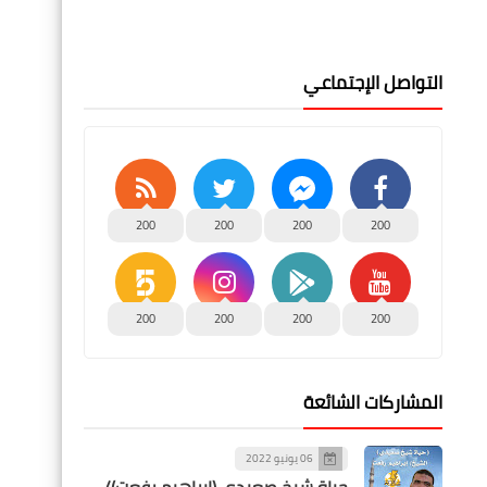
التواصل الإجتماعي
200
200
200
200
200
200
200
200
المشاركات الشائعة
06 يونيو 2022