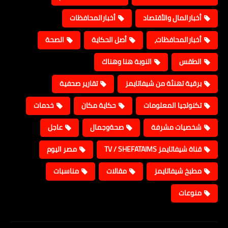
أخبارالمال والأقتصاد
أخبارالمحافظات
أخبارالمحافظات،
أصل الحكاية
الصحة
الطقس
النوبة هنا وهناك
برقية تهنئة من شيفاتايمز
تقارير صحفية
تكنولجيا المعلومات
حكاية مكان
خدمات
شخصيات مشرفة
صحةوجمال
عاجل
قناة شيفاتايمز TV / SHEFATAIMS
مصر اليوم
مطبخ شيفاتايمز
مقالات
مناسبات
منوعات