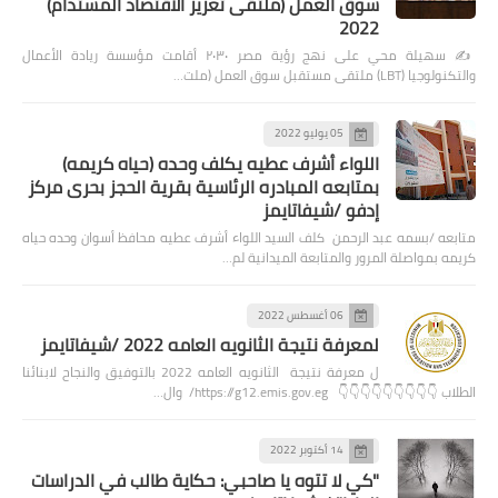
سوق العمل (ملتقى تعزيز الاقتصاد المستدام)
2022
✍️ سهيلة محي على نهج رؤية مصر ٢٠٣٠ أقامت مؤسسة ريادة الأعمال
والتكنولوجيا (LBT) ملتقى مستقبل سوق العمل (ملت…
05 يوليو 2022
اللواء أشرف عطيه يكلف وحده (حياه كريمه)
بمتابعه المبادره الرئاسية بقرية الحجز بحرى مركز
إدفو /شيفاتايمز
متابعه /بسمه عبد الرحمن كلف السيد اللواء أشرف عطيه محافظ أسوان وحده حياه
كريمه بمواصلة المرور والمتابعة الميدانية لم…
06 أغسطس 2022
لمعرفة نتيجة الثانويه العامه 2022 /شيفاتايمز
ل معرفة نتيجة الثانويه العامه 2022 بالتوفيق والنجاح لابنائنا
الطلاب 👇👇👇👇👇👇👇👇👇 https://g12.emis.gov.eg/ وال…
14 أكتوبر 2022
"كي لا تتوه يا صاحبي: حكاية طالب في الدراسات