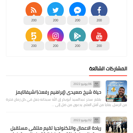
200
200
200
200
200
200
200
200
المشاركات الشائعة
06 يونيو 2022
حياة شيخ صعيدى (إبراهيم رفعت)/شيفاتايمز
بقلم :سحر عبدالسيد أبوبكر إن الله سبحانه جعل في كل زمان فترة
من الرسل، بقايا من أهل العلم، يدعون من ضل إلى …
02 يونيو 2022
ريادة الاعمال والتكنولجيا تقيم ملتقى مستقبل