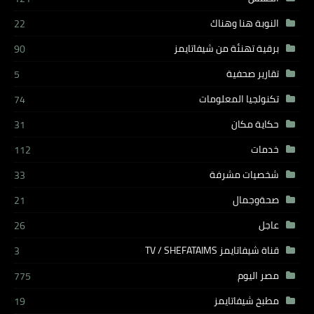
النوبة هنا وهناك
22
برقية تهنئة من شيفاتايمز
90
تقارير صحفية
5
تكنولجيا المعلومات
74
حكاية مكان
31
خدمات
112
شخصيات مشرفة
33
صحةوجمال
21
عاجل
26
قناة شيفاتايمز TV / SHEFATAIMS
3
مصر اليوم
775
مطبخ شيفاتايمز
19