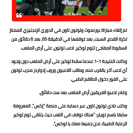
حوادث وقضايا
خدمات
تم إلغاء مباراة بورنموث ولوتون تاون في الدوري الإنجليزي الممتاز
الصحه والجمال
لكرة القدم، السبت، بعد توقفها في الدقيقة 65، بعد 6 دقائق من
فن المطبخ
السقوط المفاجئ لتوم لوكير، لاعب لوتون، على أرض الملعب.
مقالات
وكانت النتيجة 1-1 عندما سقط لوكير على أرض الملعب دون وجود
أي لاعب آخر بالقرب منه، وطالب اللاعبون وروب إدواردز مدرب لوتون
على الفور دخول الطاقم الطبي.
وغادر لاعبو الفريقين أرض الملعب بعد ست دقائق.
وكتب نادي لوتون تاون، عبر حسابه على منصة "إكس"، المعروفة
سابقا باسم تويتر: "هناك توقف في اللعب حيث يتلقى توم لوكير
الرعاية الطبية. نحن جميعا معك يا لوكس".