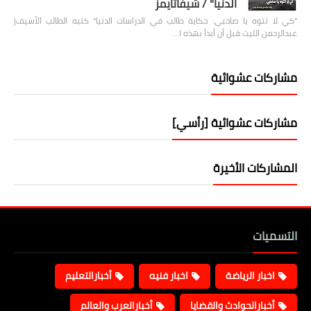
الدنيا" / شيفاتايمز
"كي لا تتوه يا صاحبي: حكاية طالب في الدراسات الدنيا" كتبه الطالب الأسيف|
عبدالرحمن الليث قبل أن أبدأ بهذه ا…
مشاركات عشوائية
مشاركات عشوائية [رأسي]
المشاركات الأخيرة
التسميات
اخبار الرياضة
اخبار فنيه
أخبارالتعليم
أخبارالحوادث والقضايا
أخبارالعرب والعالم