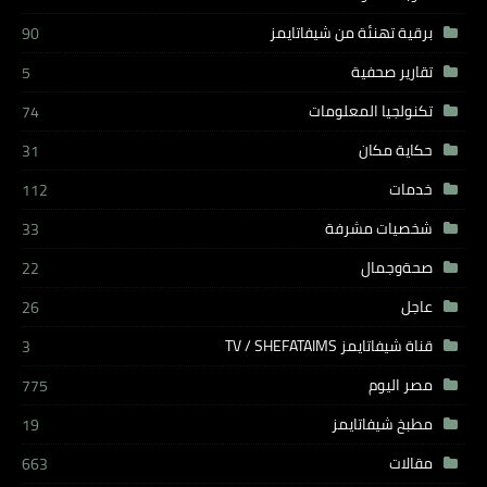
برقية تهنئة من شيفاتايمز
90
تقارير صحفية
5
تكنولجيا المعلومات
74
حكاية مكان
31
خدمات
112
شخصيات مشرفة
33
صحةوجمال
22
عاجل
26
قناة شيفاتايمز TV / SHEFATAIMS
3
مصر اليوم
775
مطبخ شيفاتايمز
19
مقالات
663