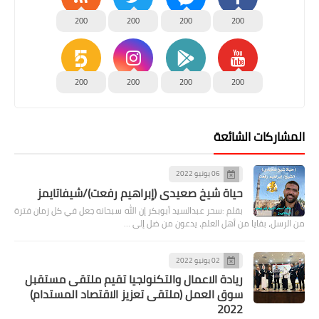
200
200
200
200
200
200
200
200
المشاركات الشائعة
06 يونيو 2022
حياة شيخ صعيدى (إبراهيم رفعت)/شيفاتايمز
بقلم :سحر عبدالسيد أبوبكر إن الله سبحانه جعل في كل زمان فترة
من الرسل، بقايا من أهل العلم، يدعون من ضل إلى …
02 يونيو 2022
ريادة الاعمال والتكنولجيا تقيم ملتقى مستقبل
سوق العمل (ملتقى تعزيز الاقتصاد المستدام)
2022