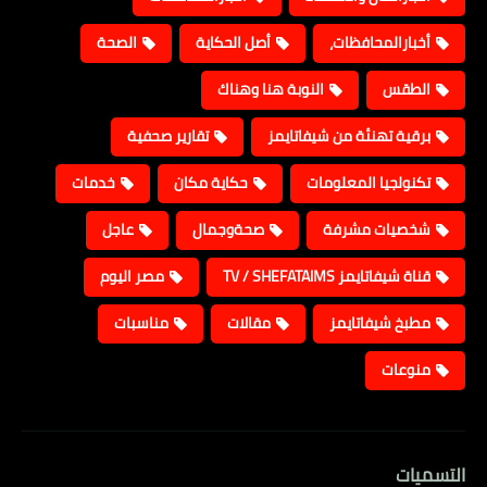
أخبارالمحافظات،
أصل الحكاية
الصحة
الطقس
النوبة هنا وهناك
برقية تهنئة من شيفاتايمز
تقارير صحفية
تكنولجيا المعلومات
حكاية مكان
خدمات
شخصيات مشرفة
صحةوجمال
عاجل
قناة شيفاتايمز TV / SHEFATAIMS
مصر اليوم
مطبخ شيفاتايمز
مقالات
مناسبات
منوعات
التسميات