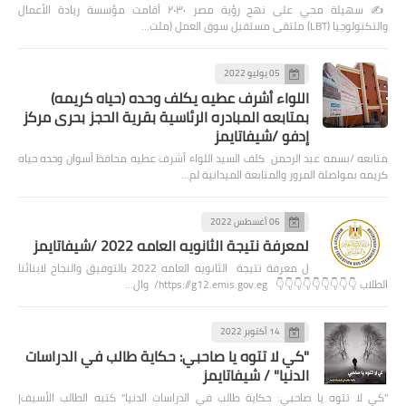
✍️ سهيلة محي على نهج رؤية مصر ٢٠٣٠ أقامت مؤسسة ريادة الأعمال
والتكنولوجيا (LBT) ملتقى مستقبل سوق العمل (ملت…
05 يوليو 2022
اللواء أشرف عطيه يكلف وحده (حياه كريمه)
بمتابعه المبادره الرئاسية بقرية الحجز بحرى مركز
إدفو /شيفاتايمز
متابعه /بسمه عبد الرحمن كلف السيد اللواء أشرف عطيه محافظ أسوان وحده حياه
كريمه بمواصلة المرور والمتابعة الميدانية لم…
06 أغسطس 2022
لمعرفة نتيجة الثانويه العامه 2022 /شيفاتايمز
ل معرفة نتيجة الثانويه العامه 2022 بالتوفيق والنجاح لابنائنا
الطلاب 👇👇👇👇👇👇👇👇👇 https://g12.emis.gov.eg/ وال…
14 أكتوبر 2022
"كي لا تتوه يا صاحبي: حكاية طالب في الدراسات
الدنيا" / شيفاتايمز
"كي لا تتوه يا صاحبي: حكاية طالب في الدراسات الدنيا" كتبه الطالب الأسيف|