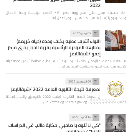
2022
✍️ سهيلة محي على نهج رؤية مصر ٢٠٣٠ أقامت مؤسسة ريادة الأعمال
والتكنولوجيا (LBT) ملتقى مستقبل سوق العمل (ملت…
05 يوليو 2022
اللواء أشرف عطيه يكلف وحده (حياه كريمه)
بمتابعه المبادره الرئاسية بقرية الحجز بحرى مركز
إدفو /شيفاتايمز
متابعه /بسمه عبد الرحمن كلف السيد اللواء أشرف عطيه محافظ أسوان وحده حياه
كريمه بمواصلة المرور والمتابعة الميدانية لم…
06 أغسطس 2022
لمعرفة نتيجة الثانويه العامه 2022 /شيفاتايمز
ل معرفة نتيجة الثانويه العامه 2022 بالتوفيق والنجاح لابنائنا
الطلاب 👇👇👇👇👇👇👇👇👇 https://g12.emis.gov.eg/ وال…
14 أكتوبر 2022
"كي لا تتوه يا صاحبي: حكاية طالب في الدراسات
الدنيا" / شيفاتايمز