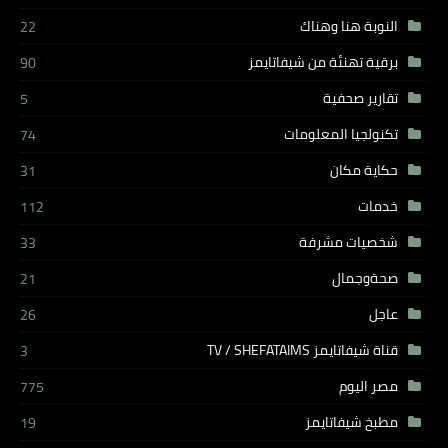
النوبة هنا وهناك
22
برقية تهنئة من شيفاتايمز
90
تقارير صحفية
5
تكنولجيا المعلومات
74
حكاية مكان
31
خدمات
112
شخصيات مشرفة
33
صحةوجمال
21
عاجل
26
قناة شيفاتايمز TV / SHEFATAIMS
3
مصر اليوم
775
مطبخ شيفاتايمز
19