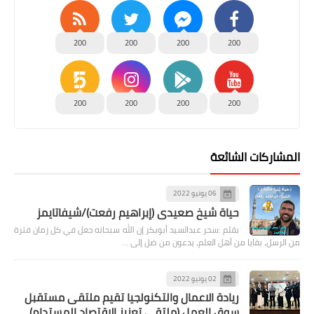
200
200
200
200
200
200
200
200
المشاركات الشائعة
06 يونيو 2022
حياة شيخ صعيدى (إبراهيم رفعت)/شيفاتايمز
بقلم :سحر عبدالسيد أبوبكر إن الله سبحانه جعل في كل زمان فترة
من الرسل، بقايا من أهل العلم، يدعون من ضل إلى …
02 يونيو 2022
ريادة الاعمال والتكنولجيا تقيم ملتقى مستقبل
سوق العمل (ملتقى تعزيز الاقتصاد المستدام)