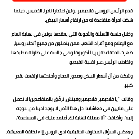
حوادث وقضايا
قدم الرئيس الروسي فلاديمير بوتين اعتذارا نادرا، الخميس، حينما
شكت امرأة متقاعدة له من ارتفاع أسعار البيض.
خدمات
وخلال جلسة الأسئلة والأجوبة التي يعقدها بوتين في نهاية العام
الصحه والجمال
مع الإعلام ومع أفراد الشعب ممن يتصلون من جميع أنحاء روسيا،
فن المطبخ
ظهرت المتقاعدة إيرينا أكوبوفا وهي جالسة على طاولة مطبخها
مقالات
وتخاطب الرئيس عبر تقنية الفيديو.
وشكت من أن أسعار البيض وصدور الدجاج وأجنحتها ارتفعت بقدر
كبير.
وقالت: "يا فلاديمير فلاديميروفيتش، ترفّق بالمتقاعدين! لا نحصل
على ملايين في معاشاتنا. حل هذا الأمر، لا يوجد لدينا من نتوجه
إليه". وأضافت "أنا ممتنة للغاية لك، أعتمد عليك في المساعدة".
ويعكس السؤال المخاوف الحقيقية لدى الروس إزاء تكلفة المعيشة،