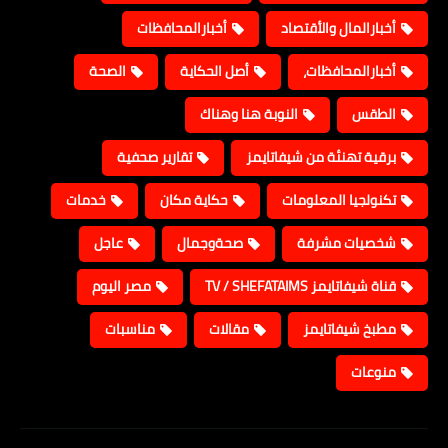
أخبارالمال والأقتصاد
أخبارالمحافظات
أخبارالمحافظات،
أصل الحكاية
الصحة
الطقس
النوبة هنا وهناك
برقية تهنئة من شيفاتايمز
تقارير صحفية
تكنولجيا المعلومات
حكاية مكان
خدمات
شخصيات مشرفة
صحةوجمال
عاجل
قناة شيفاتايمز TV / SHEFATAIMS
مصر اليوم
مطبخ شيفاتايمز
مقالات
مناسبات
منوعات