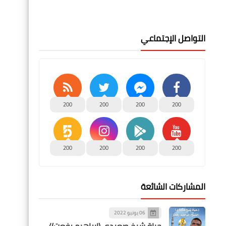
التواصل الإجتماعي
200
200
200
200
200
200
200
200
المشاركات الشائعة
06 يونيو 2022