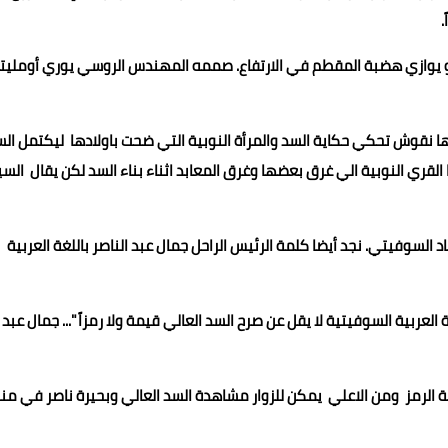
.
 و يوازي هضبة المقطم في الارتفاع. صممه المهندس الروسي يوري أومليتر
نقوش تحكي حكاية السد والمرأة النوبية التي ضحت باولادها ليكتمل ال
قري النوبية الي غرق بعضها وغرق المعابد اثناء بناء السد لكن يقال السي
اد السوفيتي. نجد أيضا كلمة الرئيس الراحل جمال عبد الناصر باللغة العربية
عربية السوفيتية لا يقل عن صرح السد العالي قيمة ولا رمزاً "... جمال عبد
مة الرمز ومن الاعلي يمكن للزوار مشاهدة السد العالي وبحيرة ناصر في من