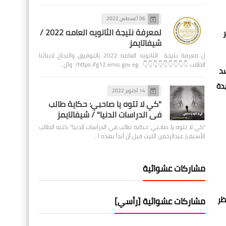
06 أغسطس 2022
لمعرفة نتيجة الثانويه العامه 2022 /
شيفاتايمز
ل معرفة نتيجة الثانويه العامه 2022 بالتوفيق والنجاح لابنائنا
الطلاب 👇👇👇👇👇👇👇👇👇 https://g12.emis.gov.eg/ وال…
سد
دة
14 أكتوبر 2022
"كي لا تتوه يا صاحبي: حكاية طالب
في الدراسات الدنيا" / شيفاتايمز
"كي لا تتوه يا صاحبي: حكاية طالب في الدراسات الدنيا" كتبه الطالب
الأسيف| عبدالرحمن الليث قبل أن أبدأ بهذه ا…
مشاركات عشوائية
ظر
مشاركات عشوائية [رأسي]