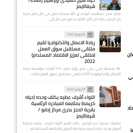
حياة شيخ صعيدى (إبراهيم رفعت)/
شيفاتايمز
بقلم :سحر عبدالسيد أبوبكر إن الله سبحانه جعل في كل زمان فترة
من الرسل، بقايا من أهل العلم، يدعون من ضل إلى …
02 يونيو 2022
ريادة الاعمال والتكنولجيا تقيم
ملتقى مستقبل سوق العمل
كن
(ملتقى تعزيز الاقتصاد المستدام)
2022
✍️ سهيلة محي على نهج رؤية مصر ٢٠٣٠ أقامت مؤسسة ريادة
الأعمال والتكنولوجيا (LBT) ملتقى مستقبل سوق العمل (ملت…
لي
05 يوليو 2022
اللواء أشرف عطيه يكلف وحده (حياه
كريمه) بمتابعه المبادره الرئاسية
اد
بقرية الحجز بحرى مركز إدفو /
شيفاتايمز
متابعه /بسمه عبد الرحمن كلف السيد اللواء أشرف عطيه محافظ
أسوان وحده حياه كريمه بمواصلة المرور والمتابعة الميدانية لم…
ا