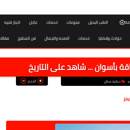
اصة
الطب البديل
منوعات
خدمات
عاجل
اخبار فنيه
حوادث وقضايا
خدمات
الصحه والجمال
فن المطبخ
مقالا
قة بأسوان ... شاهد على التاريخ
الحجم
حكاية مكان
يمز