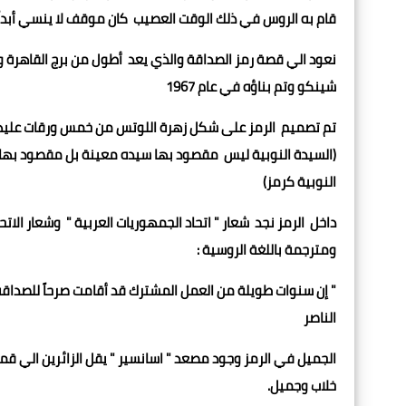
قام به الروس في ذلك الوقت العصيب كان موقف لا ينسي أبداً
نعود الي قصة رمز الصداقة والذي يعد أطول من برج القاهرة
شينكو وتم بناؤه في عام ‭‭1967‬‬
تم تصميم الرمز على شكل زهرة اللوتس من خمس ورقات عليها 
(السيدة النوبية ليس مقصود بها سيده معينة بل مقصود بها ال
النوبية كرمز)
داخل الرمز نجد شعار " اتحاد الجمهوريات العربية " وشعار الاتح
ومترجمة باللغة الروسية :
" إن سنوات طويلة من العمل المشترك قد أقامت صرحاً للصداقة ال
الناصر
الجميل في الرمز وجود مصعد " اسانسير " يقل الزائرين الي ق
خلاب وجميل.