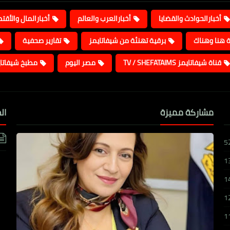
أخبارالحوادث والقضايا
أخبارالعرب والعالم
أخبارالمال والأقت
ة هنا وهناك
برقية تهنئة من شيفاتايمز
تقارير صحفية
قناة شيفاتايمز TV / SHEFATAIMS
مصر اليوم
مطبخ شيفاتا
مشاركة مميزة
ال
5
1
1
1
1