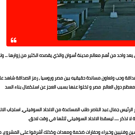
عد واحد من أهم معالم مدينة أسوان والذي يقصده الكثير من زوارها ... ول
اقة وحب وتعاون مساندة حقيقيه بين مصر وروسيا , رمز الصداقة شاهد ع
ظم دول العالم مصر و تخلوا عنها بسبب العجز عن استكمال بناء السد
لرئيس جمال عبد الناصر طلب المساعدة من الاتحاد السوفيتي، استجاب الاتح
ا تذكر ..... ليسقط الاتحاد السوفيتي ثلثها في وقت لاحق.
ن وفنيين وخبراء وحفارات ضخمة ومعدات وكذلك أشرفوا علي المشروع. م