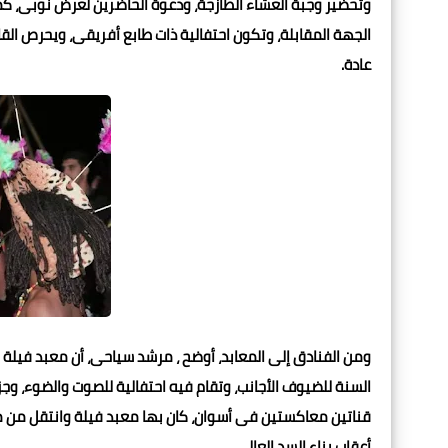
وتحضير وجبة العشاء الطازجة، ودعوة الحاضرين لعرض نوبى، ك
الجهة المقابلة، وتكون احتفالية ذات طابع أفريقى، ويحرص القا
عادة.
ومن الفنادق إلى المعابد، أوضح ، مرشد سياحى، أن معبد فيلة 
السنة للضيوف الأجانب، وتقام فيه احتفالية للصوت والضوء، 
قناتين معاكستين فى أسوان، كان بها معبد فيلة وانتقل من م
أعقاب بناء السد العالى.