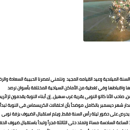
نة الميلادية وعيد القيامه المجيد ونتمني لمصرنا الحبيبة السعادة والرخ
ا واقباطها وفي تغطية من الأماكن السياحية المختلفة بأسوان نرصد
صاحب الأنا كاتو النوبى بقرية غرب سهيل ، إن أبناء النوبة يقدمون لزائري
 مدار شهر ديسمبر بالكامل، موضحاً بأن احتفالات الكريسماس فى النوبة تبدأ
ن يحرص على حضور ليلة رأس السنة فقط، ويتم استقبال الضيوف بزفة نوبى
اليات الاحتفال منذ الساعة السادسة مساءً وتمتد حتى الثالثة فجراً وتبدأ باستقبال ضيوف الح