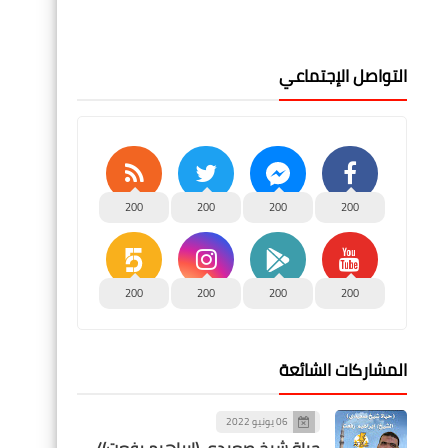
التواصل الإجتماعي
200
200
200
200
200
200
200
200
المشاركات الشائعة
06 يونيو 2022