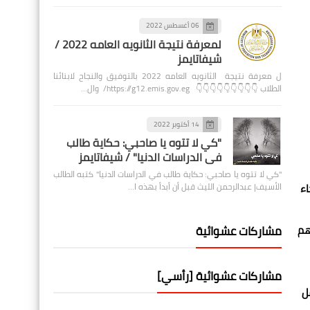
06 أغسطس 2022
لمعرفة نتيجة الثانويه العامه 2022 /
شيفاتايمز
ل معرفة نتيجة الثانويه العامه 2022 بالتوفيق والنجاح لابنائنا
الطلاب 👇👇👇👇👇👇👇👇👇 https://g12.emis.gov.eg/ وال…
14 أكتوبر 2022
"كي لا تتوه يا صاحبي: حكاية طالب
في الدراسات الدنيا" / شيفاتايمز
"كي لا تتوه يا صاحبي: حكاية طالب في الدراسات الدنيا" كتبه الطالب
اء
الأسيف| عبدالرحمن الليث قبل أن أبدأ بهذه ا…
هم
مشاركات عشوائية
مشاركات عشوائية [رأسي]
فل