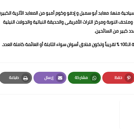
ياحية منها: معابد أبو سمبل و إدفو وكوم أمبو من المعابد الأثرية الكبيرة
متحف النوبة ومركز التراث الأفريقى والحديقة النباتية والجولات النيلية
د كبير من السائحين.
 العدد.
حفظ
مشاركة
إرسال
طباعة
Print
Email
Whatsapp
Pinterest