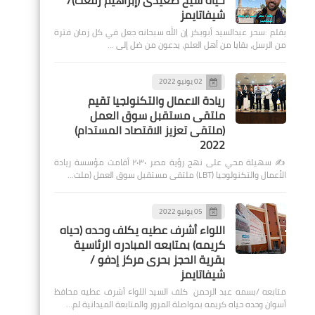
حياة شيخ صعيدى (إبراهيم رفعت)/
شيفاتايمز
بقلم :سحر عبدالسيد أبوبكر إن الله سبحانه جعل في كل زمان فترة
من الرسل، بقايا من أهل العلم، يدعون من ضل إلى …
02 يونيو 2022
ريادة الاعمال والتكنولجيا تقيم
ملتقى مستقبل سوق العمل
(ملتقى تعزيز الاقتصاد المستدام)
2022
✍️ سهيلة محي على نهج رؤية مصر ٢٠٣٠ أقامت مؤسسة ريادة
الأعمال والتكنولوجيا (LBT) ملتقى مستقبل سوق العمل (ملت…
05 يوليو 2022
اللواء أشرف عطيه يكلف وحده (حياه
كريمه) بمتابعه المبادره الرئاسية
بقرية الحجز بحرى مركز إدفو /
شيفاتايمز
متابعه /بسمه عبد الرحمن كلف السيد اللواء أشرف عطيه محافظ
أسوان وحده حياه كريمه بمواصلة المرور والمتابعة الميدانية لم…