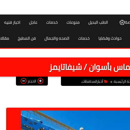
اصة
الطب البديل
منوعات
خدمات
عاجل
اخبار فنيه
حوادث وقضايا
خدمات
الصحه والجمال
فن المطبخ
مقالا
ماس بأسوان / شيفاتايمز
الحجم
ة الرئيسية
أخبارالمحافظات،