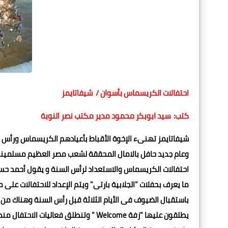
احتفالات الكريسماس بأسوان / شيفاتايمز
كتب: سيد ابوبكر محمود مدير مكتب نصر النوبة
شيفاتايمز تهنىء الإخوة الأقباط بأعيادهم الكريسماس ورأس الس
وعام جديد حافل بالامال المحققة لشعب مصر العظيم مسلمينه
احتفالات الكريسماس والاستعداد لرأس السنة و يقول أحمد حسن، 
ما يعرف بحفلات "الجلابية بارتى" ويتم الإعداد للاحتفالات على
باستقبال الضيوف فى الأيام الثلاثة قبل رأس السنة وهناك م
يطلقون عليها "زفة Welcome " وتنطلق فع