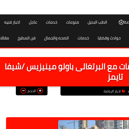
اصة
الطب البديل
منوعات
خدمات
عاجل
اخبار فنيه
حوادث وقضايا
خدمات
الصحه والجمال
فن المطبخ
مقالا
ت مع البرتغالى باولو مينيزيس /شيفا
تايمز
الحجم
اخبار الرياضة