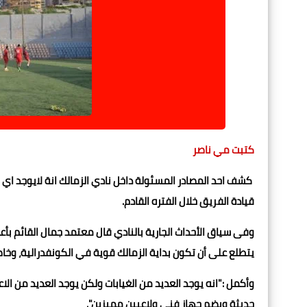
كتبت مي ناصر
كشف احد المصادر المسئولة داخل نادي الزمالك انة لايوجد اي 
قيادة الفريق خلال الفتره القادم.
وفى سياق الأحداث الجارية بالنادي قال معتمد جمال القائم بأع
يتطلع على أن تكون بداية الزمالك قوية في الكونفدرالية، وخ
وأكمل :"انه يوجد العديد من الغيابات ولكن يوجد العديد من الا
حديثة ويضم جهاز فني ولاعبين مميزين".