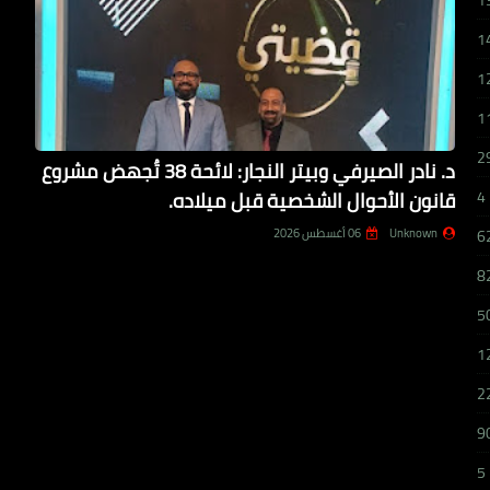
1
1
1
1
2
د. نادر الصيرفي وبيتر النجار: لائحة 38 تُجهض مشروع
قانون الأحوال الشخصية قبل ميلاده.
4
Unknown
06 أغسطس 2026
6
8
5
1
2
9
5