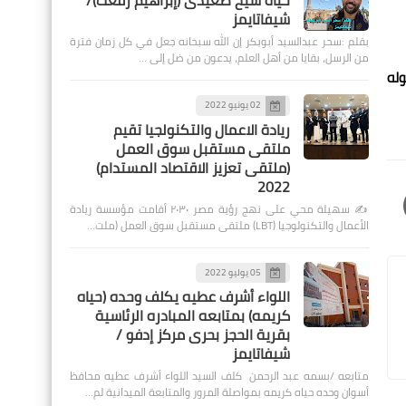
حياة شيخ صعيدى (إبراهيم رفعت)/
شيفاتايمز
بقلم :سحر عبدالسيد أبوبكر إن الله سبحانه جعل في كل زمان فترة
من الرسل، بقايا من أهل العلم، يدعون من ضل إلى …
وله
02 يونيو 2022
ريادة الاعمال والتكنولجيا تقيم
ملتقى مستقبل سوق العمل
(ملتقى تعزيز الاقتصاد المستدام)
2022
✍️ سهيلة محي على نهج رؤية مصر ٢٠٣٠ أقامت مؤسسة ريادة
الأعمال والتكنولوجيا (LBT) ملتقى مستقبل سوق العمل (ملت…
05 يوليو 2022
اللواء أشرف عطيه يكلف وحده (حياه
كريمه) بمتابعه المبادره الرئاسية
بقرية الحجز بحرى مركز إدفو /
شيفاتايمز
متابعه /بسمه عبد الرحمن كلف السيد اللواء أشرف عطيه محافظ
أسوان وحده حياه كريمه بمواصلة المرور والمتابعة الميدانية لم…