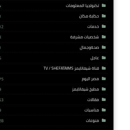
تكنولجيا المعلومات
4
حكاية مكان
1
خدمات
12
شخصيات مشرفة
3
صحةوجمال
1
عاجل
6
قناة شيفاتايمز TV / SHEFATAIMS
مصر اليوم
75
مطبخ شيفاتايمز
9
مقالات
63
مناسبات
9
منوعات
28