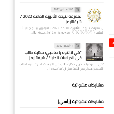
06 أغسطس 2022
لمعرفة نتيجة الثانويه العامه 2022 /
شيفاتايمز
ل معرفة نتيجة الثانويه العامه 2022 بالتوفيق والنجاح لابنائنا
الطلاب 👇👇👇👇👇👇👇👇👇 https://g12.emis.gov.eg/ وال…
د
14 أكتوبر 2022
"كي لا تتوه يا صاحبي: حكاية طالب
في الدراسات الدنيا" / شيفاتايمز
"كي لا تتوه يا صاحبي: حكاية طالب في الدراسات الدنيا" كتبه الطالب
الأسيف| عبدالرحمن الليث قبل أن أبدأ بهذه ا…
مشاركات عشوائية
مشاركات عشوائية [رأسي]