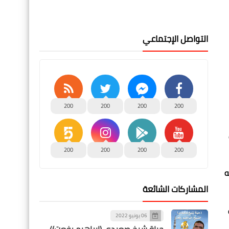
التواصل الإجتماعي
200
200
200
200
200
200
200
200
ه
المشاركات الشائعة
06 يونيو 2022