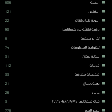
الصحة
506
الطقس
121
النوبة هنا وهناك
22
برقية تهنئة من شيفاتايمز
90
تقارير صحفية
5
تكنولجيا المعلومات
74
حكاية مكان
31
خدمات
112
شخصيات مشرفة
33
صحةوجمال
21
عاجل
26
قناة شيفاتايمز TV / SHEFATAIMS
3
مصر اليوم
775