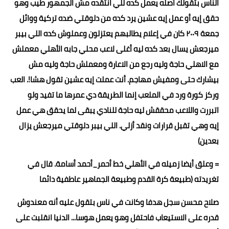
الناس بتقولك أصله يعمل كده للي انتقده مش الجمهور طيب وهو
حقق إيه أو عمل إيه عشين يرد كده من دلوقتي ضده تركية ووائل
جمعة ٢٠٠٩ كان في إعلام يطالبهم يعتزلون وعملوش كده اللي بيبر
ميرجعش يسال بعد كده ليه أغلى لاعب محلي جابه الأهلي معملش
مع الاهلي حاجة وليه رجع من الاعارة ومعملش حاجة وليه مش
بيشارك حتى ومفيش مهاجم. أنت عملت إيه عشين تقول هشا!. العب
وركز كورة ورد في الملعب إنما الطريقة دي عمرها ما تفيد ولو
اتبررت واللاعب محققش ليه حاجة للنادي يبقى لما يحقق هي عمل
إيه وهي تقبل قرارات ونقد أزلي. اللي بيبر دلوقتي ميرجعش يزال
بعدين)
= وعلق أيضا زميله في الأهلي خط أحمر_أحمد أسامة. قال في
تغريدته (طبيعة كرة القدم وطبيعة الجماهير عاطفية دائما
صلاح محسن سجل هدفا وكانت في ناس بتقول عليه أنه معندوش
قدره على الاستيعاب فاحتفل وهو يعمل هوسا... الدنيا انقلبت على