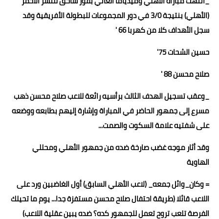
_انتهت مباراة الأهلي وميدياما الغاني بفوز ساحق للنسر الأحمر
(الأهلي) بنتيجة 3/0 في دور المجموعات للبطولة الأفريقية وقد
سجل الأهداف كلا من كهربا 66 '
حسين الشحات 75'
صلاح محسن 88 '
_وعقب تسجيل الهدف الثالث برأسيه رائعة للاعب صلاح محسن ذهب
مسرع إلى جمهور الحاضر في المباراة وإشارة إليهم بطابعه ووضعه
على شفتيه علامة السكوت والصمت...
وقد أثار موجه غضب صارخة ضده من جمهور الأهلي ومحللي
الهاوية
= وكان_وائل جمعه_ (لاعب الأهلي السابق) أول الغاضبين ورد على
اللاعب قائلا (‏طريقة احتفال صلاح محسن مستفزة جدا... يوم ما تحيلك
الفرصة تلعب تروح تعمل للجمهور كده؟ ضده يبين عقلية اللاعب)