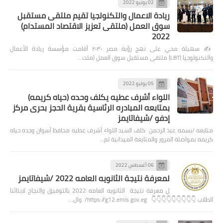
02 يونيو 2022
ريادة الاعمال والتكنولجيا تقيم ملتقى مستقبل
سوق العمل (ملتقى تعزيز الاقتصاد المستدام)
2022
✍️ سهيلة محي على نهج رؤية مصر ٢٠٣٠ أقامت مؤسسة ريادة الأعمال
والتكنولوجيا (LBT) ملتقى مستقبل سوق العمل (ملت…
05 يوليو 2022
اللواء أشرف عطيه يكلف وحده (حياه كريمه)
بمتابعه المبادره الرئاسية بقرية الحجز بحرى مركز
إدفو /شيفاتايمز
متابعه /بسمه عبد الرحمن كلف السيد اللواء أشرف عطيه محافظ أسوان وحده حياه
كريمه بمواصلة المرور والمتابعة الميدانية لم…
06 أغسطس 2022
لمعرفة نتيجة الثانويه العامه 2022 /شيفاتايمز
ل معرفة نتيجة الثانويه العامه 2022 بالتوفيق والنجاح لابنائنا
الطلاب 👇👇👇👇👇👇👇👇👇 https://g12.emis.gov.eg/ وال…