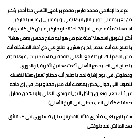
= ثم غرد الإعلامي محمد فارس مقدم برنامج_الأهلي خط أحمر بأكثر
من تغريدة على تويتر قال فيها (في رواية غابرييل غارسيا ماركيز
اسمها \"مئة عام من العزلة\". اعتقد لو ماركيز عايش كان كتب رواية
أكثر تشويق اسمها \"مئة عام من هو ليه صلاح محسن يعمل هشا\".
يا صلاح هو أنت بتحمل لم ين هش، يا صلاح هي دي أصلا المشكلة أنك
مش فاهم أنك تاريخك مع الأهلي صفحة بيضاء مكتبتش فيها حاجة،
يا صلاح في لاعبيه مع الأهلي أخذت هدفين لأفريقيا والدوري
وعملوش في يوم إشارة لحد، يا صلاح أنت محتاج تعمل هشا لنفسك
للصوت اللي جوال يمكن يفهمك أنك مش محتاج تركز في إي حاجة
غير أنك تتعب وتعرق وتأكل النجيلة وتدي الأهلي ولو ١ ٪ من مقابل
صفقتك كأغلى لاعب محلي في تاريخ الأهلي)
= ثم تابع بتغريدة أخرى قائلا (الفكرة إنه نزل ٥ ستوري في ٣ دقائق
بعد الماتش لحد دلوقتي