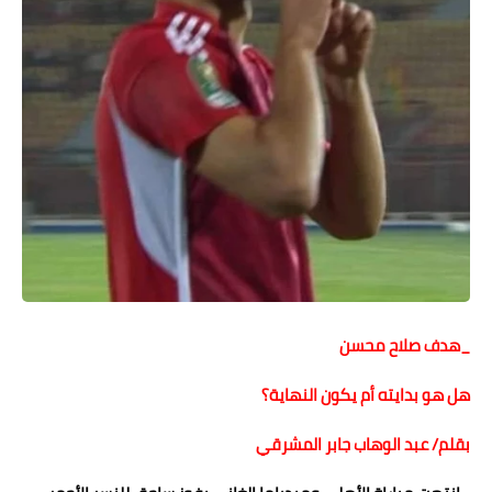
حوادث وقضايا
خدمات
الصحه والجمال
فن المطبخ
مقالات
_هدف صلاح محسن
هل هو بدايته أم يكون النهاية؟
بقلم/ عبد الوهاب جابر المشرقي