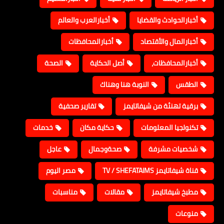
أخبارالحوادث والقضايا
أخبارالعرب والعالم
أخبارالمال والأقتصاد
أخبارالمحافظات
أخبارالمحافظات،
أصل الحكاية
الصحة
الطقس
النوبة هنا وهناك
برقية تهنئة من شيفاتايمز
تقارير صحفية
تكنولجيا المعلومات
حكاية مكان
خدمات
شخصيات مشرفة
صحةوجمال
عاجل
قناة شيفاتايمز TV / SHEFATAIMS
مصر اليوم
مطبخ شيفاتايمز
مقالات
مناسبات
منوعات