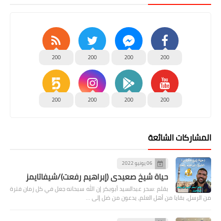
200
200
200
200
200
200
200
200
المشاركات الشائعة
06 يونيو 2022
حياة شيخ صعيدى (إبراهيم رفعت)/شيفاتايمز
بقلم :سحر عبدالسيد أبوبكر إن الله سبحانه جعل في كل زمان فترة
من الرسل، بقايا من أهل العلم، يدعون من ضل إلى …