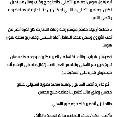
أنه يقول هوس لجماهير الأهلي، طلعا وضح وكتب وقال مستحيل
تكون لجماهير الأهلي وبالتالي لو كان لين عتابا عليه فبعد توضيحه
ينتهي الأمر
يا جماعة أرنولد مقدم موسم زفت ومات النهارده كان ثغره أكبر من
ثقب الأوزون وسجل هدف التعادل أمام الشيتي وقف ربع ساعة يقول
هوسا
نعديها يا شباب... والله بنقلها من لأعيبه كثير وبردود معندهمش
تاريخ كبير مع الأهلي ونلتمس العذر للاعب إثقال عنه في الإعلام أنه
معندوش قدره على الاستيعاب.)
= ثم جاء رد ألاعب السابق إبراهيم سعيد بصوره استولى لصلاح
محسن وعلق قائلا (خلاص يا جماعة صلاح محسن
طالما نزل أنه غير قاصد جمهور الأهلي
وأتمنى يكون هدف النهارده بداية العودة والتألق