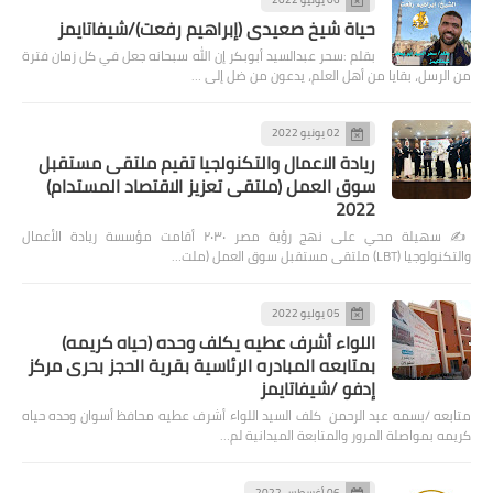
حياة شيخ صعيدى (إبراهيم رفعت)/شيفاتايمز
بقلم :سحر عبدالسيد أبوبكر إن الله سبحانه جعل في كل زمان فترة
من الرسل، بقايا من أهل العلم، يدعون من ضل إلى …
02 يونيو 2022
ريادة الاعمال والتكنولجيا تقيم ملتقى مستقبل
سوق العمل (ملتقى تعزيز الاقتصاد المستدام)
2022
✍️ سهيلة محي على نهج رؤية مصر ٢٠٣٠ أقامت مؤسسة ريادة الأعمال
والتكنولوجيا (LBT) ملتقى مستقبل سوق العمل (ملت…
05 يوليو 2022
اللواء أشرف عطيه يكلف وحده (حياه كريمه)
بمتابعه المبادره الرئاسية بقرية الحجز بحرى مركز
إدفو /شيفاتايمز
متابعه /بسمه عبد الرحمن كلف السيد اللواء أشرف عطيه محافظ أسوان وحده حياه
كريمه بمواصلة المرور والمتابعة الميدانية لم…
06 أغسطس 2022