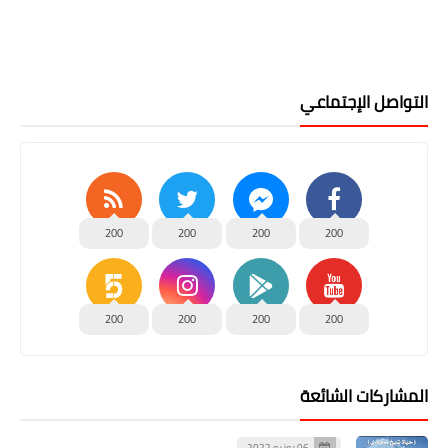
التواصل الإجتماعي
200
200
200
200
200
200
200
200
المشاركات الشائعة
06 يونيو 2022