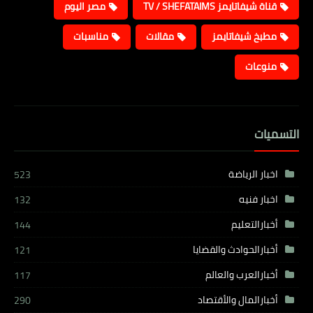
قناة شيفاتايمز TV / SHEFATAIMS
مصر اليوم
مطبخ شيفاتايمز
مقالات
مناسبات
منوعات
التسميات
اخبار الرياضة
523
اخبار فنيه
132
أخبارالتعليم
144
أخبارالحوادث والقضايا
121
أخبارالعرب والعالم
117
أخبارالمال والأقتصاد
290