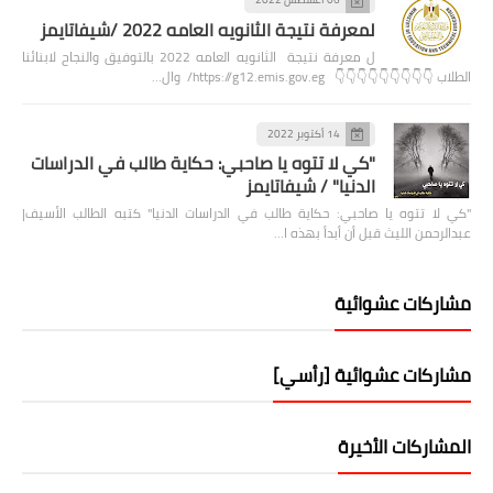
لمعرفة نتيجة الثانويه العامه 2022 /شيفاتايمز
ل معرفة نتيجة الثانويه العامه 2022 بالتوفيق والنجاح لابنائنا
الطلاب 👇👇👇👇👇👇👇👇👇 https://g12.emis.gov.eg/ وال…
14 أكتوبر 2022
"كي لا تتوه يا صاحبي: حكاية طالب في الدراسات
الدنيا" / شيفاتايمز
"كي لا تتوه يا صاحبي: حكاية طالب في الدراسات الدنيا" كتبه الطالب الأسيف|
عبدالرحمن الليث قبل أن أبدأ بهذه ا…
مشاركات عشوائية
مشاركات عشوائية [رأسي]
المشاركات الأخيرة