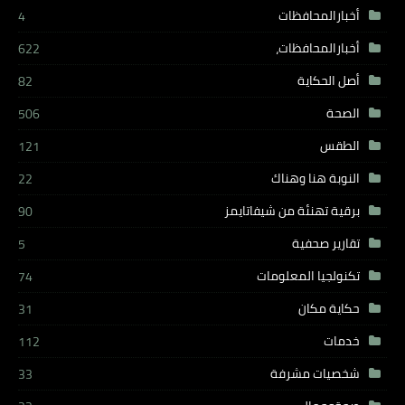
أخبارالمحافظات
4
أخبارالمحافظات،
622
أصل الحكاية
82
الصحة
506
الطقس
121
النوبة هنا وهناك
22
برقية تهنئة من شيفاتايمز
90
تقارير صحفية
5
تكنولجيا المعلومات
74
حكاية مكان
31
خدمات
112
شخصيات مشرفة
33