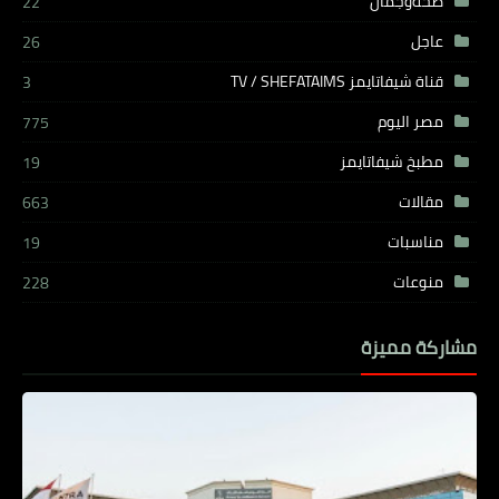
صحةوجمال
22
عاجل
26
قناة شيفاتايمز TV / SHEFATAIMS
3
مصر اليوم
775
مطبخ شيفاتايمز
19
مقالات
663
مناسبات
19
منوعات
228
مشاركة مميزة