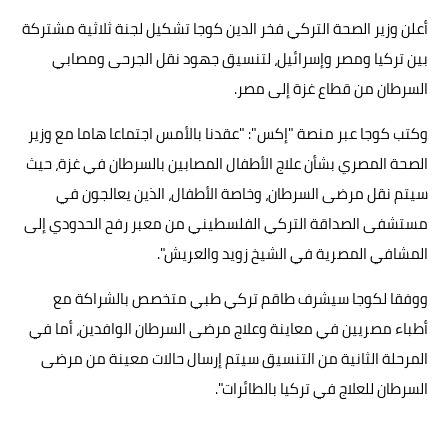
أعلن وزير الصحة التركي فخر الدين كوجا تشكيل لجنة ثلاثية مشتركة
حوادث وقضايا
بين تركيا ومصر وإسرائيل، لتنسيق جهود نقل الجرحى ومصابي
خدمات
السرطان من قطاع غزة إلى مصر.
الصحه والجمال
وكتب كوجا عبر منصة "إكس": "عقدنا بالأمس اجتماعا هاما مع وزير
فن المطبخ
الصحة المصري بشأن علاج الأطفال المصابين بالسرطان في غزة، حيث
سيتم نقل مرضى السرطان، وخاصة الأطفال، الذين يعالجون في
مقالات
مستشفى الصداقة التركي الفلسطيني من معبر رفح الحدودي إلى
المشافي المصرية في الشيخ زويد والعريش".
ووفقا لكوجا سيشرف طاقم تركي طبي متخصص بالشراكة مع
أطباء مصريين في معاينة وعلاج مرضى السرطان الوافدين، أما في
المرحلة الثانية من التنسيق سيتم إرسال حالات معينة من مرضى
السرطان للعلاج في تركيا بالطائرات".