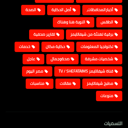
أخبارالمحافظات،
أصل الحكاية
الصحة
الطقس
النوبة هنا وهناك
برقية تهنئة من شيفاتايمز
تقارير صحفية
تكنولجيا المعلومات
حكاية مكان
خدمات
شخصيات مشرفة
صحةوجمال
عاجل
قناة شيفاتايمز TV / SHEFATAIMS
مصر اليوم
مطبخ شيفاتايمز
مقالات
مناسبات
منوعات
التسميات