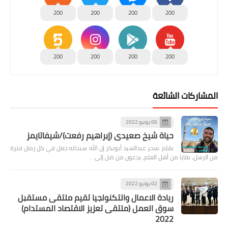
200
200
200
200
200
200
200
200
المشاركات الشائعة
06 يونيو 2022
حياة شيخ صعيدى (إبراهيم رفعت)/شيفاتايمز
بقلم :سحر عبدالسيد أبوبكر إن الله سبحانه جعل في كل زمان فترة
من الرسل، بقايا من أهل العلم، يدعون من ضل إلى …
02 يونيو 2022
ريادة الاعمال والتكنولجيا تقيم ملتقى مستقبل
سوق العمل (ملتقى تعزيز الاقتصاد المستدام)
2022