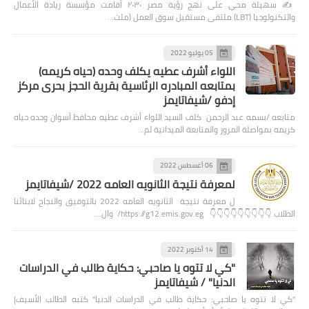
✍️ سهيلة محي على نهج رؤية مصر ٢٠٣٠ أقامت مؤسسة ريادة الأعمال
والتكنولوجيا (LBT) ملتقى مستقبل سوق العمل (ملت…
05 يوليو 2022
اللواء أشرف عطيه يكلف وحده (حياه كريمه)
بمتابعه المبادره الرئاسية بقرية الحجز بحرى مركز
إدفو /شيفاتايمز
متابعه /بسمه عبد الرحمن كلف السيد اللواء أشرف عطيه محافظ أسوان وحده حياه
كريمه بمواصلة المرور والمتابعة الميدانية لم…
06 أغسطس 2022
لمعرفة نتيجة الثانويه العامه 2022 /شيفاتايمز
ل معرفة نتيجة الثانويه العامه 2022 بالتوفيق والنجاح لابنائنا
الطلاب 👇👇👇👇👇👇👇👇👇 https://g12.emis.gov.eg/ وال…
14 أكتوبر 2022
"كي لا تتوه يا صاحبي: حكاية طالب في الدراسات
الدنيا" / شيفاتايمز
"كي لا تتوه يا صاحبي: حكاية طالب في الدراسات الدنيا" كتبه الطالب الأسيف|