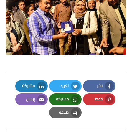
نشر
تغريد
مشاركة
LinkedIn
Twitter
Facebook
حفظ
مشاركة
إرسال
Email
Whatsapp
Pinterest
طباعة
Print