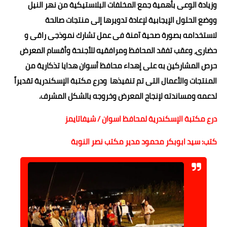
وزيادة الوعى بأهمية جمع المخلفات البلاستيكية من نهر النيل
ووضع الحلول الإيجابية لإعادة تدويرها إلى منتجات صالحة
لاستخدامه بصورة صحية آمنة فى عمل تشارك نموذجى راقى و
حضارى، وعقب تفقد المحافظ ومرافقيه للأجنحة وأقسام المعرض
حرص المشاركين به على إهداء محافظ أسوان هدايا تذكارية من
المنتجات والأعمال التى تم تنفيذها ودرع مكتبة الإسكندرية تقديراً
لدعمه ومساندته لإنجاح المعرض وخروجه بالشكل المشرف.
درع مكتبة الإسكندرية لمحافظ اسوان / شيفاتايمز
كتب: سيد ابوبكر محمود مدير مكتب نصر النوبة