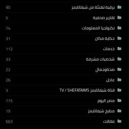
برقية تهنئة من شيفاتايمز
90
تقارير صحفية
5
تكنولجيا المعلومات
74
حكاية مكان
31
خدمات
112
شخصيات مشرفة
33
صحةوجمال
22
عاجل
26
قناة شيفاتايمز TV / SHEFATAIMS
3
مصر اليوم
775
مطبخ شيفاتايمز
19
مقالات
663