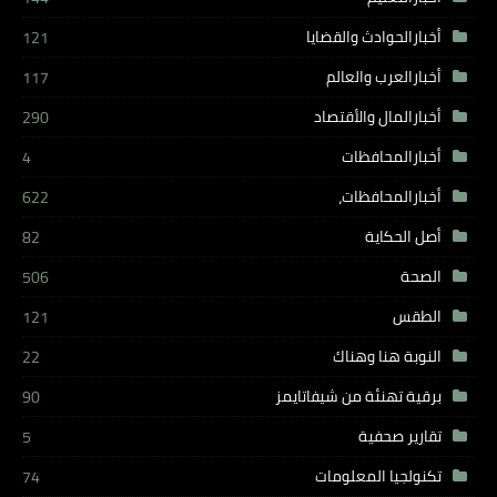
أخبارالحوادث والقضايا
121
أخبارالعرب والعالم
117
أخبارالمال والأقتصاد
290
أخبارالمحافظات
4
أخبارالمحافظات،
622
أصل الحكاية
82
الصحة
506
الطقس
121
النوبة هنا وهناك
22
برقية تهنئة من شيفاتايمز
90
تقارير صحفية
5
تكنولجيا المعلومات
74