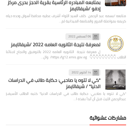
بمتابعه المبادره الرئاسية بقرية الحجز بحرى مركز
إدفو /شيفاتايمز
متابعه /بسمه عبد الرحمن كلف السيد اللواء أشرف عطيه محافظ أسوان وحده حياه
كريمه بمواصلة المرور والمتابعة الميدانية لم…
06 أغسطس 2022
لمعرفة نتيجة الثانويه العامه 2022 /شيفاتايمز
ل معرفة نتيجة الثانويه العامه 2022 بالتوفيق والنجاح لابنائنا
الطلاب 👇👇👇👇👇👇👇👇👇 https://g12.emis.gov.eg/ وال…
14 أكتوبر 2022
"كي لا تتوه يا صاحبي: حكاية طالب في الدراسات
الدنيا" / شيفاتايمز
"كي لا تتوه يا صاحبي: حكاية طالب في الدراسات الدنيا" كتبه الطالب الأسيف|
عبدالرحمن الليث قبل أن أبدأ بهذه ا…
مشاركات عشوائية