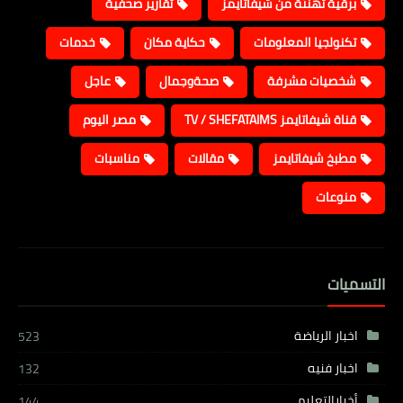
برقية تهنئة من شيفاتايمز
تقارير صحفية
تكنولجيا المعلومات
حكاية مكان
خدمات
شخصيات مشرفة
صحةوجمال
عاجل
قناة شيفاتايمز TV / SHEFATAIMS
مصر اليوم
مطبخ شيفاتايمز
مقالات
مناسبات
منوعات
التسميات
اخبار الرياضة
523
اخبار فنيه
132
أخبارالتعليم
144