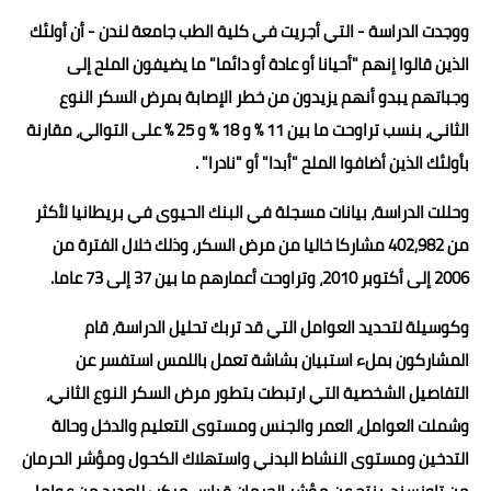
ووجدت الدراسة - التي أجريت في كلية الطب جامعة لندن - أن أولئك
الذين قالوا إنهم "أحيانا أو عادة أو دائما" ما يضيفون الملح إلى
وجباتهم يبدو أنهم يزيدون من خطر الإصابة بمرض السكر النوع
الثاني، بنسب تراوحت ما بين 11 % و 18 % و 25 % على التوالي، مقارنة
بأولئك الذين أضافوا الملح "أبدا" أو "نادرا" .
وحللت الدراسة، بيانات مسجلة في البنك الحيوى في بريطانيا لأكثر
من 402,982 مشاركا خاليا من مرض السكر، وذلك خلال الفترة من
2006 إلى أكتوبر 2010، وتراوحت أعمارهم ما بين 37 إلى 73 عاما.
وكوسيلة لتحديد العوامل التي قد تربك تحليل الدراسة، قام
المشاركون بملء استبيان بشاشة تعمل باللمس استفسر عن
التفاصيل الشخصية التي ارتبطت بتطور مرض السكر النوع الثاني،
وشملت العوامل، العمر والجنس ومستوى التعليم والدخل وحالة
التدخين ومستوى النشاط البدني واستهلاك الكحول ومؤشر الحرمان