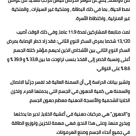
من تاونسند، ينتج عن مؤشر الحرمان قياس مركب للعديد من عوامل
نمط الحياة ، بما في ذلك البطالة ، وملكية غير السيارات ، والملكية
غير المنزلية ، واكتظاظ الأسرة.
تمت متابعة المشاركين لمدة 11.9 عاما، وفي ذلك الوقت أصيب
13,120 شخصا بمرض السكر النوع الثاني؛ فقد زاد خطر الإصابة بمرض
السكر النوع الثاني بين الأشخاص الذين لديهم مؤشر كتلة الجسم
أعلى ونسبة الخصر إلى الفخذ بنسب تراوحت ما بين 33.8 % و 39.9 % و
8.6 % على التوالي.
وتشير بيانات الدراسة إلى أن السمنة العالية قد تفسر جزئيا الاتصال،
والسمنة هي كمية الدهون في الجسم التي يحملها المرء، وتخزن
الخلايا الشحمية والأنسجة الدهنية معظم دهون الجسم.
و"الدهون" هي مركبات دهنية في أغشية الخلايا، تدير ما يدخلها
ويخرج منها. وعلى هذا النحو، فهي مهمة لتخزين وتوزيع الطاقة
في جميع أنحاء الجسم وصنع الهرمونات.