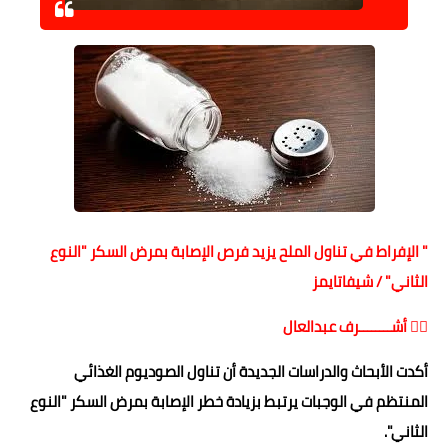
حوادث وقضايا
خدمات
الصحه والجمال
فن المطبخ
مقالات
" الإفراط في تناول الملح يزيد فرص الإصابة بمرض السكر "النوع
الثاني" / شيفاتايمز
✍🏻 أشــــــــرف عبدالعال
أكدت الأبحاث والدراسات الجديدة أن تناول الصوديوم الغذائي
المنتظم في الوجبات يرتبط بزيادة خطر الإصابة بمرض السكر "النوع
الثاني".