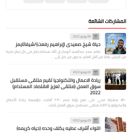
المشاركات الشائعة
06 يونيو 2022
حياة شيخ صعيدى (إبراهيم رفعت)/شيفاتايمز
بقلم :سحر عبدالسيد أبوبكر إن الله سبحانه جعل في كل زمان فترة
من الرسل، بقايا من أهل العلم، يدعون من ضل إلى …
02 يونيو 2022
ريادة الاعمال والتكنولجيا تقيم ملتقى مستقبل
سوق العمل (ملتقى تعزيز الاقتصاد المستدام)
2022
✍️ سهيلة محي على نهج رؤية مصر ٢٠٣٠ أقامت مؤسسة ريادة الأعمال
والتكنولوجيا (LBT) ملتقى مستقبل سوق العمل (ملت…
05 يوليو 2022
اللواء أشرف عطيه يكلف وحده (حياه كريمه)