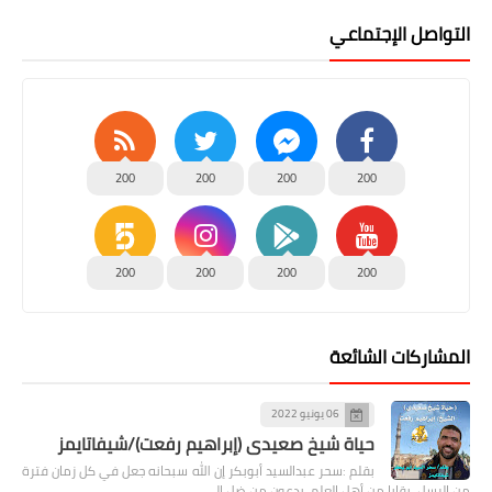
التواصل الإجتماعي
200
200
200
200
200
200
200
200
المشاركات الشائعة
06 يونيو 2022
حياة شيخ صعيدى (إبراهيم رفعت)/شيفاتايمز
بقلم :سحر عبدالسيد أبوبكر إن الله سبحانه جعل في كل زمان فترة
من الرسل، بقايا من أهل العلم، يدعون من ضل إلى …