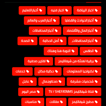
اخبار الرياضة
اخبار فنيه
أخبارالتعليم
أخبارالحوادث والقضايا
أخبارالعرب والعالم
أخبارالمال والأقتصاد
أخبارالمحافظات
أخبارالمحافظات،
أصل الحكاية
الصحة
الطقس
النوبة هنا وهناك
برقية تهنئة من شيفاتايمز
تقارير صحفية
تكنولجيا المعلومات
حكاية مكان
خدمات
شخصيات مشرفة
صحةوجمال
عاجل
قناة شيفاتايمز TV / SHEFATAIMS
مصر اليوم
مطبخ شيفاتايمز
مقالات
مناسبات