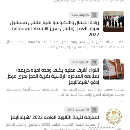
02 يونيو 2022
ريادة الاعمال والتكنولجيا تقيم ملتقى مستقبل
سوق العمل (ملتقى تعزيز الاقتصاد المستدام)
2022
✍️ سهيلة محي على نهج رؤية مصر ٢٠٣٠ أقامت مؤسسة ريادة الأعمال
والتكنولوجيا (LBT) ملتقى مستقبل سوق العمل (ملت…
05 يوليو 2022
اللواء أشرف عطيه يكلف وحده (حياه كريمه)
بمتابعه المبادره الرئاسية بقرية الحجز بحرى مركز
إدفو /شيفاتايمز
متابعه /بسمه عبد الرحمن كلف السيد اللواء أشرف عطيه محافظ أسوان وحده حياه
كريمه بمواصلة المرور والمتابعة الميدانية لم…
06 أغسطس 2022
لمعرفة نتيجة الثانويه العامه 2022 /شيفاتايمز
ل معرفة نتيجة الثانويه العامه 2022 بالتوفيق والنجاح لابنائنا
الطلاب 👇👇👇👇👇👇👇👇👇 https://g12.emis.gov.eg/ وال…