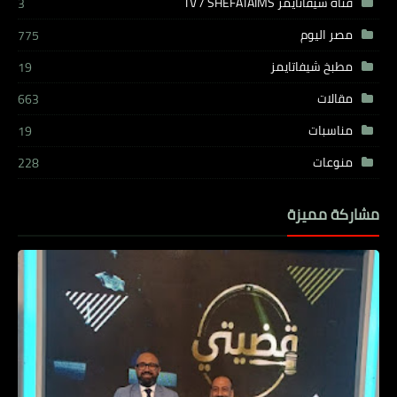
قناة شيفاتايمز TV / SHEFATAIMS
3
مصر اليوم
775
مطبخ شيفاتايمز
19
مقالات
663
مناسبات
19
منوعات
228
مشاركة مميزة