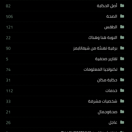
أصل الحكاية
82
الصحة
506
الطقس
121
النوبة هنا وهناك
22
برقية تهنئة من شيفاتايمز
90
تقارير صحفية
5
تكنولجيا المعلومات
74
حكاية مكان
31
خدمات
112
شخصيات مشرفة
33
صحةوجمال
21
عاجل
26