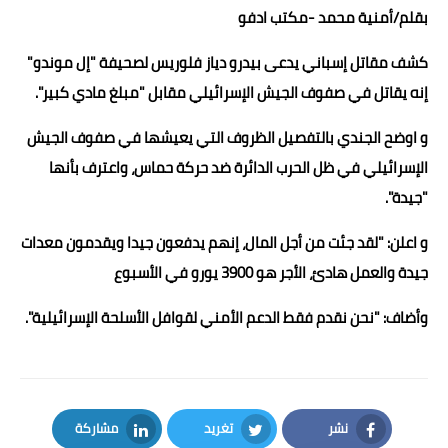
بقلم/أمنية محمد -مكتب ادفو
حوادث وقضايا
كشف مقاتل إسباني يدعى بيدرو دياز فلوريس لصحيفة "إل موندو"
خدمات
إنه يقاتل في صفوف الجيش الإسرائيلي مقابل "مبلغ مادي كبير".
الصحه والجمال
و اوضح الجندي بالتفصيل الظروف التي يعيشها في صفوف الجيش
فن المطبخ
الإسرائيلي في ظل الحرب الدائرة ضد حركة حماس، واعترف بأنها
"جيدة".
مقالات
و اعلن: "لقد جئت من أجل المال، إنهم يدفعون جيدا ويقدمون معدات
جيدة والعمل هادئ، الأجر هو 3900 يورو في الأسبوع
وأضاف: "نحن نقدم فقط الدعم الأمني لقوافل الأسلحة الإسرائيلية".
نشر
تغريد
مشاركة