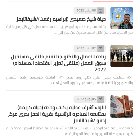
06 يونيو 2022
حياة شيخ صعيدى (إبراهيم رفعت)/شيفاتايمز
بقلم :سحر عبدالسيد أبوبكر إن الله سبحانه جعل في كل زمان فترة
من الرسل، بقايا من أهل العلم، يدعون من ضل إلى …
02 يونيو 2022
ريادة الاعمال والتكنولجيا تقيم ملتقى مستقبل
سوق العمل (ملتقى تعزيز الاقتصاد المستدام)
2022
✍️ سهيلة محي على نهج رؤية مصر ٢٠٣٠ أقامت مؤسسة ريادة الأعمال
والتكنولوجيا (LBT) ملتقى مستقبل سوق العمل (ملت…
05 يوليو 2022
اللواء أشرف عطيه يكلف وحده (حياه كريمه)
بمتابعه المبادره الرئاسية بقرية الحجز بحرى مركز
إدفو /شيفاتايمز
متابعه /بسمه عبد الرحمن كلف السيد اللواء أشرف عطيه محافظ أسوان وحده حياه
كريمه بمواصلة المرور والمتابعة الميدانية لم…