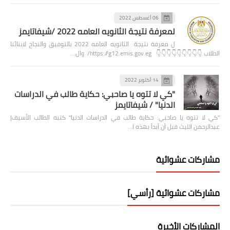
06 أغسطس 2022
لمعرفة نتيجة الثانويه العامه 2022 /شيفاتايمز
ل معرفة نتيجة الثانويه العامه 2022 بالتوفيق والنجاح لابنائنا
الطلاب 👇👇👇👇👇👇👇👇👇 https://g12.emis.gov.eg/ وال…
14 أكتوبر 2022
"كي لا تتوه يا صاحبي: حكاية طالب في الدراسات
الدنيا" / شيفاتايمز
"كي لا تتوه يا صاحبي: حكاية طالب في الدراسات الدنيا" كتبه الطالب الأسيف|
عبدالرحمن الليث قبل أن أبدأ بهذه ا…
مشاركات عشوائية
مشاركات عشوائية [رأسي]
المشاركات الأخيرة