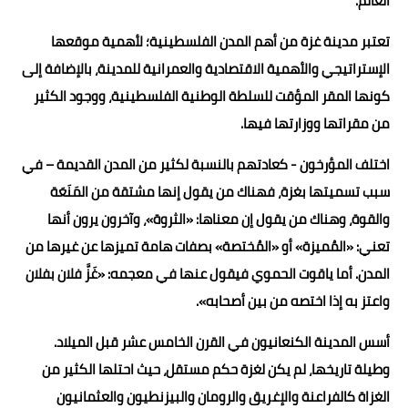
العالم.
تعتبر مدينة غزة من أهم المدن الفلسطينية؛ لأهمية موقعها
الإستراتيجي والأهمية الاقتصادية والعمرانية للمدينة، بالإضافة إلى
كونها المقر المؤقت للسلطة الوطنية الفلسطينية، ووجود الكثير
من مقراتها ووزارتها فيها.
اختلف المؤرخون - كعادتهم بالنسبة لكثير من المدن القديمة – في
سبب تسميتها بغزة، فهناك من يقول إنها مشتقة من المَنَعَة
والقوة، وهناك من يقول إن معناها: «الثروة»، وآخرون يرون أنها
تعني: «المُميزة» أو «المُختصة» بصفات هامة تميزها عن غيرها من
المدن. أما ياقوت الحموي فيقول عنها في معجمه: «غَزَّ فلان بفلان
واعتز به إذا اختصه من بين أصحابه».
أسس المدينة الكنعانيون في القرن الخامس عشر قبل الميلاد.
وطيلة تاريخها، لم يكن لغزة حكم مستقل، حيث احتلها الكثير من
الغزاة كالفراعنة والإغريق والرومان والبيزنطيون والعثمانيون