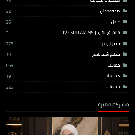
33
صحةوجمال
22
عاجل
26
قناة شيفاتايمز TV / SHEFATAIMS
3
مصر اليوم
775
مطبخ شيفاتايمز
19
مقالات
663
مناسبات
19
منوعات
228
مشاركة مميزة