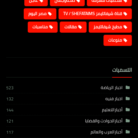
شخصيات مشرفة
صحةوجمال
عاجل
قناة شيفاتايمز TV / SHEFATAIMS
مصر اليوم
مطبخ شيفاتايمز
مقالات
مناسبات
منوعات
التسميات
اخبار الرياضة
523
اخبار فنيه
132
أخبارالتعليم
144
أخبارالحوادث والقضايا
121
أخبارالعرب والعالم
117