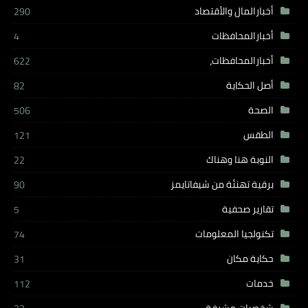
أخبارالمال والأقتصاد
290
أخبارالمحافظات
4
أخبارالمحافظات،
622
أصل الحكاية
82
الصحة
506
الطقس
121
النوبة هنا وهناك
22
برقية تهنئة من شيفاتايمز
90
تقارير صحفية
5
تكنولجيا المعلومات
74
حكاية مكان
31
خدمات
112
شخصيات مشرفة