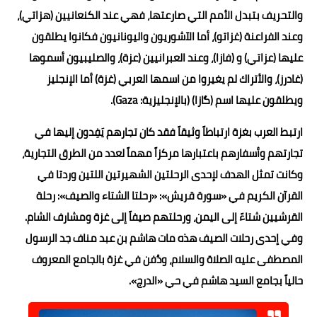
والتحريف بتبدل الأمم التي صارعتها، فهي عند الكنعانيين (هزاتي)،
وعند الفراعنة (غزاتو)، أما الآشوريون واليونانيون فكانوا يطلقون
عليها (عزاتي) و (فازا)، وعند العبرانيين (عزة)، والصليبيون أسموها
(غادرز)، والأتراك لم يغيروا من اسمها العربي (غزة) أما الإنجليز
ويطلقون عليها اسم (گازا) (بالإنجليزية: Gaza)‏.
ارتبط العرب بغزة ارتباطاً وثيقاً فقد كان تجارهم يَفِدون إليها في
تجارتهم وأسفارهم باعتبارها مركزاً مهماً لعدد من الطرق التجارية،
وكانت تمثل الهدف لإحدى الرحلتين الشهيرتين اللتين وردتا في
القرآن الكريم في «سورة قريش»: «رحلتا الشتاء والصيف»: رحلة
القرشيين شتاءً إلى اليمن، ورحلتهم صيفاً إلى غزة ومشارف الشام.
وفي إحدى رحلات الصيف هذه مات هاشم بن عبد مناف جد الرسول
المصطفى عليه الصلاة والسلام، ودُفن في غزة بالجامع المعروف
حالياً بجامع السيد هاشم في حي «الدرج».