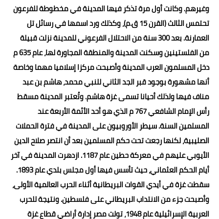
وغيرهم. وكانت أول مرة تذكر فيها المدينة في مخطوطة للفرعون
تحتمس الثالث (القرن 15 ق.م)، وكذلك ورد اسمها في رسائل تل
العمارنة. بعد 300 سنة من الاحتلال الفرعوني للمدينة نزلت قبيلة
من الفلستينين وسكنت المدينة والمنطقة المجاورة لها، عام 635 م
دخل المسلمون العرب المدينة وأصبحت مركزا إسلاميا مهما وخاصة
أنها مشهورة بوجود قبر الجد الثاني للنبي محمد، هاشم بن عبد
مناف فيها ولذلك أحيانا تسمى غزة هاشم. وتُعتبر المدينة مسقط
رأس الإمام الشافعي 767 م الذي هو أحد الأئمة الأربعة عند
المسلمين السنة. سيطر الأوروبيون على المدينة في فترة الحملات
الصليبية، لكنها رجعت تحت حكم المسلمين بعد أن انتصر صلاح الدين
الأيوبي عليهم في معركة حطين عام 1187. ازدهرت المدينة في آخر
أيام الحكم العثماني، حيث تأسس فيها أول مجلس بلدي عام 1893.
سقطت غزة في أيدي القوات البريطانية أثناء الحرب العالمية الأولى،
وأصبحت جزء من الانتداب البريطاني على فلسطين. ونتيجة للحرب
العربية الإسرائيلية عام 1948، تولت مصر إدارة أراضي قطاع غزة