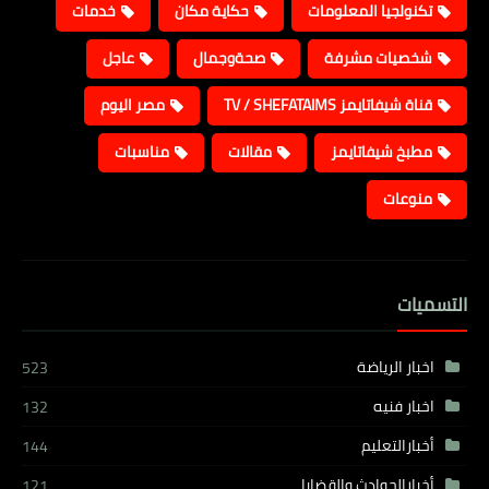
تكنولجيا المعلومات
حكاية مكان
خدمات
شخصيات مشرفة
صحةوجمال
عاجل
قناة شيفاتايمز TV / SHEFATAIMS
مصر اليوم
مطبخ شيفاتايمز
مقالات
مناسبات
منوعات
التسميات
اخبار الرياضة
523
اخبار فنيه
132
أخبارالتعليم
144
أخبارالحوادث والقضايا
121