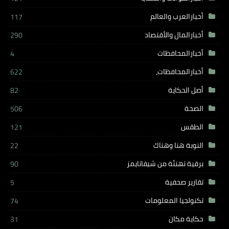
أخبارالعرب والعالم
117
أخبارالمال والأقتصاد
290
أخبارالمحافظات
4
أخبارالمحافظات،
622
أصل الحكاية
82
الصحة
506
الطقس
121
النوبة هنا وهناك
22
برقية تهنئة من شيفاتايمز
90
تقارير صحفية
5
تكنولجيا المعلومات
74
حكاية مكان
31