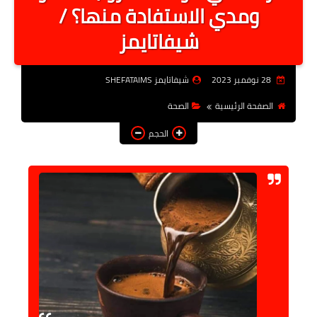
ومدي الاستفادة منها؟ /
أخبار الرياصة
شيفاتايمز
الطب البديل
منوعات
28 نوفمبر 2023
شيفاتايمز SHEFATAIMS
خدمات
الصفحة الرئيسية
الصحة
عاجل
الحجم
اخبار فنيه
التعليم
الصحه
الطقس
معلومه قانونيه
تكنولوجيا المعلومات