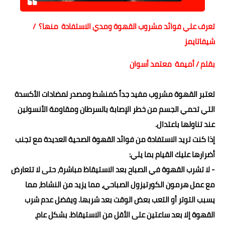
حوادث وقضايا
تعرف علي فوائد مشروب القهوة ومدي الاستفادة منها؟ /
خدمات
شيفاتايمز
الصحه والجمال
بقلم / أميمة معتمد أسوان
فن المطبخ
تعتبر
القهوة مشروب مفيد جداً كمنشط ومصدر لمضادات الأكسدة
مقالات
التي تحمي الجسم من خطر الإصابة بالسرطان ومقاومة الأنسولين
عند تناولها باعتدال.
إذا كنت تريد الاستفادة من فوائد القهوة الصحية العديدة مع تجنب
أضرارها عليك القيام بما يلي:
- لا تشرب القهوة في الصباح بعد الاستيقاظ مباشرة، حتى لا تتعارض
مع عمل هرمون الكورتيزول الصباحي، مما يزيد من النشاط، مما
يسبب التوتر أو التعب بعض الوقت بعد شربها. ويفضل عدم شرب
القهوة إلا بعد ساعتين على الأقل من الاستيقاظ. بشكل عام،