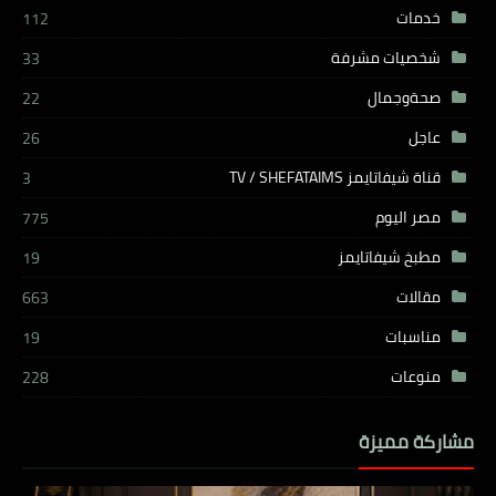
خدمات
112
شخصيات مشرفة
33
صحةوجمال
22
عاجل
26
قناة شيفاتايمز TV / SHEFATAIMS
3
مصر اليوم
775
مطبخ شيفاتايمز
19
مقالات
663
مناسبات
19
منوعات
228
مشاركة مميزة