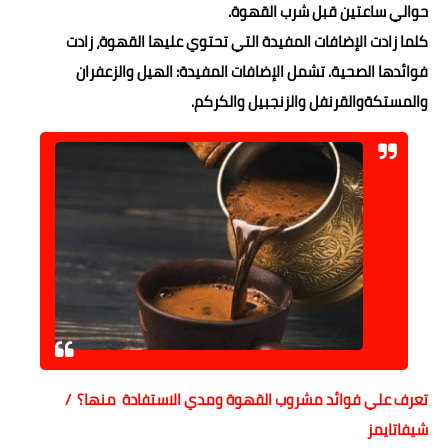
حوالي ساعتين قبل شرب القهوة.
كلما زادت الإضافات المفيدة التي تحتوي عليها القهوة، زادت
فوائدها الصحية. تشمل الإضافات المفيدة: الهيل والزعفران
والمستكةوالقرنفل والزنجبيل والكركم.
تعرف علي فوائد مشروب القهوة ومدي الاستفادة منها؟ /
شيفاتايمز