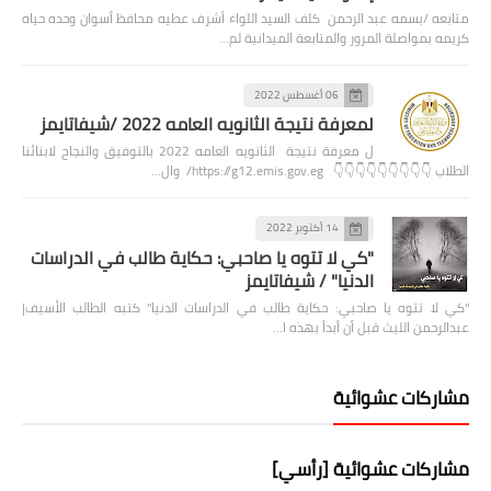
متابعه /بسمه عبد الرحمن كلف السيد اللواء أشرف عطيه محافظ أسوان وحده حياه
كريمه بمواصلة المرور والمتابعة الميدانية لم…
06 أغسطس 2022
لمعرفة نتيجة الثانويه العامه 2022 /شيفاتايمز
ل معرفة نتيجة الثانويه العامه 2022 بالتوفيق والنجاح لابنائنا
الطلاب 👇👇👇👇👇👇👇👇👇 https://g12.emis.gov.eg/ وال…
14 أكتوبر 2022
"كي لا تتوه يا صاحبي: حكاية طالب في الدراسات
الدنيا" / شيفاتايمز
"كي لا تتوه يا صاحبي: حكاية طالب في الدراسات الدنيا" كتبه الطالب الأسيف|
عبدالرحمن الليث قبل أن أبدأ بهذه ا…
مشاركات عشوائية
مشاركات عشوائية [رأسي]