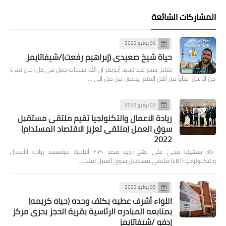
المشاركات الشائعة
06 يونيو 2022
حياة شيخ صعيدى (إبراهيم رفعت)/شيفاتايمز
بقلم :سحر عبدالسيد أبوبكر إن الله سبحانه جعل في كل زمان فترة
من الرسل، بقايا من أهل العلم، يدعون من ضل إلى …
02 يونيو 2022
ريادة الاعمال والتكنولجيا تقيم ملتقى مستقبل
سوق العمل (ملتقى تعزيز الاقتصاد المستدام)
2022
✍️ سهيلة محي على نهج رؤية مصر ٢٠٣٠ أقامت مؤسسة ريادة الأعمال
والتكنولوجيا (LBT) ملتقى مستقبل سوق العمل (ملت…
05 يوليو 2022
اللواء أشرف عطيه يكلف وحده (حياه كريمه)
بمتابعه المبادره الرئاسية بقرية الحجز بحرى مركز
إدفو /شيفاتايمز