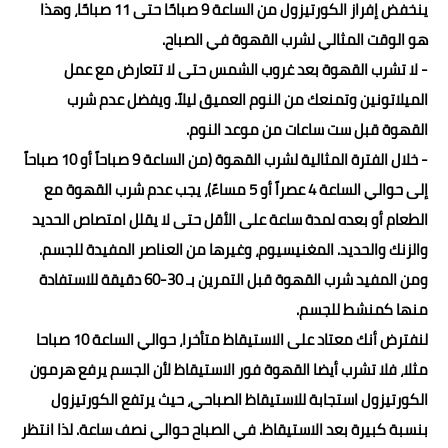
ينخفض ​​إفراز الكورتيزول من الساعة 9 صباحًا حتى 11 صباحًا، وهذا
هو الوقت المثالي لشرب القهوة في الصباح.
- لا تشرب القهوة بعد غروب الشمس حتى لا تتعارض مع عمل
الميلاتونين وتمنعك من النوم العميق ليلاً. ويفضل عدم شرب
القهوة قبل ست ساعات من موعد النوم.
- خلال الفترة المثالية لشرب القهوة (من الساعة 9 صباحاً أو 10 صباحاً
إلى حوالي الساعة 4 عصراً أو 5 مساءً)، يجب عدم شرب القهوة مع
الطعام أو بعده لمدة ساعة على الأقل حتى لا يقلل امتصاص الحديد
والزنك والحديد. المغنيسيوم، وغيرها من العناصر المفيدة للجسم.
ومن المفيد شرب القهوة قبل التمرين بـ 30-60 دقيقة للاستفادة
منها كمنشط للجسم.
لنفترض أنك معتاد على الاستيقاظ متأخرا، حوالي الساعة 10 صباحا
مثلا، فلا تشرب أيضا القهوة فور الاستيقاظ لأن الجسم يرفع هرمون
الكورتيزول استجابة للاستيقاظ الصباحي، حيث يرتفع الكورتيزول
بنسبة كبيرة بعد الاستيقاظ. في الصباح حوالي نصف ساعة. لذا انتظر