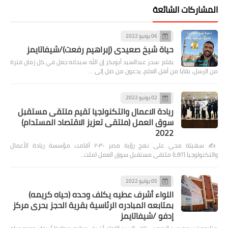
المشاركات الشائعة
06 يونيو 2022
حياة شيخ صعيدى (إبراهيم رفعت)/شيفاتايمز
بقلم :سحر عبدالسيد أبوبكر إن الله سبحانه جعل في كل زمان فترة
من الرسل، بقايا من أهل العلم، يدعون من ضل إلى …
02 يونيو 2022
ريادة الاعمال والتكنولجيا تقيم ملتقى مستقبل
سوق العمل (ملتقى تعزيز الاقتصاد المستدام)
2022
✍️ سهيلة محي على نهج رؤية مصر ٢٠٣٠ أقامت مؤسسة ريادة الأعمال
والتكنولوجيا (LBT) ملتقى مستقبل سوق العمل (ملت…
05 يوليو 2022
اللواء أشرف عطيه يكلف وحده (حياه كريمه)
بمتابعه المبادره الرئاسية بقرية الحجز بحرى مركز
إدفو /شيفاتايمز