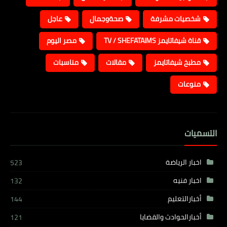
شخصيات مشرفة
صحةوجمال
عاجل
قناة شيفاتايمز TV / SHEFATAIMS
مصر اليوم
مطبخ شيفاتايمز
مقالات
مناسبات
منوعات
التسميات
اخبار الرياضة
523
اخبار فنيه
132
أخبارالتعليم
144
أخبارالحوادث والقضايا
121