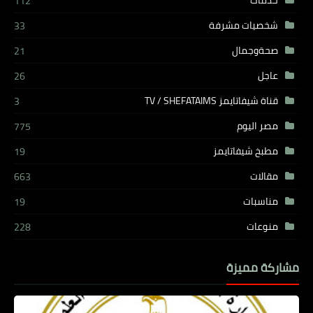
خدمات
112
شخصيات مشرفة
33
صحةوجمال
21
عاجل
26
قناة شيفاتايمز TV / SHEFATAIMS
3
مصر اليوم
775
مطبخ شيفاتايمز
19
مقالات
663
مناسبات
19
منوعات
228
مشاركة مميزة