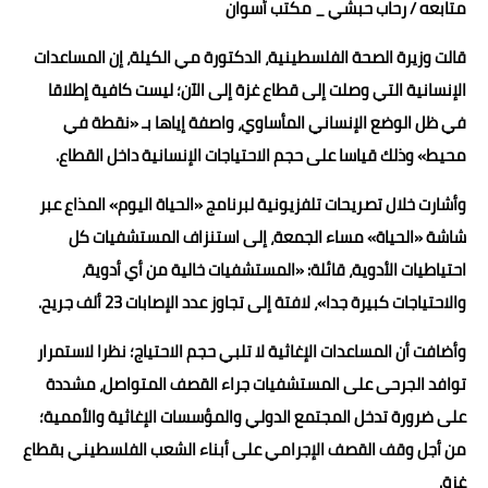
متابعه / رحاب حبشي _ مكتب أسوان
حوادث وقضايا
قالت وزيرة الصحة الفلسطينية، الدكتورة مي الكيلة، إن المساعدات
خدمات
الإنسانية التي وصلت إلى قطاع غزة إلى الآن؛ ليست كافية إطلاقا
في ظل الوضع الإنساني المأساوي، واصفة إياها بـ «نقطة في
الصحه والجمال
محيط» وذلك قياسا على حجم الاحتياجات الإنسانية داخل القطاع.
فن المطبخ
وأشارت خلال تصريحات تلفزيونية لبرنامج «الحياة اليوم» المذاع عبر
مقالات
شاشة «الحياة» مساء الجمعة، إلى استنزاف المستشفيات كل
احتياطيات الأدوية، قائلة: «المستشفيات خالية من أي أدوية،
والاحتياجات كبيرة جدا»، لافتة إلى تجاوز عدد الإصابات 23 ألف جريح.
وأضافت أن المساعدات الإغاثية لا تلبي حجم الاحتياج؛ نظرا لاستمرار
توافد الجرحى على المستشفيات جراء القصف المتواصل، مشددة
على ضرورة تدخل المجتمع الدولي والمؤسسات الإغاثية والأممية؛
من أجل وقف القصف الإجرامي على أبناء الشعب الفلسطيني بقطاع
غزة.