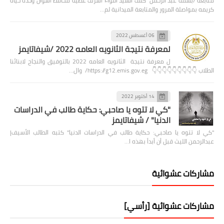
متابعه /بسمه عبد الرحمن كلف السيد اللواء أشرف عطيه محافظ أسوان وحده حياه
كريمه بمواصلة المرور والمتابعة الميدانية لم…
06 أغسطس 2022
لمعرفة نتيجة الثانويه العامه 2022 /شيفاتايمز
ل معرفة نتيجة الثانويه العامه 2022 بالتوفيق والنجاح لابنائنا
الطلاب 👇👇👇👇👇👇👇👇👇 https://g12.emis.gov.eg/ وال…
14 أكتوبر 2022
"كي لا تتوه يا صاحبي: حكاية طالب في الدراسات
الدنيا" / شيفاتايمز
"كي لا تتوه يا صاحبي: حكاية طالب في الدراسات الدنيا" كتبه الطالب الأسيف|
عبدالرحمن الليث قبل أن أبدأ بهذه ا…
مشاركات عشوائية
مشاركات عشوائية [رأسي]