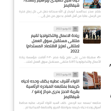
حياة شيخ صعيدى (إبراهيم رفعت)/
شيفاتايمز
بقلم :سحر عبدالسيد أبوبكر إن الله سبحانه جعل في كل زمان فترة
من الرسل، بقايا من أهل العلم، يدعون من ضل إلى …
02 يونيو 2022
ريادة الاعمال والتكنولجيا تقيم
ملتقى مستقبل سوق العمل
(ملتقى تعزيز الاقتصاد المستدام)
2022
✍️ سهيلة محي على نهج رؤية مصر ٢٠٣٠ أقامت مؤسسة ريادة
الأعمال والتكنولوجيا (LBT) ملتقى مستقبل سوق العمل (ملت…
دث الرسمي ومدير إدارة الدبلوماسية العامة بوزارة الخارجية، أن السيد سامح شكري وزير الخارجية تلقى يوم ٨
05 يوليو 2022
اللواء أشرف عطيه يكلف وحده (حياه
كريمه) بمتابعه المبادره الرئاسية
بقرية الحجز بحرى مركز إدفو /
شيفاتايمز
متابعه /بسمه عبد الرحمن كلف السيد اللواء أشرف عطيه محافظ
أسوان وحده حياه كريمه بمواصلة المرور والمتابعة الميدانية لم…