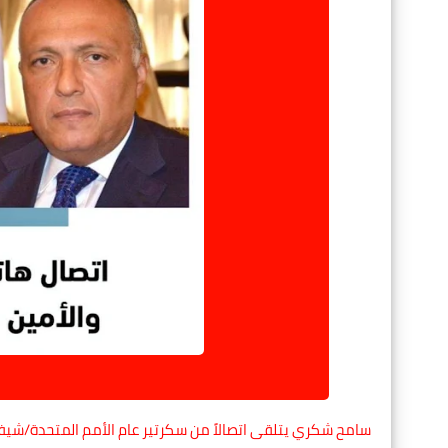
سامح شكري يتلقى اتصالاً من سكرتير عام الأمم المتحدة/شيفا