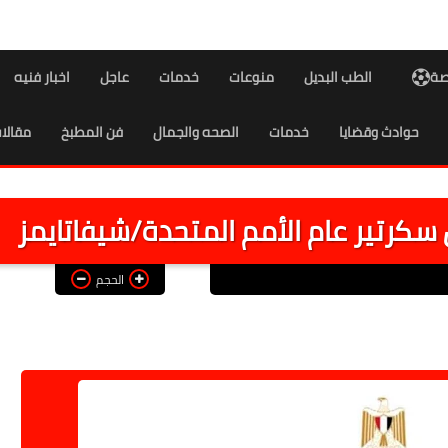
اصة
الطب البديل
منوعات
خدمات
عاجل
اخبار فنيه
حوادث وقضايا
خدمات
الصحه والجمال
فن المطبخ
مقالا
سكرتير عام الأمم المتحدة/شيفاتايمز
الحجم