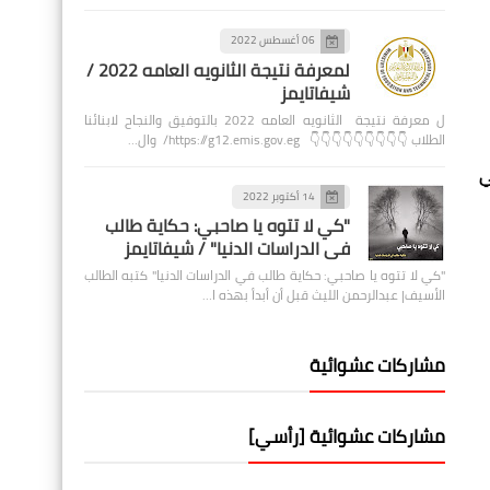
06 أغسطس 2022
لمعرفة نتيجة الثانويه العامه 2022 /
شيفاتايمز
ل معرفة نتيجة الثانويه العامه 2022 بالتوفيق والنجاح لابنائنا
الطلاب 👇👇👇👇👇👇👇👇👇 https://g12.emis.gov.eg/ وال…
ي
14 أكتوبر 2022
"كي لا تتوه يا صاحبي: حكاية طالب
في الدراسات الدنيا" / شيفاتايمز
"كي لا تتوه يا صاحبي: حكاية طالب في الدراسات الدنيا" كتبه الطالب
الأسيف| عبدالرحمن الليث قبل أن أبدأ بهذه ا…
مشاركات عشوائية
مشاركات عشوائية [رأسي]