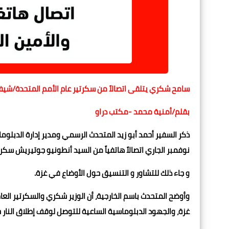
سامح شكري يتلقى اتصالاً من سكرتير عام الأمم المتحدة/شيفا
بقلم/أمنية محمد -مكتب دراو
نوفمبر الجاري اتصالاً هاتفياً من السيد أنطونيو جوتيريش سكرت
و جاء ذلك للتشاور و التنسيق حول الأوضاع في غزة.
وأوضح المتحدث باسم الخارجية، أن الوزير شكري والسكرتير الع
غزة، والجهود الدبلوماسية الساعية للتوصل لوقف إطلاق النار ح