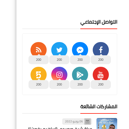
التواصل الإجتماعي
200
200
200
200
200
200
200
200
المشاركات الشائعة
06 يونيو 2022