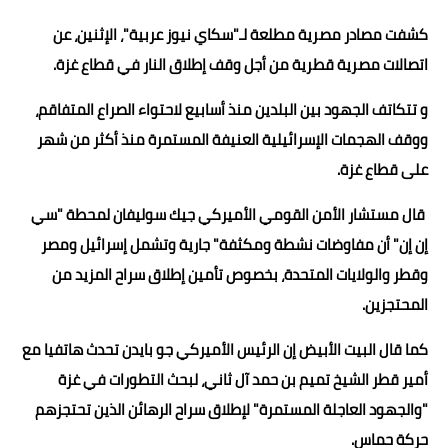
حوادث وقضايا
كشفت مصادر مصرية مطلعة لـ"سكاي نيوز عربية"، الإثنين، عن
اتصالات مصرية قطرية من أجل وقف إطلاق النار في قطاع غزة.
خدمات
و تتكاتف الجهود بين البلدين منذ أسابيع لاحتواء الصراع المتفاقم،
الصحه والجمال
ووقف الهجمات الإسرائيلية العنيفة المستمرة منذ أكثر من شهر
فن المطبخ
على قطاع غزة.
مقالات
قال مستشار الأمن القومي الأميركي جيك سوليفان لمحطة "سي
إن إن" أن مفاوضات نشطة ومكثفة" جارية وتشمل إسرائيل ومصر
وقطر والولايات المتحدة، بخصوص تأمين إطلاق سراح المزيد من
المحتجزين.
كما قال البيت الأبيض إن الرئيس الأميركي جو بايدن تحدث هاتفيا مع
أمير قطر الشيخ تميم بن حمد آل ثاني، لبحث التطورات في غزة
"والجهود العاجلة المستمرة" لإطلاق سراح الرهائن الذين تحتجزهم
حركة حماس.