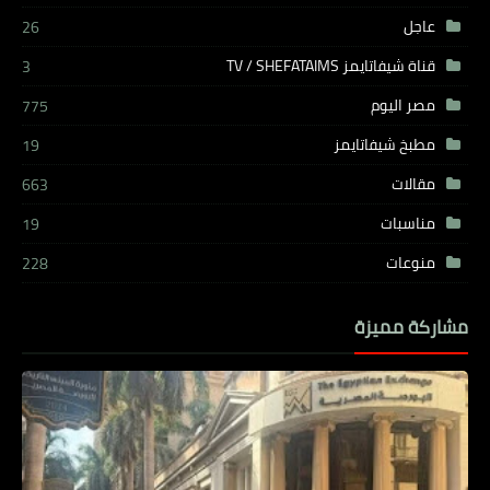
عاجل
26
قناة شيفاتايمز TV / SHEFATAIMS
3
مصر اليوم
775
مطبخ شيفاتايمز
19
مقالات
663
مناسبات
19
منوعات
228
مشاركة مميزة