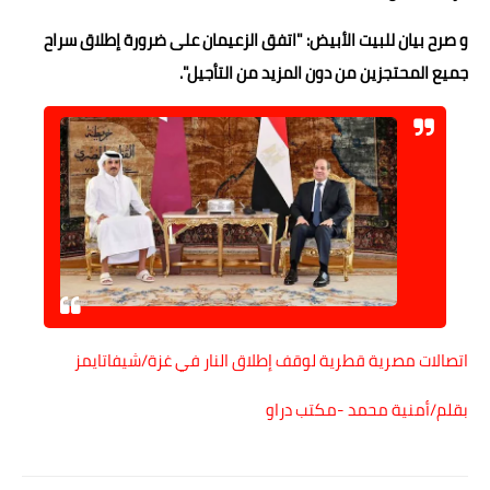
و صرح بيان للبيت الأبيض: "اتفق الزعيمان على ضرورة إطلاق سراح
جميع المحتجزين من دون المزيد من التأجيل".
اتصالات مصرية قطرية لوقف إطلاق النار في غزة/شيفاتايمز
بقلم/أمنية محمد -مكتب دراو