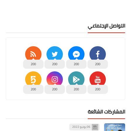
التواصل الإجتماعي
200
200
200
200
200
200
200
200
المشاركات الشائعة
06 يونيو 2022