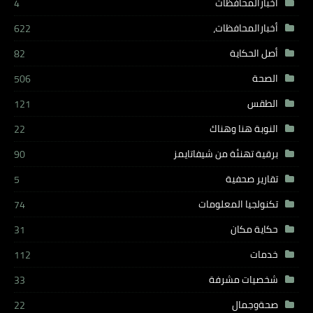
أخبارالمحافظات
4
أخبارالمحافظات،
622
أصل الحكاية
82
الصحة
506
الطقس
121
النوبة هنا وهناك
22
برقية تهنئة من شيفاتايمز
90
تقارير صحفية
5
تكنولجيا المعلومات
74
حكاية مكان
31
خدمات
112
شخصيات مشرفة
33
صحةوجمال
22