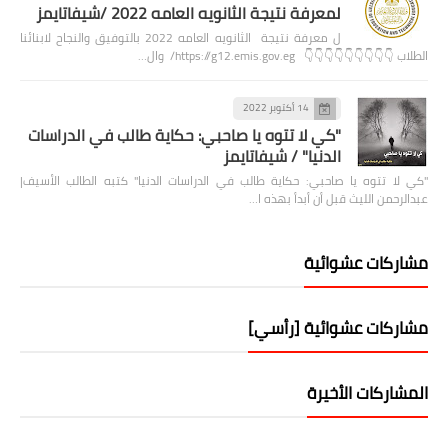
لمعرفة نتيجة الثانويه العامه 2022 /شيفاتايمز
ل معرفة نتيجة الثانويه العامه 2022 بالتوفيق والنجاح لابنائنا
الطلاب 👇👇👇👇👇👇👇👇👇 https://g12.emis.gov.eg/ وال…
14 أكتوبر 2022
"كي لا تتوه يا صاحبي: حكاية طالب في الدراسات
الدنيا" / شيفاتايمز
"كي لا تتوه يا صاحبي: حكاية طالب في الدراسات الدنيا" كتبه الطالب الأسيف|
عبدالرحمن الليث قبل أن أبدأ بهذه ا…
مشاركات عشوائية
مشاركات عشوائية [رأسي]
المشاركات الأخيرة