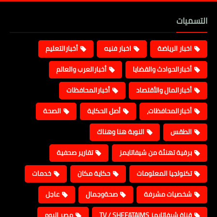
التسميات
اخبار الرياضة
اخبار فنيه
أخبارالتعليم
أخبارالحوادث والقضايا
أخبارالعرب والعالم
أخبارالمال والأقتصاد
أخبارالمحافظات
أخبارالمحافظات،
أصل الحكاية
الصحة
الطقس
النوبة هنا وهناك
برقية تهنئة من شيفاتايمز
تقارير صحفية
تكنولجيا المعلومات
حكاية مكان
خدمات
شخصيات مشرفة
صحةوجمال
عاجل
قناة شيفاتايمز TV / SHEFATAIMS
مصر اليوم