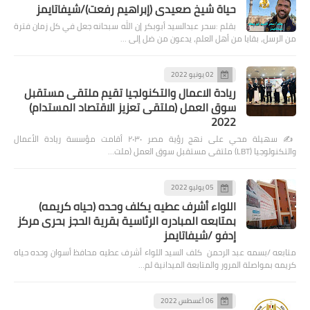
حياة شيخ صعيدى (إبراهيم رفعت)/شيفاتايمز
بقلم :سحر عبدالسيد أبوبكر إن الله سبحانه جعل في كل زمان فترة
من الرسل، بقايا من أهل العلم، يدعون من ضل إلى …
02 يونيو 2022
ريادة الاعمال والتكنولجيا تقيم ملتقى مستقبل
سوق العمل (ملتقى تعزيز الاقتصاد المستدام)
2022
✍️ سهيلة محي على نهج رؤية مصر ٢٠٣٠ أقامت مؤسسة ريادة الأعمال
والتكنولوجيا (LBT) ملتقى مستقبل سوق العمل (ملت…
05 يوليو 2022
اللواء أشرف عطيه يكلف وحده (حياه كريمه)
بمتابعه المبادره الرئاسية بقرية الحجز بحرى مركز
إدفو /شيفاتايمز
متابعه /بسمه عبد الرحمن كلف السيد اللواء أشرف عطيه محافظ أسوان وحده حياه
كريمه بمواصلة المرور والمتابعة الميدانية لم…
06 أغسطس 2022