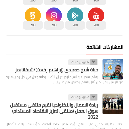
200
200
200
200
200
200
200
200
المشاركات الشائعة
06 يونيو 2022
حياة شيخ صعيدى (إبراهيم رفعت)/شيفاتايمز
بقلم :سحر عبدالسيد أبوبكر إن الله سبحانه جعل في كل زمان فترة
من الرسل، بقايا من أهل العلم، يدعون من ضل إلى …
02 يونيو 2022
ريادة الاعمال والتكنولجيا تقيم ملتقى مستقبل
سوق العمل (ملتقى تعزيز الاقتصاد المستدام)
2022
✍️ سهيلة محي على نهج رؤية مصر ٢٠٣٠ أقامت مؤسسة ريادة الأعمال