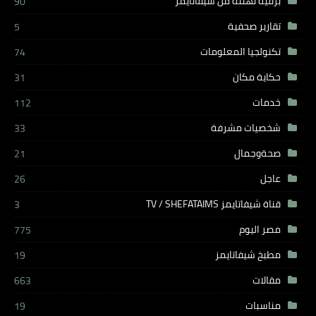
برقية تهنئة من شيفاتايمز
90
تقارير صحفية
5
تكنولجيا المعلومات
74
حكاية مكان
31
خدمات
112
شخصيات مشرفة
33
صحةوجمال
21
عاجل
26
قناة شيفاتايمز TV / SHEFATAIMS
3
مصر اليوم
775
مطبخ شيفاتايمز
19
مقالات
663
مناسبات
19