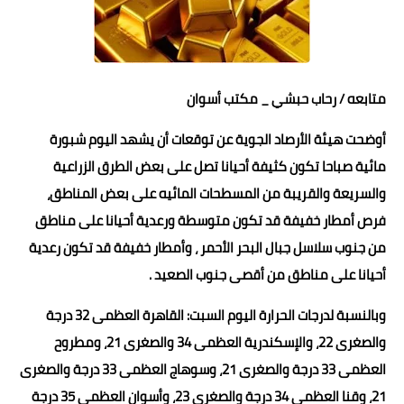
حوادث وقضايا
خدمات
متابعه / رحاب حبشي _ مكتب أسوان
الصحه والجمال
أوضحت هيئة الأرصاد الجوية عن توقعات أن يشهد اليوم شبورة
فن المطبخ
مائية صباحا تكون كثيفة أحيانا تصل على بعض الطرق الزراعية
مقالات
والسريعة والقريبة من المسطحات المائيه على بعض المناطق،
فرص أمطار خفيفة قد تكون متوسطة ورعدية أحيانا على مناطق
من جنوب سلاسل جبال البحر الأحمر ، وأمطار خفيفة قد تكون رعدية
أحيانا على مناطق من أقصى جنوب الصعيد .
وبالنسبة لدرجات الحرارة اليوم السبت: القاهرة العظمى 32 درجة
والصغرى 22، والإسكندرية العظمى 34 والصغرى 21، ومطروح
العظمى 33 درجة والصغرى 21، وسوهاج العظمى 33 درجة والصغرى
21، وقنا العظمى 34 درجة والصغرى 23، وأسوان العظمى 35 درجة