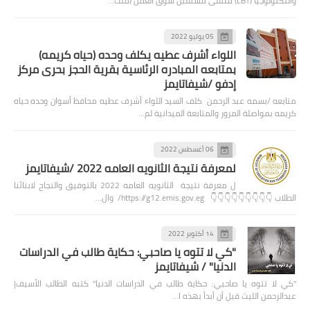
والتكنولوجيا (LBT) ملتقى مستقبل سوق العمل (ملت…
05 يوليو 2022
اللواء أشرف عطيه يكلف وحده (حياه كريمه)
بمتابعه المبادره الرئاسية بقرية الحجز بحرى مركز
إدفو /شيفاتايمز
متابعه /بسمه عبد الرحمن كلف السيد اللواء أشرف عطيه محافظ أسوان وحده حياه
كريمه بمواصلة المرور والمتابعة الميدانية لم…
06 أغسطس 2022
لمعرفة نتيجة الثانويه العامه 2022 /شيفاتايمز
ل معرفة نتيجة الثانويه العامه 2022 بالتوفيق والنجاح لابنائنا
الطلاب 👇👇👇👇👇👇👇👇👇 https://g12.emis.gov.eg/ وال…
14 أكتوبر 2022
"كي لا تتوه يا صاحبي: حكاية طالب في الدراسات
الدنيا" / شيفاتايمز
"كي لا تتوه يا صاحبي: حكاية طالب في الدراسات الدنيا" كتبه الطالب الأسيف|
عبدالرحمن الليث قبل أن أبدأ بهذه ا…