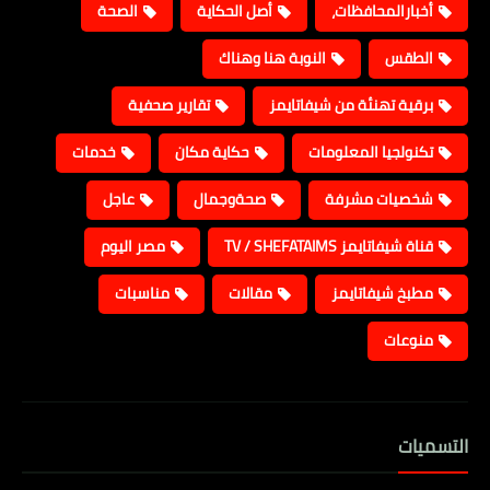
أخبارالمحافظات،
أصل الحكاية
الصحة
الطقس
النوبة هنا وهناك
برقية تهنئة من شيفاتايمز
تقارير صحفية
تكنولجيا المعلومات
حكاية مكان
خدمات
شخصيات مشرفة
صحةوجمال
عاجل
قناة شيفاتايمز TV / SHEFATAIMS
مصر اليوم
مطبخ شيفاتايمز
مقالات
مناسبات
منوعات
التسميات