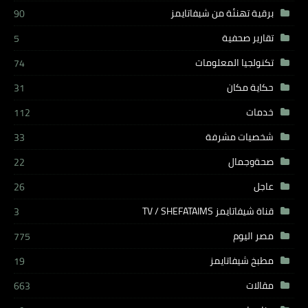
برقية تهنئة من شيفاتايمز
90
تقارير صحفية
5
تكنولجيا المعلومات
74
حكاية مكان
31
خدمات
112
شخصيات مشرفة
33
صحةوجمال
22
عاجل
26
قناة شيفاتايمز TV / SHEFATAIMS
3
مصر اليوم
775
مطبخ شيفاتايمز
19
مقالات
663