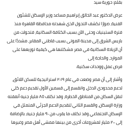
بقلم: حورية سيد
حوادث وقضايا
عرض الدكتور عبد الخالق إبراهيم مساعد وزير الإسكان للشئون
خدمات
الفنية، صورًا تكشف التحول الذي شهدته محافظة القاهرة منذ
فترة الستينيات وحتى الآن بسبب الكثافة السكانية، فتحولت من
الصحه والجمال
باريس الشرق إلى مدينة الموتى بسبب قاطني المقابر، مشددًا على
فن المطبخ
أن الزيادة السكانية في مصر مشكلتها هي كيفية توزيعها على
مقالات
الموارد، والحاجة إلى
فرص عمل ووحدات سكنية.
وأشار إلى أن مصر وضعت في عام ٢٠١٩ استراتيجية للسكن اللائق،
لدعم محدودي الدخل، وانقسم إلى قسمين الأول تقديم دعم كلي
لنقل السكان من المناطق الخطرة، وقد تكلف ٨٥ مليار جنيه أنفقته
وزارة الإسكان، والقسم الثاني لتقديم الدعم الجزئي المتمثل في
الإسكان الاجتماعي وقد تكلف ما يقرب من ٩٠ مليار جنيه، بالإضافة
إلى ٢٠٠ مليار لمشروعات أخرى من بينها ممشى أهل مصر وغيرها