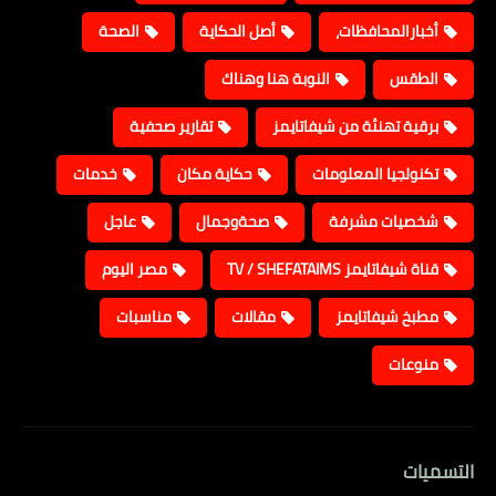
أخبارالمحافظات،
أصل الحكاية
الصحة
الطقس
النوبة هنا وهناك
برقية تهنئة من شيفاتايمز
تقارير صحفية
تكنولجيا المعلومات
حكاية مكان
خدمات
شخصيات مشرفة
صحةوجمال
عاجل
قناة شيفاتايمز TV / SHEFATAIMS
مصر اليوم
مطبخ شيفاتايمز
مقالات
مناسبات
منوعات
التسميات