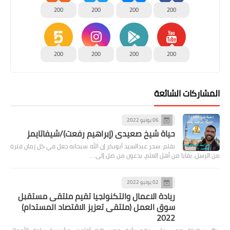
200
200
200
200
200
200
200
200
المشاركات الشائعة
06 يونيو 2022
حياة شيخ صعيدى (إبراهيم رفعت)/شيفاتايمز
بقلم :سحر عبدالسيد أبوبكر إن الله سبحانه جعل في كل زمان فترة
من الرسل، بقايا من أهل العلم، يدعون من ضل إلى …
02 يونيو 2022
ريادة الاعمال والتكنولجيا تقيم ملتقى مستقبل
سوق العمل (ملتقى تعزيز الاقتصاد المستدام)
2022