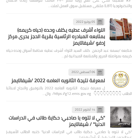
✍️ سهيلة محي على نهج رؤية مصر ٢٠٣٠ أقامت مؤسسة ريادة الأعمال
والتكنولوجيا (LBT) ملتقى مستقبل سوق العمل (ملت…
05 يوليو 2022
اللواء أشرف عطيه يكلف وحده (حياه كريمه)
بمتابعه المبادره الرئاسية بقرية الحجز بحرى مركز
إدفو /شيفاتايمز
متابعه /بسمه عبد الرحمن كلف السيد اللواء أشرف عطيه محافظ أسوان وحده حياه
كريمه بمواصلة المرور والمتابعة الميدانية لم…
06 أغسطس 2022
لمعرفة نتيجة الثانويه العامه 2022 /شيفاتايمز
ل معرفة نتيجة الثانويه العامه 2022 بالتوفيق والنجاح لابنائنا
الطلاب 👇👇👇👇👇👇👇👇👇 https://g12.emis.gov.eg/ وال…
14 أكتوبر 2022
"كي لا تتوه يا صاحبي: حكاية طالب في الدراسات
الدنيا" / شيفاتايمز
"كي لا تتوه يا صاحبي: حكاية طالب في الدراسات الدنيا" كتبه الطالب الأسيف|
عبدالرحمن الليث قبل أن أبدأ بهذه ا…