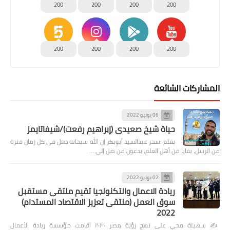
200
200
200
200
200
200
200
200
المشاركات الشائعة
06 يونيو 2022
حياة شيخ صعيدى (إبراهيم رفعت)/شيفاتايمز
بقلم :سحر عبدالسيد أبوبكر إن الله سبحانه جعل في كل زمان فترة
من الرسل، بقايا من أهل العلم، يدعون من ضل إلى …
02 يونيو 2022
ريادة الاعمال والتكنولجيا تقيم ملتقى مستقبل
سوق العمل (ملتقى تعزيز الاقتصاد المستدام)
2022
✍️ سهيلة محي على نهج رؤية مصر ٢٠٣٠ أقامت مؤسسة ريادة الأعمال