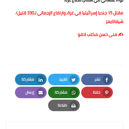
مقتل 15 جنديا إسرائيليا في غزة..وارتفاع الإجمالي لـ330 قتيل/
شيفاتايمز
✍️ منى حسن مكتب ادفو
نشر
تغريد
مشاركة
LinkedIn
Twitter
Facebook
حفظ
مشاركة
إرسال
Email
Whatsapp
Pinterest
طباعة
Print