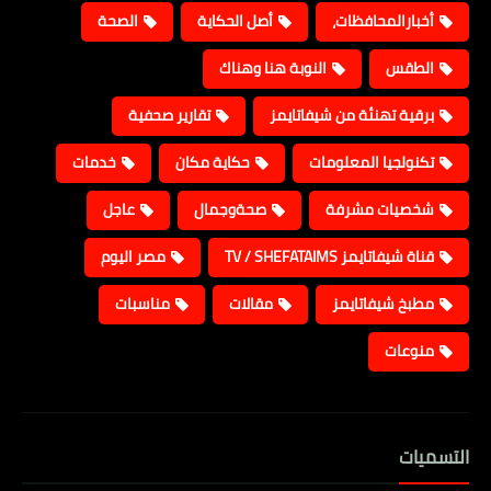
أخبارالمحافظات،
أصل الحكاية
الصحة
الطقس
النوبة هنا وهناك
برقية تهنئة من شيفاتايمز
تقارير صحفية
تكنولجيا المعلومات
حكاية مكان
خدمات
شخصيات مشرفة
صحةوجمال
عاجل
قناة شيفاتايمز TV / SHEFATAIMS
مصر اليوم
مطبخ شيفاتايمز
مقالات
مناسبات
منوعات
التسميات