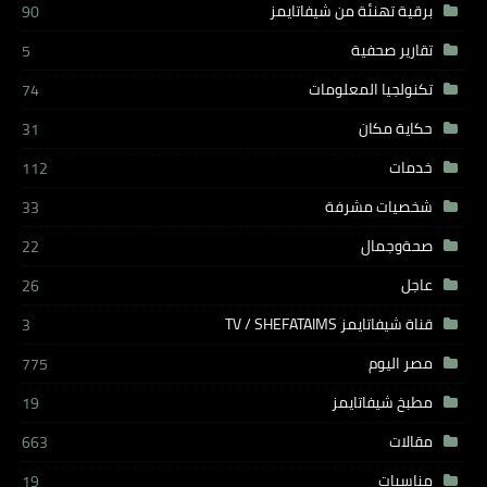
برقية تهنئة من شيفاتايمز
90
تقارير صحفية
5
تكنولجيا المعلومات
74
حكاية مكان
31
خدمات
112
شخصيات مشرفة
33
صحةوجمال
22
عاجل
26
قناة شيفاتايمز TV / SHEFATAIMS
3
مصر اليوم
775
مطبخ شيفاتايمز
19
مقالات
663
مناسبات
19