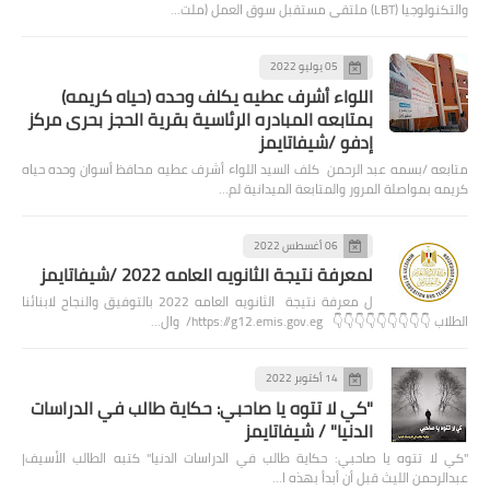
والتكنولوجيا (LBT) ملتقى مستقبل سوق العمل (ملت…
05 يوليو 2022
اللواء أشرف عطيه يكلف وحده (حياه كريمه)
بمتابعه المبادره الرئاسية بقرية الحجز بحرى مركز
إدفو /شيفاتايمز
متابعه /بسمه عبد الرحمن كلف السيد اللواء أشرف عطيه محافظ أسوان وحده حياه
كريمه بمواصلة المرور والمتابعة الميدانية لم…
06 أغسطس 2022
لمعرفة نتيجة الثانويه العامه 2022 /شيفاتايمز
ل معرفة نتيجة الثانويه العامه 2022 بالتوفيق والنجاح لابنائنا
الطلاب 👇👇👇👇👇👇👇👇👇 https://g12.emis.gov.eg/ وال…
14 أكتوبر 2022
"كي لا تتوه يا صاحبي: حكاية طالب في الدراسات
الدنيا" / شيفاتايمز
"كي لا تتوه يا صاحبي: حكاية طالب في الدراسات الدنيا" كتبه الطالب الأسيف|
عبدالرحمن الليث قبل أن أبدأ بهذه ا…