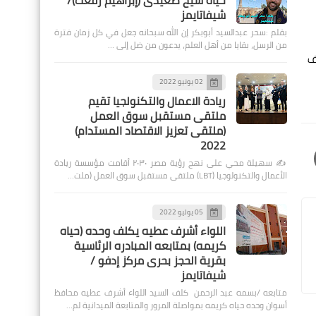
حياة شيخ صعيدى (إبراهيم رفعت)/
شيفاتايمز
بقلم :سحر عبدالسيد أبوبكر إن الله سبحانه جعل في كل زمان فترة
من الرسل، بقايا من أهل العلم، يدعون من ضل إلى …
تفت تقول "لا أموال اخرى للحرب.. أكثر من 3000 آلاف
02 يونيو 2022
ريادة الاعمال والتكنولجيا تقيم
ملتقى مستقبل سوق العمل
(ملتقى تعزيز الاقتصاد المستدام)
2022
✍️ سهيلة محي على نهج رؤية مصر ٢٠٣٠ أقامت مؤسسة ريادة
الأعمال والتكنولوجيا (LBT) ملتقى مستقبل سوق العمل (ملت…
05 يوليو 2022
اللواء أشرف عطيه يكلف وحده (حياه
كريمه) بمتابعه المبادره الرئاسية
بقرية الحجز بحرى مركز إدفو /
شيفاتايمز
متابعه /بسمه عبد الرحمن كلف السيد اللواء أشرف عطيه محافظ
أسوان وحده حياه كريمه بمواصلة المرور والمتابعة الميدانية لم…