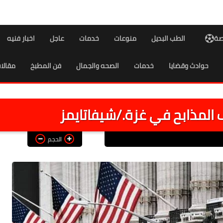
اصة
الطب البديل
منوعات
خدمات
عاجل
اخبار فنيه
حوادث وقضايا
خدمات
الصحه والجمال
فن المطبخ
مقالا
المذابح في غزة./شيفاتايمز
الحجم