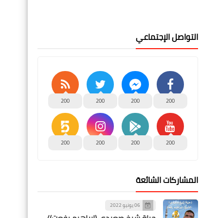
التواصل الإجتماعي
200
200
200
200
200
200
200
200
المشاركات الشائعة
06 يونيو 2022