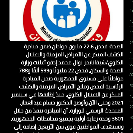
1
1
1
1
2
الصحة: فحص 22.6 مليون مواطن ضمن مبادرة
الكشف المبكر عن الأمراض المزمنة والاعتلال
4
الكلوي/شيفاتايمز نوال محمد إدفو أعلنت وزارة
6
الصحة والسكان، فحص 22 مليونًا و599 ألفًا و788
8
مواطنًا على مستوى الجمهورية ضمن المبادرة
الرئاسية لفحص وعلاج الأمراض المزمنة والكشف
5
المبكر عن الاعتلال الكلوي، منذ إطلاقها في سبتمبر
1
2021 وحتى الآن.وأوضح الدكتور حسام عبدالغفار،
2
المتحدث الرسمي للوزارة، أن المبادرة تنفذ من خلال
3601 وحدة رعاية أولية بجميع محافظات الجمهورية،
9
وتستهدف المواطنين فوق سن الأربعين إضافة إلى
5