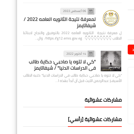
06 أغسطس 2022
لمعرفة نتيجة الثانويه العامه 2022 /
شيفاتايمز
ل معرفة نتيجة الثانويه العامه 2022 بالتوفيق والنجاح لابنائنا
الطلاب 👇👇👇👇👇👇👇👇👇 https://g12.emis.gov.eg/ وال…
د
14 أكتوبر 2022
"كي لا تتوه يا صاحبي: حكاية طالب
في الدراسات الدنيا" / شيفاتايمز
"كي لا تتوه يا صاحبي: حكاية طالب في الدراسات الدنيا" كتبه الطالب
الأسيف| عبدالرحمن الليث قبل أن أبدأ بهذه ا…
مشاركات عشوائية
مشاركات عشوائية [رأسي]