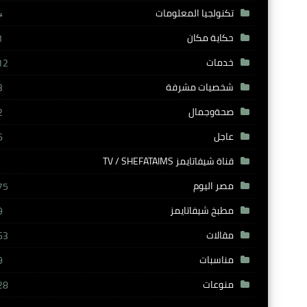
تكنولجيا المعلومات
4
حكاية مكان
1
خدمات
12
شخصيات مشرفة
3
صحةوجمال
2
عاجل
6
قناة شيفاتايمز TV / SHEFATAIMS
مصر اليوم
75
مطبخ شيفاتايمز
9
مقالات
63
مناسبات
9
منوعات
28