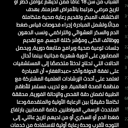
الشباب من سن 18 عامًا ممن لديهم عوامل خطر أو
7
تاريخ مرضي مرتبط بالأمراض المزمنة، بهدف
الاكتشاف المبكر وتقديم رعاية صحية متكاملة
3
مجانًا.وتشمل المبادرة إجراء فحوصات قياس ضغط
1
الدم والسكر العشوائي والتراكمي ونسب الدهون
3
ووظائف الكلى ومؤشر كتلة الجسم، مع تقديم
جلسات توعية صحية وبرامج متابعة دورية، ويحصل
2
المصابون على أدوية شهرية مجانية بينما تُحال
2
الحالات التي تحتاج تدخلاً متخصصًا إلى المستشفيات
3
على نفقة الدولة.وأكد «عبدالغفار» أن المبادرة
تعتمد على أحدث الإرشادات العلمية المشتركة مع
7
منظمة الصحة العالمية، مع تدريب مستمر للأطقم
1
الطبية لضمان دقة الفحص والإحالة الفورية، محققة
6
تكاملاً حقيقيًا بين الرعاية الأولية والمتقدمة.ودعا
المتحدث الرسمي المواطنين، خاصة المصابين بارتفاع
1
ضغط الدم أو السكري أو من لديهم تاريخ عائلي، إلى
2
التوجه لأقرب وحدة رعاية أولية للاستفادة من خدمات