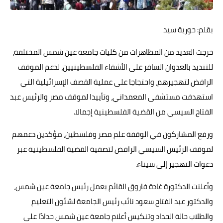
حوادث وقضايا
بقلم: حورية سيد
خدمات
خرجت العديد من المظاهرات من كليات جامعة عين شمس المختلفة،
الصحه والجمال
للتنديد بالعدوان السافر على الأشقاء الفلسطينيين، لدعم الموقف
فن المطبخ
الرافض لتهجيرهم، واحتجاجا على عملية القصف الإسرائيلية التي
استهدفت مستشفى المعمداني، وتأييدا لموقف مصر والرئيس عبد
مقالات
الفتاح السيسي من القضية الفلسطينية إجمالا.
ورفع المشاركون في الوقفة علم مصر وفلسطين، مؤكدين دعمهم
لموقف الرئيس السيسي الرافض لتصفية القضية الفلسطينية عبر
دعوات التهجير إلى سيناء.
وأعلنت الدكتورة غادة فاروق القائم بعمل رئيس جامعة عين شمس،
والدكتور عبد الفتاح سعود نائب رئيس الجامعة لشئون التعليم
والطلاب حالة الحداد وتنكيس أعلام جامعة عين شمس حدادًا على