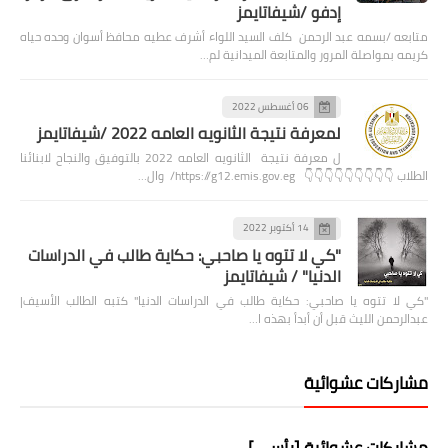
إدفو /شيفاتايمز
متابعه /بسمه عبد الرحمن كلف السيد اللواء أشرف عطيه محافظ أسوان وحده حياه
كريمه بمواصلة المرور والمتابعة الميدانية لم…
06 أغسطس 2022
لمعرفة نتيجة الثانويه العامه 2022 /شيفاتايمز
ل معرفة نتيجة الثانويه العامه 2022 بالتوفيق والنجاح لابنائنا
الطلاب 👇👇👇👇👇👇👇👇👇 https://g12.emis.gov.eg/ وال…
14 أكتوبر 2022
"كي لا تتوه يا صاحبي: حكاية طالب في الدراسات
الدنيا" / شيفاتايمز
"كي لا تتوه يا صاحبي: حكاية طالب في الدراسات الدنيا" كتبه الطالب الأسيف|
عبدالرحمن الليث قبل أن أبدأ بهذه ا…
مشاركات عشوائية
مشاركات عشوائية [رأسي]