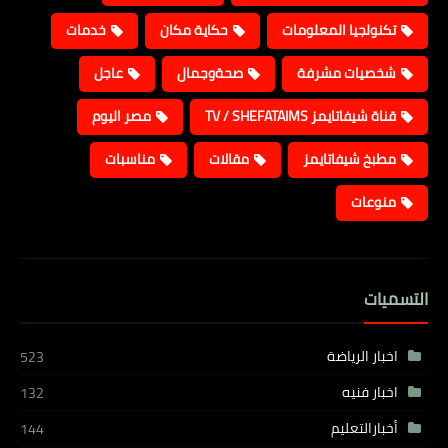
تكنولجيا المعلومات
حكاية مكان
خدمات
شخصيات مشرفة
صحةوجمال
عاجل
قناة شيفاتايمز TV / SHEFATAIMS
مصر اليوم
مطبخ شيفاتايمز
مقالات
مناسبات
منوعات
التسميات
اخبار الرياضة
523
اخبار فنيه
132
أخبارالتعليم
144