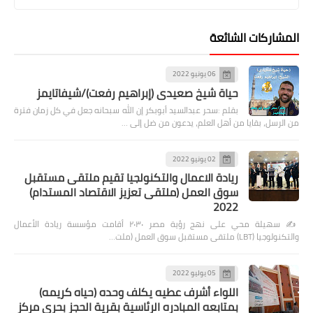
المشاركات الشائعة
06 يونيو 2022
حياة شيخ صعيدى (إبراهيم رفعت)/شيفاتايمز
بقلم :سحر عبدالسيد أبوبكر إن الله سبحانه جعل في كل زمان فترة
من الرسل، بقايا من أهل العلم، يدعون من ضل إلى …
02 يونيو 2022
ريادة الاعمال والتكنولجيا تقيم ملتقى مستقبل
سوق العمل (ملتقى تعزيز الاقتصاد المستدام)
2022
✍️ سهيلة محي على نهج رؤية مصر ٢٠٣٠ أقامت مؤسسة ريادة الأعمال
والتكنولوجيا (LBT) ملتقى مستقبل سوق العمل (ملت…
05 يوليو 2022
اللواء أشرف عطيه يكلف وحده (حياه كريمه)
بمتابعه المبادره الرئاسية بقرية الحجز بحرى مركز