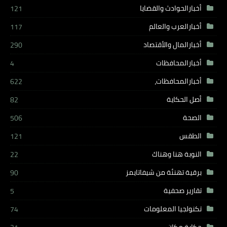
أخبارالحوادث والقضايا
121
أخبارالعرب والعالم
117
أخبارالمال والأقتصاد
290
أخبارالمحافظات
4
أخبارالمحافظات،
622
أصل الحكاية
82
الصحة
506
الطقس
121
النوبة هنا وهناك
22
برقية تهنئة من شيفاتايمز
90
تقارير صحفية
5
تكنولجيا المعلومات
74
حكاية مكان