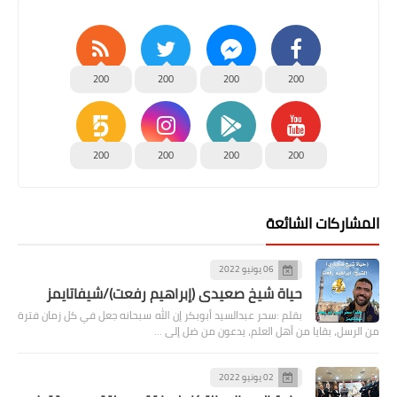
200
200
200
200
200
200
200
200
المشاركات الشائعة
06 يونيو 2022
حياة شيخ صعيدى (إبراهيم رفعت)/شيفاتايمز
بقلم :سحر عبدالسيد أبوبكر إن الله سبحانه جعل في كل زمان فترة
من الرسل، بقايا من أهل العلم، يدعون من ضل إلى …
02 يونيو 2022