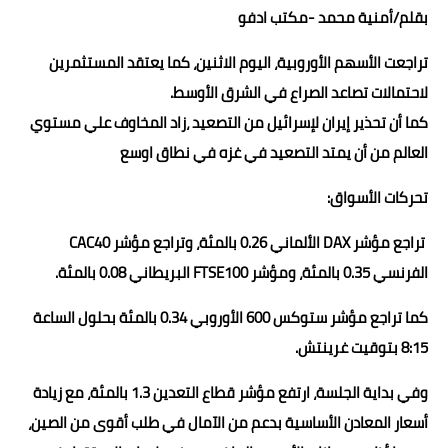
بقلم/أمنية محمد -مكتب ادفو
حوادث وقضايا
تراجعت الأسهم الأوروبية، اليوم الاثنين، كما يعتقد المستثمرين
خدمات
لاحتمالات تصاعد الصراع في الشرق الأوسط.
الصحه والجمال
كما أن تحذير إيران لإسرائيل من التصعيد ،زاد المخاوف علي مستوي
العالم من أن يمتد التصعيد في غزه في نطاق اوسع
فن المطبخ
تحركات الأسواق:
مقالات
تراجع مؤشر DAX الألماني 0.26 بالمئة، وتراجع مؤشر CAC40
الفرنسي 0.35 بالمئة، ومؤشر FTSE100 البريطاني 0.08 بالمئة.
كما تراجع مؤشر ستوكس 600 الأوروبي 0.34 بالمئة بحلول الساعة
8:15 بتوقيت غرينتش.
وفي بداية الجلسة، ارتفع مؤشر قطاع التعدين 1.3 بالمئة، مع زيادة
أسعار المعادن الأساسية بدعم من الآمال في طلب أقوى من الصين،