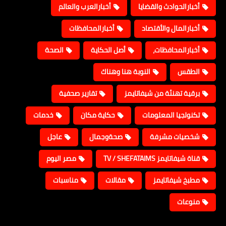
أخبارالحوادث والقضايا
أخبارالعرب والعالم
أخبارالمال والأقتصاد
أخبارالمحافظات
أخبارالمحافظات،
أصل الحكاية
الصحة
الطقس
النوبة هنا وهناك
برقية تهنئة من شيفاتايمز
تقارير صحفية
تكنولجيا المعلومات
حكاية مكان
خدمات
شخصيات مشرفة
صحةوجمال
عاجل
قناة شيفاتايمز TV / SHEFATAIMS
مصر اليوم
مطبخ شيفاتايمز
مقالات
مناسبات
منوعات