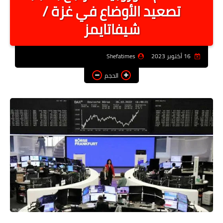
تصعيد الأوضاع في غزة /
أخبار الرياصة
شيفاتايمز
الطب البديل
منوعات
16 أكتوبر 2023
Shefatimes
خدمات
الحجم
عاجل
اخبار فنيه
التعليم
الصحه
الطقس
معلومه قانونيه
تكنولوجيا المعلومات