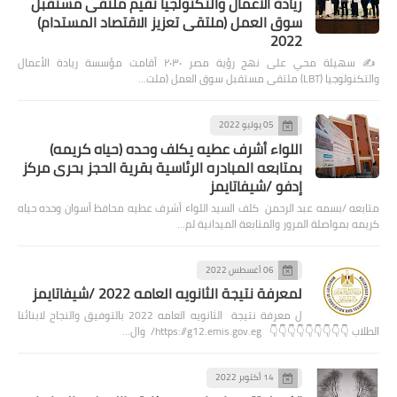
ريادة الاعمال والتكنولجيا تقيم ملتقى مستقبل
سوق العمل (ملتقى تعزيز الاقتصاد المستدام)
2022
✍️ سهيلة محي على نهج رؤية مصر ٢٠٣٠ أقامت مؤسسة ريادة الأعمال
والتكنولوجيا (LBT) ملتقى مستقبل سوق العمل (ملت…
05 يوليو 2022
اللواء أشرف عطيه يكلف وحده (حياه كريمه)
بمتابعه المبادره الرئاسية بقرية الحجز بحرى مركز
إدفو /شيفاتايمز
متابعه /بسمه عبد الرحمن كلف السيد اللواء أشرف عطيه محافظ أسوان وحده حياه
كريمه بمواصلة المرور والمتابعة الميدانية لم…
06 أغسطس 2022
لمعرفة نتيجة الثانويه العامه 2022 /شيفاتايمز
ل معرفة نتيجة الثانويه العامه 2022 بالتوفيق والنجاح لابنائنا
الطلاب 👇👇👇👇👇👇👇👇👇 https://g12.emis.gov.eg/ وال…
14 أكتوبر 2022