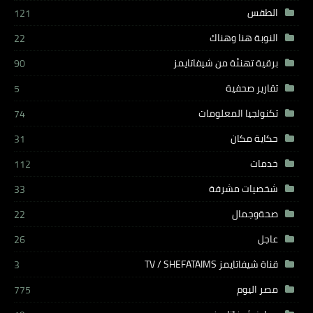
الطقس
121
النوبة هنا وهناك
22
برقية تهنئة من شيفاتايمز
90
تقارير صحفية
5
تكنولجيا المعلومات
74
حكاية مكان
31
خدمات
112
شخصيات مشرفة
33
صحةوجمال
22
عاجل
26
قناة شيفاتايمز TV / SHEFATAIMS
3
مصر اليوم
775