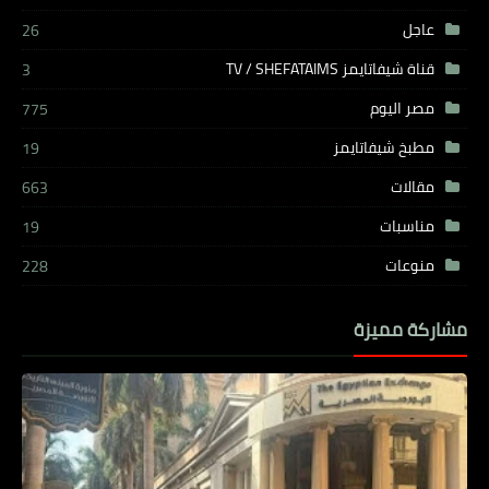
عاجل
26
قناة شيفاتايمز TV / SHEFATAIMS
3
مصر اليوم
775
مطبخ شيفاتايمز
19
مقالات
663
مناسبات
19
منوعات
228
مشاركة مميزة