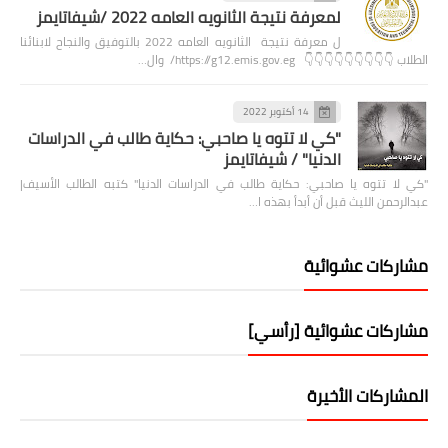
لمعرفة نتيجة الثانويه العامه 2022 /شيفاتايمز
ل معرفة نتيجة الثانويه العامه 2022 بالتوفيق والنجاح لابنائنا
الطلاب 👇👇👇👇👇👇👇👇👇 https://g12.emis.gov.eg/ وال…
14 أكتوبر 2022
"كي لا تتوه يا صاحبي: حكاية طالب في الدراسات
الدنيا" / شيفاتايمز
"كي لا تتوه يا صاحبي: حكاية طالب في الدراسات الدنيا" كتبه الطالب الأسيف|
عبدالرحمن الليث قبل أن أبدأ بهذه ا…
مشاركات عشوائية
مشاركات عشوائية [رأسي]
المشاركات الأخيرة