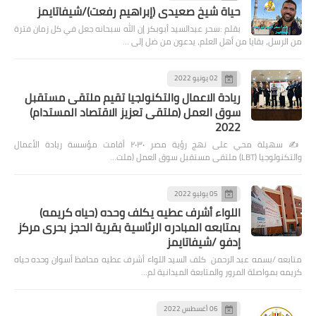
حياة شيخ صعيدى (إبراهيم رفعت)/شيفاتايمز
بقلم :سحر عبدالسيد أبوبكر إن الله سبحانه جعل في كل زمان فترة
من الرسل، بقايا من أهل العلم، يدعون من ضل إلى …
02 يونيو 2022
ريادة الاعمال والتكنولجيا تقيم ملتقى مستقبل
سوق العمل (ملتقى تعزيز الاقتصاد المستدام)
2022
✍️ سهيلة محي على نهج رؤية مصر ٢٠٣٠ أقامت مؤسسة ريادة الأعمال
والتكنولوجيا (LBT) ملتقى مستقبل سوق العمل (ملت…
05 يوليو 2022
اللواء أشرف عطيه يكلف وحده (حياه كريمه)
بمتابعه المبادره الرئاسية بقرية الحجز بحرى مركز
إدفو /شيفاتايمز
متابعه /بسمه عبد الرحمن كلف السيد اللواء أشرف عطيه محافظ أسوان وحده حياه
كريمه بمواصلة المرور والمتابعة الميدانية لم…
06 أغسطس 2022