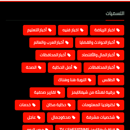
التسميات
اخبار الرياضة
اخبار فنيه
أخبارالتعليم
أخبارالحوادث والقضايا
أخبارالعرب والعالم
أخبارالمال والأقتصاد
أخبارالمحافظات
أخبارالمحافظات،
أصل الحكاية
الصحة
الطقس
النوبة هنا وهناك
برقية تهنئة من شيفاتايمز
تقارير صحفية
تكنولجيا المعلومات
حكاية مكان
خدمات
شخصيات مشرفة
صحةوجمال
عاجل
قناة شيفاتايمز TV / SHEFATAIMS
مصر اليوم