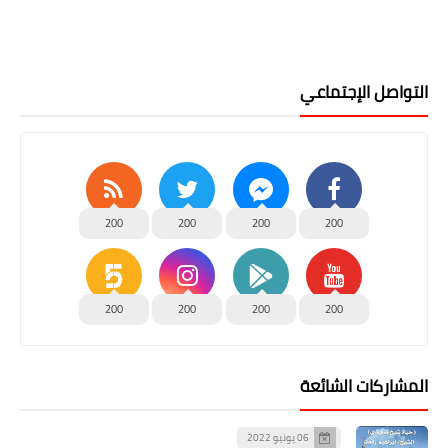
التواصل الإجتماعي
200
200
200
200
200
200
200
200
المشاركات الشائعة
06 يونيو 2022