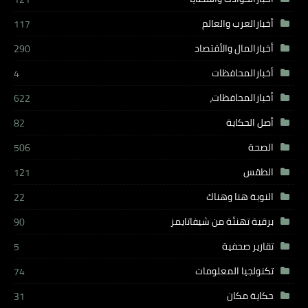
أخبارالعرب والعالم
117
أخبارالمال والأقتصاد
290
أخبارالمحافظات
4
أخبارالمحافظات،
622
أصل الحكاية
82
الصحة
506
الطقس
121
النوبة هنا وهناك
22
برقية تهنئة من شيفاتايمز
90
تقارير صحفية
5
تكنولجيا المعلومات
74
حكاية مكان
31