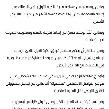
يعاني يوسف حسن مهاجم فريق الكرة الأول بنادي الزمالك من
حوادث وقضايا
إصابة بالقدم غاب عن إثرها لمدة خمسة أشهر من تدريبات الفريق
خدمات
الأبيض.
الصحه والجمال
ويعاني أيضًا يوسف حسن من إصابة بقرحة بالقدم وتستوجب خضوعه
فن المطبخ
لجراحة عاجلة.
مقالات
ومن المنتظر أن يخضع مهاجم فريق الكرة الأول بنادي الزمالك
لبرنامج تأهيلي لمدة 3 أشهر قبل العودة للمشاركة بصورة طبيعية
في التدريبات مع الفريق الأبيض.
وأوضح مهاجم الزمالك في بيان رسمي عبر حسابه الشخصي على
موقع التواصل الاجتماعي "فيسبوك" أنه عانى من تجاهل مسؤولي
النادي الأبيض خلال الفترة الماضية.
وفي سياق آخر، منح المدرب الكولومبي خوان كارلوس أوسيريو
لاعبي الفريق الأول لكرة القدم بنادي الزمالك إجازة من التدريبات