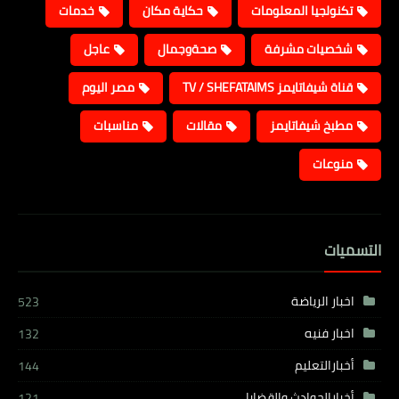
تكنولجيا المعلومات
حكاية مكان
خدمات
شخصيات مشرفة
صحةوجمال
عاجل
قناة شيفاتايمز TV / SHEFATAIMS
مصر اليوم
مطبخ شيفاتايمز
مقالات
مناسبات
منوعات
التسميات
اخبار الرياضة
523
اخبار فنيه
132
أخبارالتعليم
144
أخبارالحوادث والقضايا
121