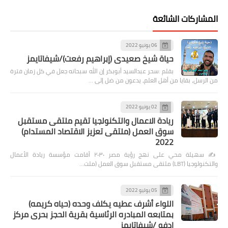
المشاركات الشائعة
06 يونيو 2022
حياة شيخ صعيدى (إبراهيم رفعت)/شيفاتايمز
بقلم :سحر عبدالسيد أبوبكر إن الله سبحانه جعل في كل زمان فترة
من الرسل، بقايا من أهل العلم، يدعون من ضل إلى …
02 يونيو 2022
ريادة الاعمال والتكنولجيا تقيم ملتقى مستقبل
سوق العمل (ملتقى تعزيز الاقتصاد المستدام)
2022
✍️ سهيلة محي على نهج رؤية مصر ٢٠٣٠ أقامت مؤسسة ريادة الأعمال
والتكنولوجيا (LBT) ملتقى مستقبل سوق العمل (ملت…
05 يوليو 2022
اللواء أشرف عطيه يكلف وحده (حياه كريمه)
بمتابعه المبادره الرئاسية بقرية الحجز بحرى مركز
إدفو /شيفاتايمز