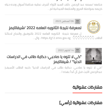
متابعه /بسمه عبد الرحمن كلف السيد اللواء أشرف عطيه محافظ أسوان وحده حياه
كريمه بمواصلة المرور والمتابعة الميدانية لم…
06 أغسطس 2022
لمعرفة نتيجة الثانويه العامه 2022 /شيفاتايمز
ل معرفة نتيجة الثانويه العامه 2022 بالتوفيق والنجاح لابنائنا
الطلاب 👇👇👇👇👇👇👇👇👇 https://g12.emis.gov.eg/ وال…
14 أكتوبر 2022
"كي لا تتوه يا صاحبي: حكاية طالب في الدراسات
الدنيا" / شيفاتايمز
"كي لا تتوه يا صاحبي: حكاية طالب في الدراسات الدنيا" كتبه الطالب الأسيف|
عبدالرحمن الليث قبل أن أبدأ بهذه ا…
مشاركات عشوائية
مشاركات عشوائية [رأسي]