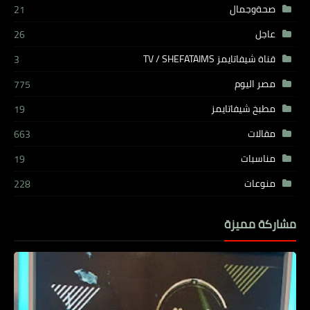
صحةوجمال
21
عاجل
26
قناة شيفاتايمز TV / SHEFATAIMS
3
مصر اليوم
775
مطبخ شيفاتايمز
19
مقالات
663
مناسبات
19
منوعات
228
مشاركة مميزة