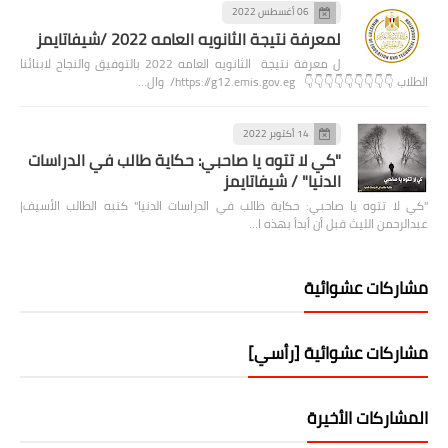
06 أغسطس 2022
لمعرفة نتيجة الثانويه العامه 2022 /شيفاتايمز
ل معرفة نتيجة الثانويه العامه 2022 بالتوفيق والنجاح لابنائنا
الطلاب 👇👇👇👇👇👇👇👇👇 https://g12.emis.gov.eg/ وال…
14 أكتوبر 2022
"كي لا تتوه يا صاحبي: حكاية طالب في الدراسات
الدنيا" / شيفاتايمز
"كي لا تتوه يا صاحبي: حكاية طالب في الدراسات الدنيا" كتبه الطالب الأسيف|
عبدالرحمن الليث قبل أن أبدأ بهذه ا…
مشاركات عشوائية
مشاركات عشوائية [رأسي]
المشاركات الأخيرة