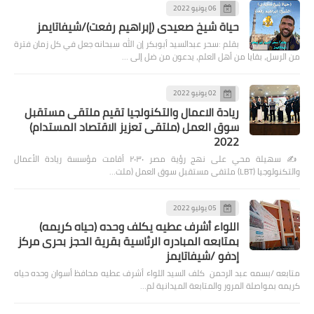
06 يونيو 2022
حياة شيخ صعيدى (إبراهيم رفعت)/شيفاتايمز
بقلم :سحر عبدالسيد أبوبكر إن الله سبحانه جعل في كل زمان فترة
من الرسل، بقايا من أهل العلم، يدعون من ضل إلى …
02 يونيو 2022
ريادة الاعمال والتكنولجيا تقيم ملتقى مستقبل
سوق العمل (ملتقى تعزيز الاقتصاد المستدام)
2022
✍️ سهيلة محي على نهج رؤية مصر ٢٠٣٠ أقامت مؤسسة ريادة الأعمال
والتكنولوجيا (LBT) ملتقى مستقبل سوق العمل (ملت…
05 يوليو 2022
اللواء أشرف عطيه يكلف وحده (حياه كريمه)
بمتابعه المبادره الرئاسية بقرية الحجز بحرى مركز
إدفو /شيفاتايمز
متابعه /بسمه عبد الرحمن كلف السيد اللواء أشرف عطيه محافظ أسوان وحده حياه
كريمه بمواصلة المرور والمتابعة الميدانية لم…