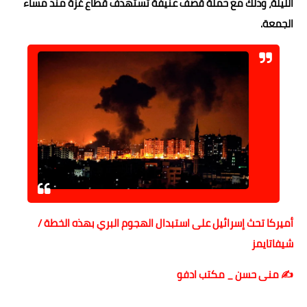
الليلة، وذلك مع حملة قصف عنيفة تستهدف قطاع غزة منذ مساء
الجمعة.
أميركا تحث إسرائيل على استبدال الهجوم البري بهذه الخطة /
شيفاتايمز
✍️ منى حسن _ مكتب ادف
و