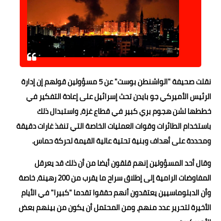
حوادث وقضايا
خدمات
الصحه والجمال
فن المطبخ
نقلت صحيفة "الواشنطن بوست" عن 5 مسؤولين قولهم إن إدارة
الرئيس الأميركي جو بايدن تحث إسرائيل على إعادة التفكير في
مقالات
خططها لشن هجوم بري كبير في قطاع غزة، واستبدال ذلك
باستخدام الطائرات وقوات العمليات الخاصة التي تنفذ غارات دقيقة
ومحددة على أهداف وبنية تحتية عالية القيمة لحركة حماس.
وقال أحد المسؤولين إنهم قلقون أيضا من أن ذلك قد يعرقل
المفاوضات الرامية إلى إطلاق سراح ما يقرب من 200 رهينة، خاصة
وأن الدبلوماسيين يعتقدون أنهم حققوا تقدما "كبيرا" في الأيام
الأخيرة لتحرير عدد منهم، ومن المحتمل أن يكون من بينهم بعض