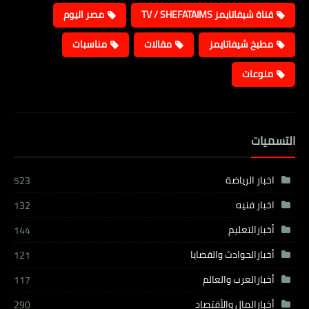
قناة شيفاتايمز TV / SHEFATAIMS
مصر اليوم
مطبخ شيفاتايمز
مقالات
مناسبات
منوعات
التسميات
اخبار الرياضة
523
اخبار فنيه
132
أخبارالتعليم
144
أخبارالحوادث والقضايا
121
أخبارالعرب والعالم
117
أخبارالمال والأقتصاد
290