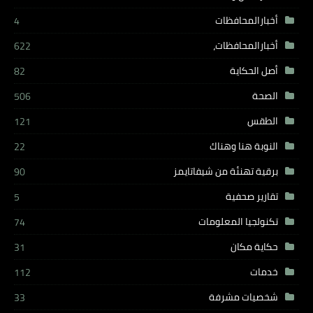
أخبارالمحافظات
4
أخبارالمحافظات،
622
أصل الحكاية
82
الصحة
506
الطقس
121
النوبة هنا وهناك
22
برقية تهنئة من شيفاتايمز
90
تقارير صحفية
5
تكنولجيا المعلومات
74
حكاية مكان
31
خدمات
112
شخصيات مشرفة
33