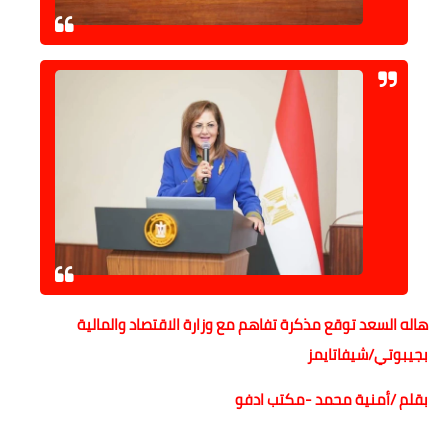
هاله السعد توقع مذكرة تفاهم مع وزارة الاقتصاد والمالية
بجيبوتي/شيفاتايمز
بقلم /أمنية محمد -مكتب ادفو