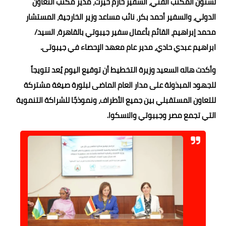
لشئون المكتب الفني، السفير حازم خيرت، مدير مكتب التعاون
الدولي، والسفير أحمد بكر، نائب مساعد وزير الخارجية، المستشار
محمد إبراهيم، القائم بأعمال سفير جيبوتي بالقاهرة، السيد/
ابراهيم عبدي حادي، مدير عام معهد الإحصاء في جيبوتى.
وأكدت هاله السعيد وزيرة التخطيط أن توقيع اليوم يُعد تتويجاً
للجهود المبذولة على مدار العام الماضى لبلورة صيغة مشتركة
للتعاون المستقبلي بين جميع الأطراف، ونموذجًا للشراكة التنموية
التي تجمع مصر وجببوتي والاسكوا.