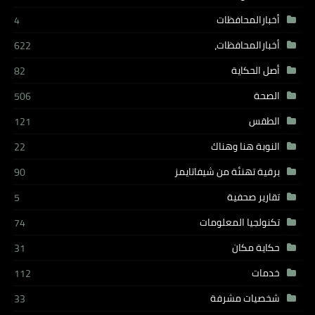
أخبارالمحافظات
4
أخبارالمحافظات،
622
أصل الحكاية
82
الصحة
506
الطقس
121
النوبة هنا وهناك
22
برقية تهنئة من شيفاتايمز
90
تقارير صحفية
5
تكنولجيا المعلومات
74
حكاية مكان
31
خدمات
112
شخصيات مشرفة
33