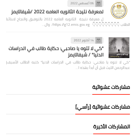
06 أغسطس 2022
لمعرفة نتيجة الثانويه العامه 2022 /شيفاتايمز
ل معرفة نتيجة الثانويه العامه 2022 بالتوفيق والنجاح لابنائنا
الطلاب 👇👇👇👇👇👇👇👇👇 https://g12.emis.gov.eg/ وال…
14 أكتوبر 2022
"كي لا تتوه يا صاحبي: حكاية طالب في الدراسات
الدنيا" / شيفاتايمز
"كي لا تتوه يا صاحبي: حكاية طالب في الدراسات الدنيا" كتبه الطالب الأسيف|
عبدالرحمن الليث قبل أن أبدأ بهذه ا…
مشاركات عشوائية
مشاركات عشوائية [رأسي]
المشاركات الأخيرة