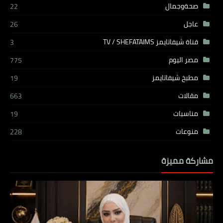
صحةوجمال
22
عاجل
26
قناة شيفاتايمز TV / SHEFATAIMS
3
مصر اليوم
775
مطبخ شيفاتايمز
19
مقالات
663
مناسبات
19
منوعات
228
مشاركة مميزة