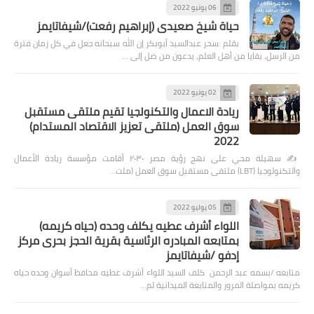
06 يونيو 2022
حياة شيخ صعيدى (إبراهيم رفعت)/شيفاتايمز
بقلم :سحر عبدالسيد أبوبكر إن الله سبحانه جعل في كل زمان فترة
من الرسل، بقايا من أهل العلم، يدعون من ضل إلى …
02 يونيو 2022
ريادة الاعمال والتكنولجيا تقيم ملتقى مستقبل
سوق العمل (ملتقى تعزيز الاقتصاد المستدام)
2022
✍️ سهيلة محي على نهج رؤية مصر ٢٠٣٠ أقامت مؤسسة ريادة الأعمال
والتكنولوجيا (LBT) ملتقى مستقبل سوق العمل (ملت…
05 يوليو 2022
اللواء أشرف عطيه يكلف وحده (حياه كريمه)
بمتابعه المبادره الرئاسية بقرية الحجز بحرى مركز
إدفو /شيفاتايمز
متابعه /بسمه عبد الرحمن كلف السيد اللواء أشرف عطيه محافظ أسوان وحده حياه
كريمه بمواصلة المرور والمتابعة الميدانية لم…