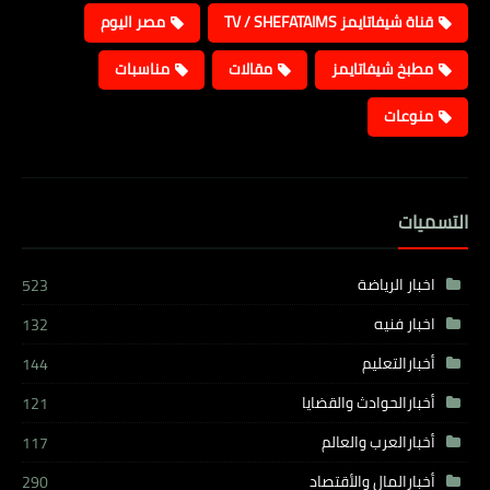
قناة شيفاتايمز TV / SHEFATAIMS
مصر اليوم
مطبخ شيفاتايمز
مقالات
مناسبات
منوعات
التسميات
اخبار الرياضة
523
اخبار فنيه
132
أخبارالتعليم
144
أخبارالحوادث والقضايا
121
أخبارالعرب والعالم
117
أخبارالمال والأقتصاد
290